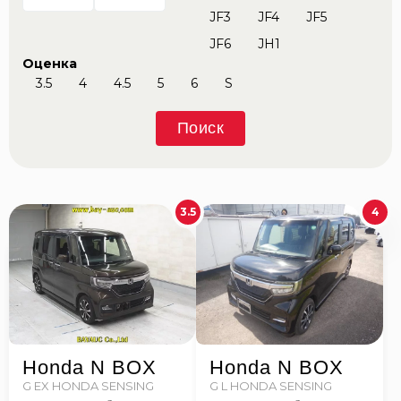
JF3
JF4
JF5
JF6
JH1
Оценка
3.5
4
4.5
5
6
S
Поиск
3.5
4
Honda N BOX
Honda N BOX
G EX HONDA SENSING
G L HONDA SENSING