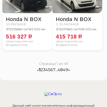
Honda N BOX
Honda N BOX
SS PACKAGE
G SS PACKAGE
JF1
2015
660 см³
83 000 км.
JF1
2017
660 см³
108 000 км.
516 327
P
415 718
P
Цена под ключ во
Цена под ключ во
Владивостоке
Владивостоке
Страница 1 из 49
«
1
2
3
4
5
6
7
...
48
49
»
Данный сайт носит исключительно информационный