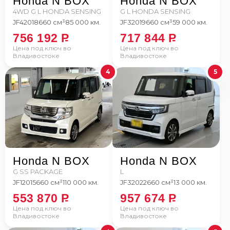
Honda N BOX
Honda N BOX
4WD G L HONDA SENSING
G L HONDA SENSING
JF4
2018
660 см³
85 000 км.
JF3
2019
660 см³
59 000 км.
756 192
P
717 844
P
Цена под ключ во
Цена под ключ во
Владивостоке
Владивостоке
4
5
Honda N BOX
Honda N BOX
G SS PACKAGE
L
JF1
2015
660 см³
110 000 км.
JF3
2022
660 см³
13 000 км.
553 870
P
957 674
P
Цена под ключ во
Цена под ключ во
Владивостоке
Владивостоке