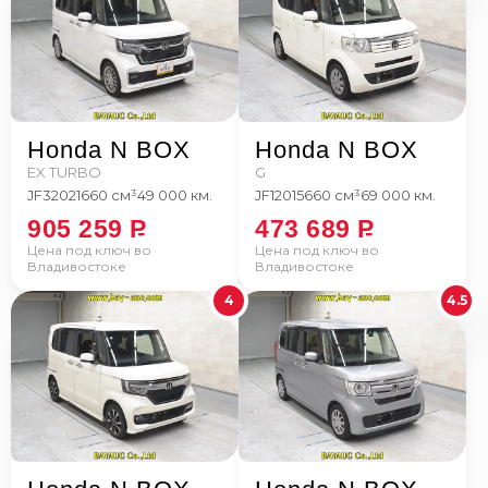
Honda N BOX
Honda N BOX
EX TURBO
G
JF3
2021
660 см³
49 000 км.
JF1
2015
660 см³
69 000 км.
905 259
P
473 689
P
Цена под ключ во
Цена под ключ во
Владивостоке
Владивостоке
4
4.5