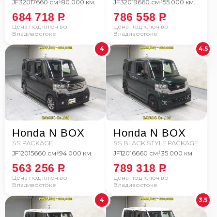
JF3
2017
660 см³
80 000 км.
JF3
2019
660 см³
55 000 км.
684 718
P
786 558
P
Цена под ключ во
Цена под ключ во
Владивостоке
Владивостоке
4
4.5
Honda N BOX
Honda N BOX
SS PACKAGE
SS BLACK STYLE PACKAGE
JF1
2015
660 см³
94 000 км.
JF1
2016
660 см³
35 000 км.
563 256
P
789 318
P
Цена под ключ во
Цена под ключ во
Владивостоке
Владивостоке
4
3.5