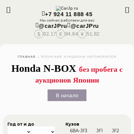
+7 924 11 888 45
Мы сейчас работаем для вас
@carJPru
@carJPru
82.17
94.84
51.82
$
€
¥
ГЛАВНАЯ
→
ЯПОНСКИЕ АУКЦИОНЫ АВТОМОБИЛЕЙ
Honda N-BOX
без пробега с
аукционов Японии
В начало
Год от и до
Кузов
6BA-JF3
JF1
JF2