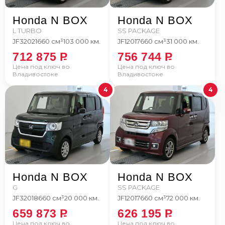
Honda N BOX
Honda N BOX
L TURBO
SS PACKAGE
JF3
2021
660 см³
103 000 км.
JF1
2017
660 см³
31 000 км.
712 875
P
756 744
P
Цена под ключ во
Цена под ключ во
Владивостоке
Владивостоке
4
4
Honda N BOX
Honda N BOX
G
SS PACKAGE
JF3
2018
660 см³
20 000 км.
JF1
2017
660 см³
72 000 км.
659 873
P
626 195
P
Цена под ключ во
Цена под ключ во