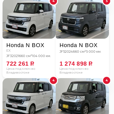
4
5
Honda N BOX
Honda N BOX
EX
JF5
2024
660 см³
5 000 км.
JF3
2021
660 см³
104 000 км.
722 261
P
1 274 898
P
Цена под ключ во
Цена под ключ во
Владивостоке
Владивостоке
4
4