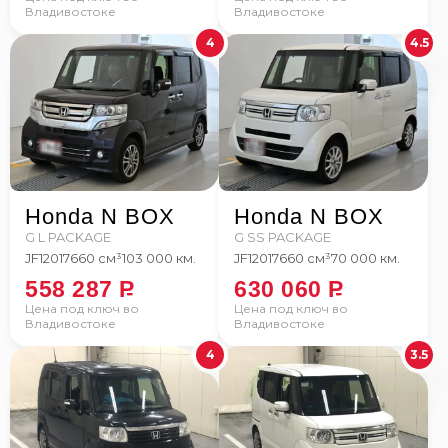
Владивостоке
Владивостоке
4
4.5
Honda N BOX
Honda N BOX
G L PACKAGE
G SS PACKAGE
JF1
2017
660 см³
103 000 км.
JF1
2017
660 см³
70 000 км.
558 287
P
630 060
P
Цена под ключ во
Цена под ключ во
Владивостоке
Владивостоке
4
3.5