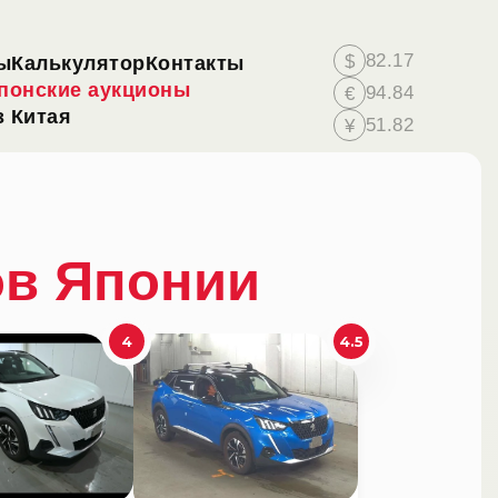
82.17
$
ы
Калькулятор
Контакты
понские аукционы
94.84
€
 Китая
51.82
¥
ов Японии
4
4.5