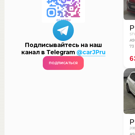
P
ST
A9
Подписывайтесь на наш
73
канал в Telegram
@carJPru
6
ПОДПИСАТЬСЯ
P
20
A9