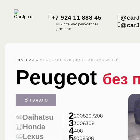
+7 924 11 888 45
@carJ
Мы сейчас работаем
@carJ
для вас
ГЛАВНАЯ
→
ЯПОНСКИЕ АУКЦИОНЫ АВТОМОБИЛЕЙ
Peugeot
без 
В начало
2
Daihatsu
2008
207
208
3
3008
308
Honda
4
408
Lexus
5
5008
508