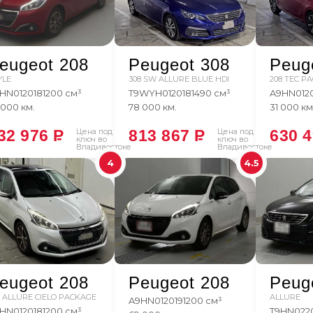
eugeot 208
Peugeot 308
Peug
YLE
308 SW ALLURE BLUE HDI
208 TEC P
HN01
2018
1200 см³
T9WYH01
2018
1490 см³
A9HN01
2
 000 км.
78 000 км.
31 000 км
32 976
P
Цена под
813 867
P
Цена под
630 
ключ во
ключ во
Владивостоке
Владивостоке
4
4.5
eugeot 208
Peugeot 208
Peug
8 ALLURE CIELO PACKAGE
ALLURE
A9HN01
2019
1200 см³
HN01
2018
1200 см³
T9HN02
2