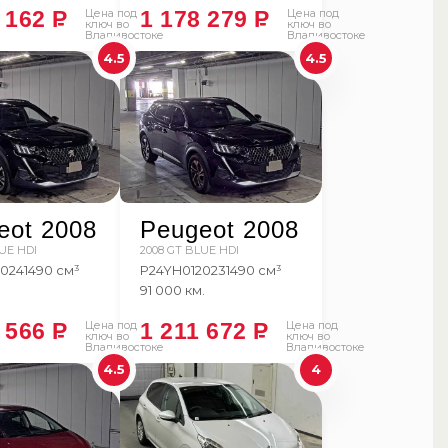
9 162
P
Цена под
1 178 279
P
Цена под
ключ во
ключ во
Владивостоке
Владивостоке
4.5
4.5
eot 2008
Peugeot 2008
UE HDI
2008 GT BLUE HDI
2024
1490 см³
P24YH01
2023
1490 см³
91 000 км.
9 566
P
Цена под
1 211 672
P
Цена под
ключ во
ключ во
Владивостоке
Владивостоке
4.5
4