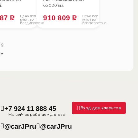
.
65 000 км.
887
P
Цена под
910 809
P
Цена под
ключ во
ключ во
Владивостоке
Владивостоке
 9
9
»
+7 924 11 888 45
Вход для клиентов
Мы сейчас работаем для вас
@carJPru
@carJPru