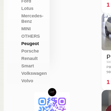
Ford
1
Lotus
Mercedes-
Benz
MINI
OTHERS
Peugeot
Porsche
P
Renault
50
Smart
P8
98
Volkswagen
Volvo
1