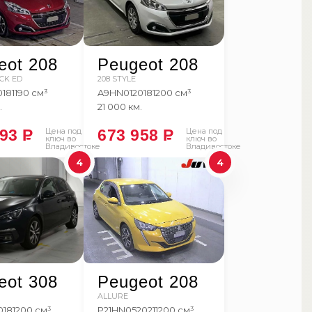
eot 208
Peugeot 208
ACK ED
208 STYLE
018
1190 см³
A9HN01
2018
1200 см³
.
21 000 км.
493
P
Цена под
673 958
P
Цена под
ключ во
ключ во
Владивостоке
Владивостоке
4
4
eot 308
Peugeot 208
ALLURE
018
1200 см³
P21HN05
2021
1200 см³