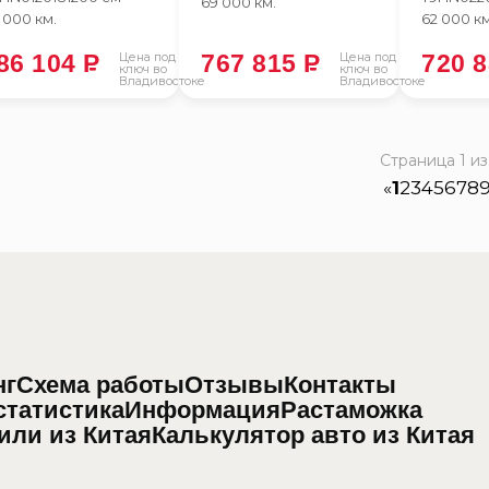
69 000 км.
 000 км.
62 000 км
86 104
P
Цена под
767 815
P
Цена под
720 
ключ во
ключ во
Владивостоке
Владивостоке
Страница 1 из
«
1
2
3
4
5
6
7
8
нг
Схема работы
Отзывы
Контакты
 статистика
Информация
Растаможка
или из Китая
Калькулятор авто из Китая