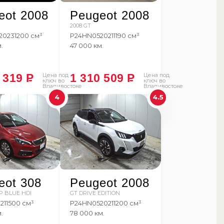
eot 2008
Peugeot 2008
2008 GT
2023
1200 см³
P24HN05
2021
1190 см³
.
47 000 км.
2 319
P
Цена под
1 310 509
P
Цена под
ключ во
ключ во
Владивостоке
Владивостоке
4
4.5
eot 308
Peugeot 2008
IP BLUE HDI
GT DRIVE EDITION
21
1500 см³
P24HN05
2021
1200 см³
.
78 000 км.