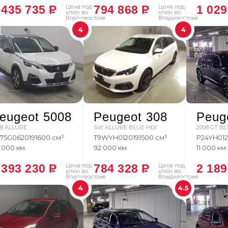
 435 735
P
Цена под
794 868
P
Цена под
1 02
ключ во
ключ во
Владивостоке
Владивостоке
4
4
eugeot 5008
Peugeot 308
Peug
08 ALLURE
SW ALLURE BLUE HDI
2008 GT BL
75G06
2019
1600 см³
T9WYH01
2019
1500 см³
P24YH01
 000 км.
92 000 км.
11 000 км.
 393 230
P
Цена под
784 328
P
Цена под
2 18
ключ во
ключ во
Владивостоке
Владивостоке
4
4.5