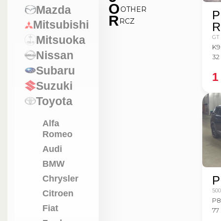
O
Mazda
OTHER
P
R
RCZ
Mitsubishi
R
GT
Mitsuoka
K9
Nissan
32
Subaru
1
Suzuki
Toyota
Alfa
Romeo
Audi
BMW
P
Chrysler
50
Citroen
P8
Fiat
77