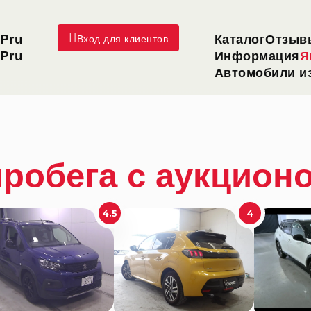
Pru
Каталог
Отзыв
Вход для клиентов
Pru
Информация
Я
Автомобили из
пробега с аукцион
4.5
4