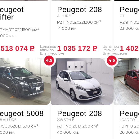
eugeot
Peugeot 208
Peug
ifter
ALLURE
GT
P21HN05
2022
1200 см³
P24HN05
14 000 км.
23 000 км
PYH01
2022
1500 см³
 000 км.
 513 074
P
Цена под
1 035 172
P
Цена под
1 40
ключ во
ключ во
Владивостоке
Владивостоке
4.5
4.5
eugeot 5008
Peugeot 208
Peug
08 ALLURE
208 STYLE
LOAD TO L
75G06
2019
1590 см³
A9HN01
2019
1200 см³
T9YH01
20
 000 км.
40 000 км.
26 000 км