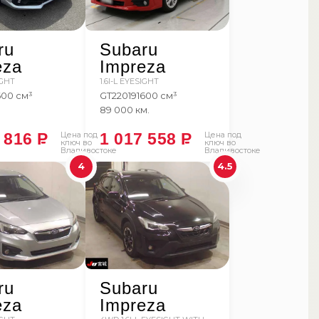
ru
Subaru
eza
Impreza
IGHT
1.6I-L EYESIGHT
600 см³
GT2
2019
1600 см³
89 000 км.
3 816
P
Цена под
1 017 558
P
Цена под
ключ во
ключ во
Владивостоке
Владивостоке
4
4.5
ru
Subaru
eza
Impreza