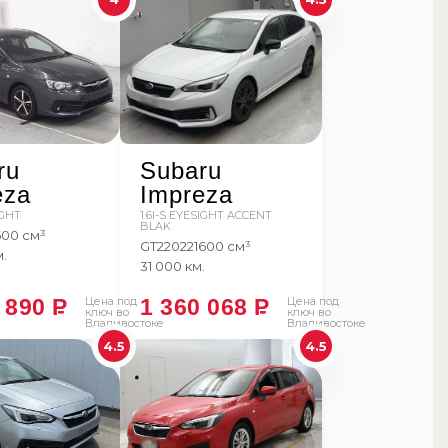
ru
Subaru
eza
Impreza
IGHT
1.6I-S EYESIGHT ACCENT
BLAK
600 см³
GT2
2022
1600 см³
м.
31 000 км.
2 890
P
Цена под
1 360 068
P
Цена под
ключ во
ключ во
Владивостоке
Владивостоке
4.5
4.5