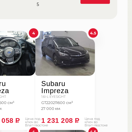
5
4
4.5
ru
Subaru
eza
Impreza
IGHT
1.6I-L EYESIGHT
600 см³
GT2
2021
1600 см³
м.
27 000 км.
7 058
P
Цена под
1 231 208
P
Цена под
ключ во
ключ во
Владивостоке
Владивостоке
4
4.5