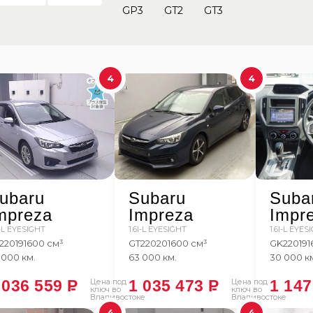
GP3
GT2
GT3
4
4
ubaru
Subaru
Suba
mpreza
Impreza
Impr
I-L EYESIGHT
1.6I-L EYESIGHT
1.6I-L EYES
2
2019
1600 см³
GT2
2020
1600 см³
GK2
2019
1
 000 км.
63 000 км.
30 000 к
 036 559
P
Цена под
1 035 473
P
Цена под
1 14
ключ во
ключ во
Владивостоке
Владивостоке
4
4