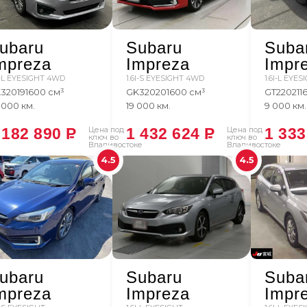
ubaru
Subaru
Suba
mpreza
Impreza
Impr
I-L EYESIGHT 4WD
1.6I-S EYESIGHT 4WD
1.6I-L EYES
3
2019
1600 см³
GK3
2020
1600 см³
GT2
2021
1
 000 км.
19 000 км.
9 000 км.
 182 890
P
Цена под
1 432 624
P
Цена под
1 33
ключ во
ключ во
Владивостоке
Владивостоке
4.5
4.5
ubaru
Subaru
Suba
mpreza
Impreza
Impr