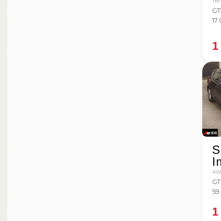
1.6
GT
17
1
S
I
4WD
GT
59
1