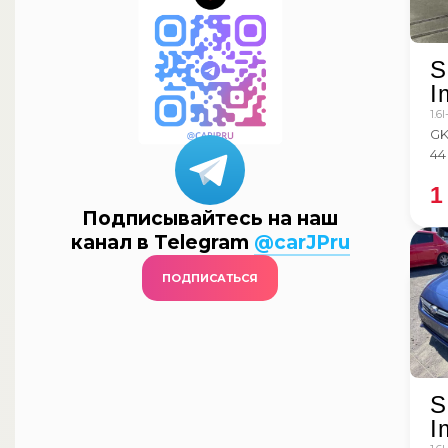
S
I
1.6
GK
44
1
Подписывайтесь на наш
канал в Telegram
@carJPru
ПОДПИСАТЬСЯ
S
I