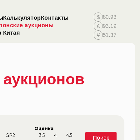
80.93
$
ы
Калькулятор
Контакты
понские аукционы
93.19
€
 Китая
51.37
¥
с аукционов
Оценка
GP2
3.5
4
4.5
Поиск