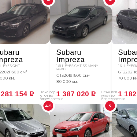
ubaru
Subaru
Suba
mpreza
Impreza
Impr
I-L EYESIGHT
1.6I-L EYESIGHT SS MANY
1.6I-L EYES
I4WD
2
2021
1600 см³
GT2
2021
1
GT3
2019
1600 см³
 000 км.
70 000 к
80 000 км.
 281 154
P
Цена под
1 387 020
P
Цена под
1 18
ключ во
ключ во
Владивостоке
Владивостоке
4.5
5