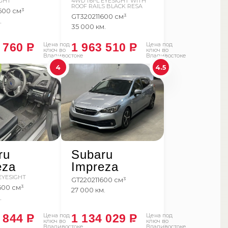
IGHT
4WD 1.6I-L EYESIGHT WITH
ROOF RAILS BLACK RESA
600 см³
GT3
2021
1600 см³
.
35 000 км.
1 760
P
Цена под
1 963 510
P
Цена под
ключ во
ключ во
Владивостоке
Владивостоке
4
4.5
ru
Subaru
eza
Impreza
 EYESIGHT
GT2
2021
1600 см³
600 см³
27 000 км.
.
7 844
P
Цена под
1 134 029
P
Цена под
ключ во
ключ во
Владивостоке
Владивостоке