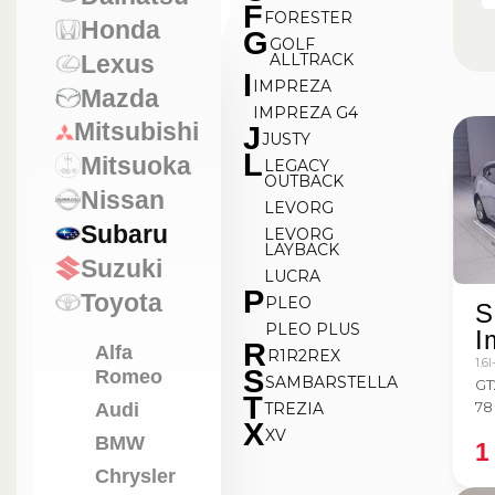
F
FORESTER
Honda
G
GOLF
Lexus
ALLTRACK
I
IMPREZA
Mazda
IMPREZA G4
Mitsubishi
J
JUSTY
L
Mitsuoka
LEGACY
OUTBACK
Nissan
LEVORG
Subaru
LEVORG
LAYBACK
Suzuki
LUCRA
P
Toyota
PLEO
S
PLEO PLUS
I
R
Alfa
R1
R2
REX
1.6
S
Romeo
SAMBAR
STELLA
GT
T
78
TREZIA
Audi
X
XV
BMW
1
Chrysler