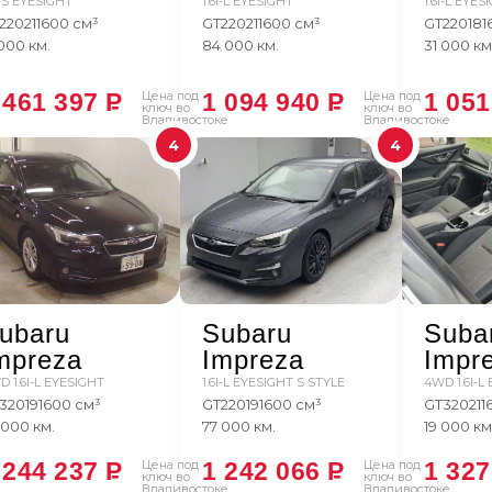
I-S EYESIGHT
1.6I-L EYESIGHT
1.6I-L EYES
2
2021
1600 см³
GT2
2021
1600 см³
GT2
2018
1
 000 км.
84 000 км.
31 000 км
 461 397
P
Цена под
1 094 940
P
Цена под
1 05
ключ во
ключ во
Владивостоке
Владивостоке
4
4
ubaru
Subaru
Suba
mpreza
Impreza
Impr
 1.6I-L EYESIGHT
1.6I-L EYESIGHT S STYLE
4WD 1.6I-L
3
2019
1600 см³
GT2
2019
1600 см³
GT3
2021
1
 000 км.
77 000 км.
19 000 км
 244 237
P
Цена под
1 242 066
P
Цена под
1 32
ключ во
ключ во
Владивостоке
Владивостоке