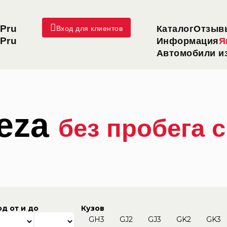
Pru
Каталог
Отзыв
Вход для клиентов
Pru
Информация
Я
Автомобили из
reza
без пробега 
од от и до
Кузов
GH3
GJ2
GJ3
GK2
GK3