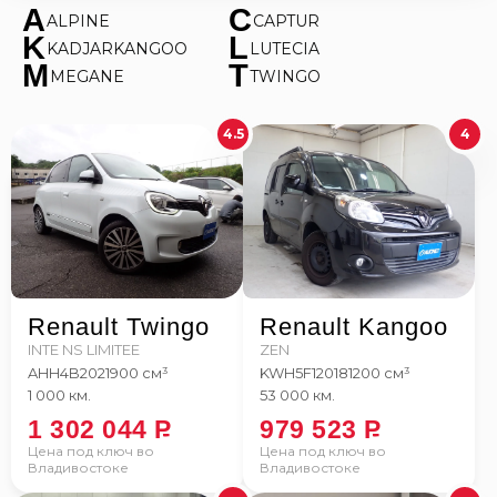
A
C
ALPINE
CAPTUR
K
L
KADJAR
KANGOO
LUTECIA
M
T
MEGANE
TWINGO
4.5
4
Renault Twingo
Renault Kangoo
INTE NS LIMITEE
ZEN
AHH4B
2021
900 см³
KWH5F1
2018
1200 см³
1 000 км.
53 000 км.
1 302 044
P
979 523
P
Цена под ключ во
Цена под ключ во
Владивостоке
Владивостоке