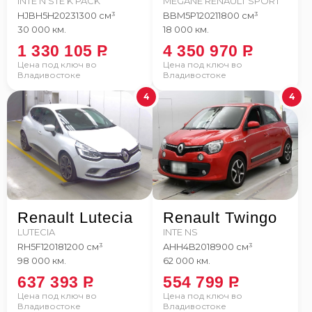
INTE N STE K PACK
MEGANE RENAULT SPORT
HJBH5H
2023
1300 см³
BBM5P1
2021
1800 см³
30 000 км.
18 000 км.
1 330 105
P
4 350 970
P
Цена под ключ во
Цена под ключ во
Владивостоке
Владивостоке
4
4
Renault Lutecia
Renault Twingo
LUTECIA
INTE NS
RH5F1
2018
1200 см³
AHH4B
2018
900 см³
98 000 км.
62 000 км.
637 393
P
554 799
P
Цена под ключ во
Цена под ключ во
Владивостоке
Владивостоке