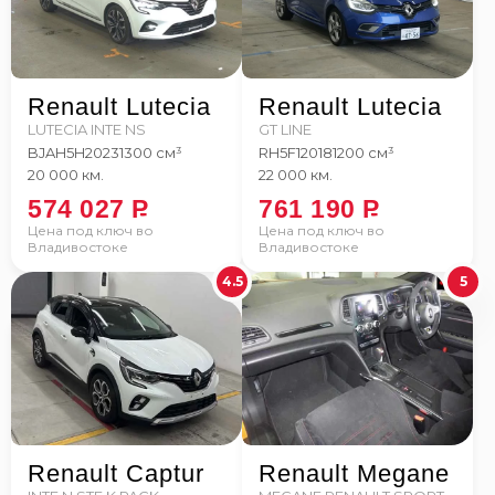
Renault Lutecia
Renault Lutecia
LUTECIA INTE NS
GT LINE
BJAH5H
2023
1300 см³
RH5F1
2018
1200 см³
20 000 км.
22 000 км.
574 027
P
761 190
P
Цена под ключ во
Цена под ключ во
Владивостоке
Владивостоке
4.5
5
Renault Captur
Renault Megane