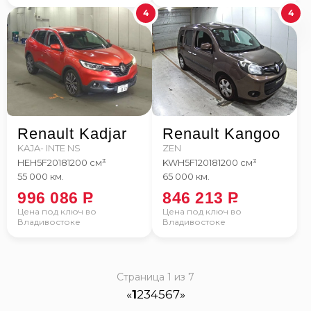
4
4
Renault Kadjar
Renault Kangoo
KAJA- INTE NS
ZEN
HEH5F
2018
1200 см³
KWH5F1
2018
1200 см³
55 000 км.
65 000 км.
996 086
P
846 213
P
Цена под ключ во
Цена под ключ во
Владивостоке
Владивостоке
Страница 1 из 7
«
1
2
3
4
5
6
7
»