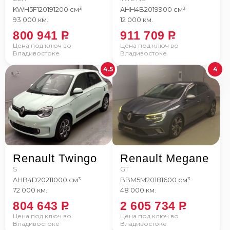
KWH5F1
2019
1200 см³
AHH4B
2019
900 см³
93 000 км.
12 000 км.
800 941
P
911 709
P
Цена под ключ во
Цена под ключ во
Владивостоке
Владивостоке
4.5
4
Renault Twingo
Renault Megane
S
GT
AHB4D
2021
1000 см³
BBM5M
2018
1600 см³
72 000 км.
48 000 км.
804 643
P
2 605 734
P
Цена под ключ во
Цена под ключ во
Владивостоке
Владивостоке