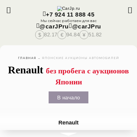
+7 924 11 888 45
Мы сейчас работаем для вас
@carJPru
@carJPru
82.17
94.84
51.82
$
€
¥
ГЛАВНАЯ
→
ЯПОНСКИЕ АУКЦИОНЫ АВТОМОБИЛЕЙ
Renault
без пробега с аукционов
Японии
В начало
Renault