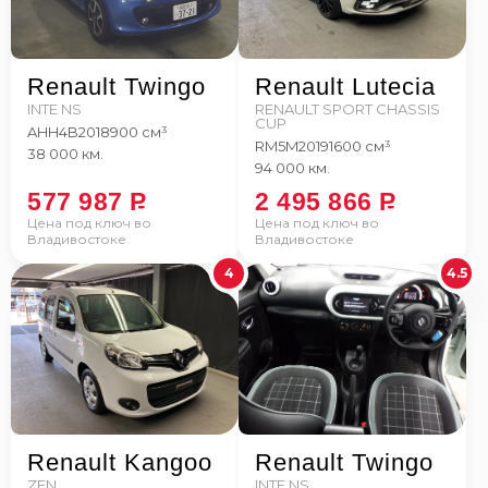
Renault Twingo
Renault Lutecia
INTE NS
RENAULT SPORT CHASSIS
CUP
AHH4B
2018
900 см³
RM5M
2019
1600 см³
38 000 км.
94 000 км.
577 987
P
2 495 866
P
Цена под ключ во
Цена под ключ во
Владивостоке
Владивостоке
4
4.5
Renault Kangoo
Renault Twingo
ZEN
INTE NS