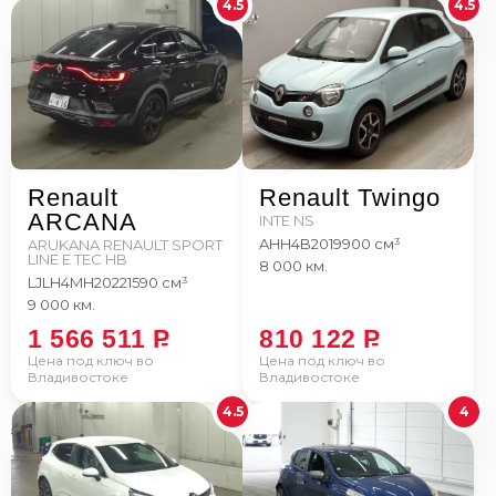
4.5
4.5
Renault
Renault Twingo
ARCANA
INTE NS
AHH4B
2019
900 см³
ARUKANA RENAULT SPORT
LINE E TEC HB
8 000 км.
LJLH4MH
2022
1590 см³
9 000 км.
1 566 511
P
810 122
P
Цена под ключ во
Цена под ключ во
Владивостоке
Владивостоке
4.5
4