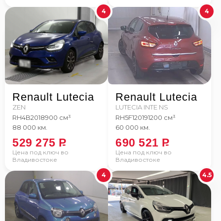
4
4
Renault Lutecia
Renault Lutecia
ZEN
LUTECIA INTE NS
RH4B
2018
900 см³
RH5F1
2019
1200 см³
88 000 км.
60 000 км.
529 275
P
690 521
P
Цена под ключ во
Цена под ключ во
Владивостоке
Владивостоке
4
4.5