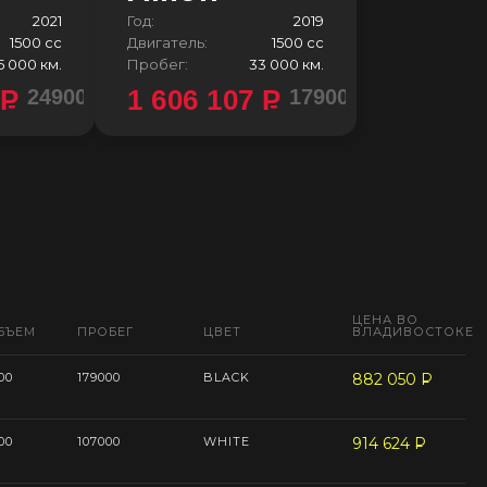
2021
Год:
2019
1500 сс
Двигатель:
1500 сс
5 000 км.
Пробег:
33 000 км.
4
P
1 606 107
P
2490000 ¥
1790000 ¥
ЦЕНА ВО
БЪЕМ
ПРОБЕГ
ЦВЕТ
ВЛАДИВОСТОКЕ
00
179000
BLACK
882 050
P
--
00
107000
WHITE
914 624
P
--