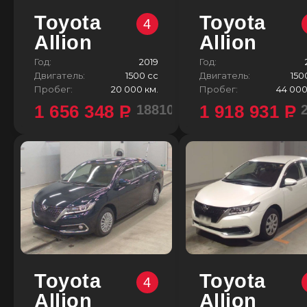
Toyota
Toyota
4
Allion
Allion
Год:
2019
Год:
Двигатель:
1500 сс
Двигатель:
150
Пробег:
20 000 км.
Пробег:
44 000
1 656 348
P
1 918 931
P
1881000 ¥
Toyota
Toyota
4
Allion
Allion