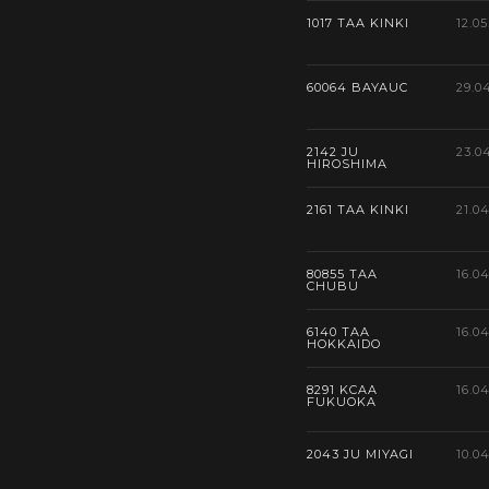
1017 TAA KINKI
12.05
60064 BAYAUC
29.0
2142 JU
23.0
HIROSHIMA
2161 TAA KINKI
21.0
80855 TAA
16.0
CHUBU
6140 TAA
16.0
HOKKAIDO
8291 KCAA
16.0
FUKUOKA
2043 JU MIYAGI
10.0