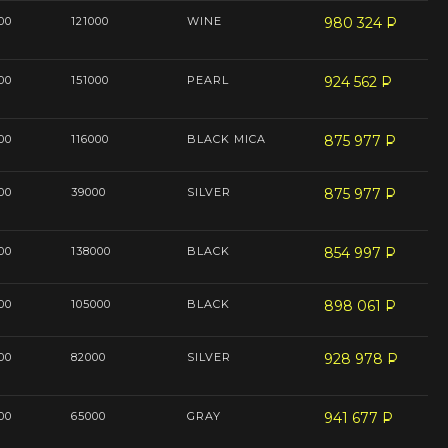
00
121000
WINE
980 324
P
--
00
151000
PEARL
924 562
P
--
00
116000
BLACK MICA
875 977
P
--
00
39000
SILVER
875 977
P
--
00
138000
BLACK
854 997
P
--
00
105000
BLACK
898 061
P
--
00
82000
SILVER
928 978
P
--
00
65000
GRAY
941 677
P
--