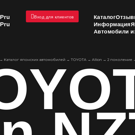
Pru
Каталог
Отзыв
Вход для клиентов
Pru
Информация
Я
Автомобили и
OYO
→
Kаталог японских автомобилей
→
TOYOTA
→
Allion
→
2 поколение
on N