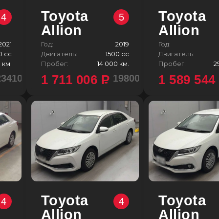
Toyota
Toyota
4
5
Allion
Allion
2021
Год:
2019
Год:
0 сс
Двигатель:
1500 сс
Двигатель:
 км.
Пробег:
14 000 км.
Пробег:
2
1 711 006
P
1 589 54
2341000 ¥
1980000 ¥
Toyota
Toyota
4
4
Allion
Allion