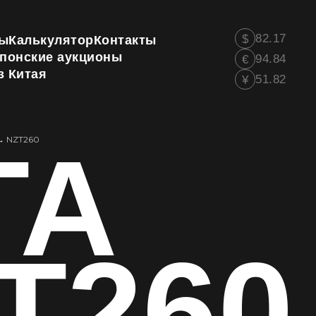
82.17
$
ы
Калькулятор
Контакты
понские аукционы
94.84
€
з Китая
51.82
¥
TA
→
NZT260
ZT260