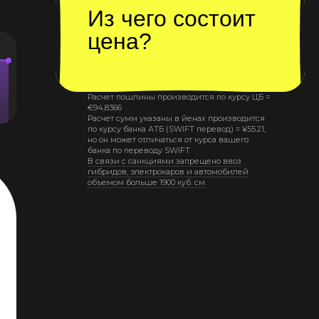
Из чего состоит
цена?
Расчет пошлины производится по курсу ЦБ =
€
94,8366
Расчет сумм указаны в йенах производится
по курсу банка АТБ (SWIFT перевод) =
¥
55.21
,
но он может отличаться от курса вашего
банка по переводу SWIFT
В связи с санкциями запрещено ввоз
гибридов, электрокаров и автомобилей
объемом больше 1900 куб. см.