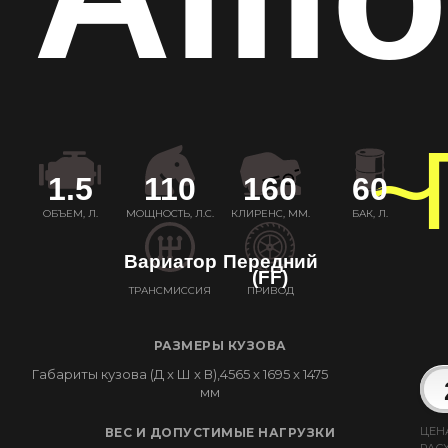
~
1.5
110
160
60
ОБЪЕМ, Л.
МОЩНОСТЬ, Л.С.
КЛИРЕНС, ММ.
БАК, Л.
Вариатор
Передний
(FF)
ТРАНСМИССИЯ
ПРИВОД
РАЗМЕРЫ КУЗОВА
Габариты кузова (Д x Ш x В),
4565 x 1695 x 1475
мм
ЦЕН
ВЕС И ДОПУСТИМЫЕ НАГРУЗКИ