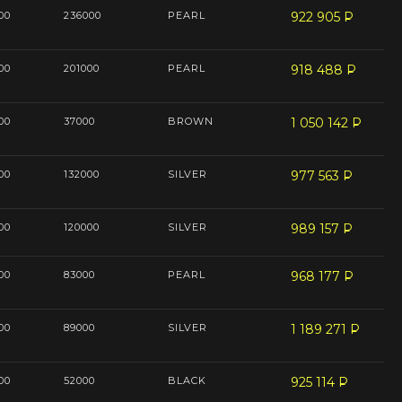
00
236000
PEARL
922 905
P
--
00
201000
PEARL
918 488
P
--
00
37000
BROWN
1 050 142
P
--
00
132000
SILVER
977 563
P
--
00
120000
SILVER
989 157
P
--
00
83000
PEARL
968 177
P
--
00
89000
SILVER
1 189 271
P
--
00
52000
BLACK
925 114
P
--