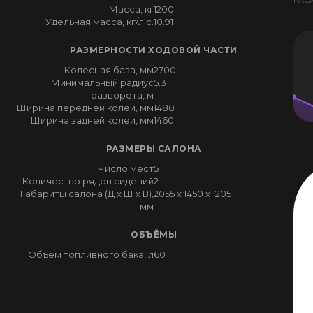
РАС
Масса, кг
1200
Удельная масса, кг/л.с.
10.91
РАЗМЕРНОСТИ ХОДОВОЙ ЧАСТИ
Колесная база, мм
2700
Минимальный радиус
5.3
разворота, м
Ширина передней колеи, мм
1480
Ширина задней колеи, мм
1460
РАЗМЕРЫ САЛОНА
Число мест
5
Количество рядов сидений
2
Габариты салона (Д x Ш x В),
2055 x 1450 x 1205
мм
ОБЪЁМЫ
Объем топливного бака, л
60