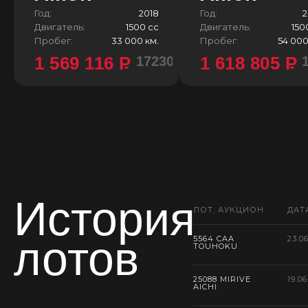
Год:
2018
Год:
2
Двигатель:
1500 сс
Двигатель:
150
Пробег:
33 000 км.
Пробег:
54 000
1 569 116
P
1 618 805
P
1723000 ¥
История
ЛОТ, АУКЦИОН
ДАТ
лотов
5564 CAA
23.0
TOUHOKU
25088 MIRIVE
19.06
AICHI