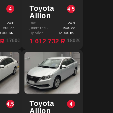
Toyota
4
4.5
Allion
2018
Год:
2019
1500 сс
Двигатель:
1500 сс
9 000 км.
Пробег:
12 000 км.
4
P
1 612 732
P
1760000 ¥
1802000 ¥
Toyota
4.5
4
Allion