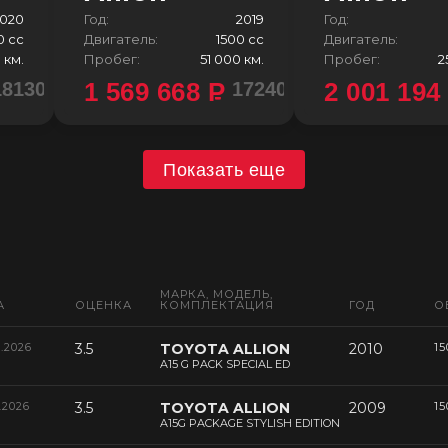
020
Год:
2019
Год:
0 сс
Двигатель:
1500 сс
Двигатель:
 км.
Пробег:
51 000 км.
Пробег:
2
1 569 668
P
2 001 19
1813000 ¥
1724000 ¥
Показать еще
МАРКА, МОДЕЛЬ,
А
ОЦЕНКА
КОМПЛЕКТАЦИЯ
ГОД
О
6.2026
3.5
TOYOTA ALLION
2010
15
A15 G PACK SPECIAL ED
.2026
3.5
TOYOTA ALLION
2009
15
A15G PACKAGE STYLISH EDITION