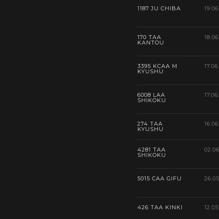
1187 JU CHIBA
19.06
170 TAA
18.06
KANTOU
3395 KCAA M
17.06
KYUSHU
6008 LAA
17.06
SHIKOKU
274 TAA
16.06
KYUSHU
4281 TAA
02.0
SHIKOKU
5015 CAA GIFU
26.0
426 TAA KINKI
12.05