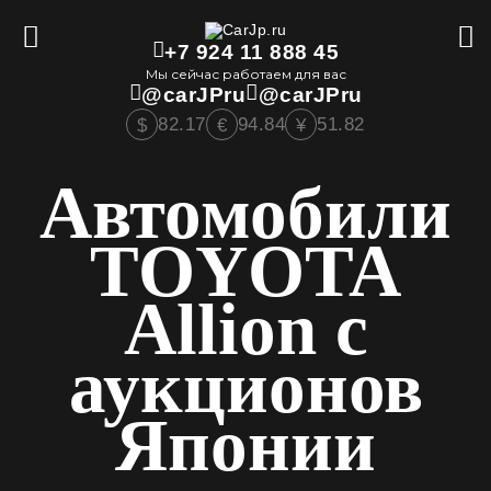
+7 924 11 888 45
Мы сейчас работаем для вас
@carJPru
@carJPru
82.17
94.84
51.82
$
€
¥
Автомобили
TOYOTA
Allion с
аукционов
Японии