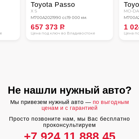
Toyota Passo
Toyo
X S
MO-DA
M700A
2021
990 сс
19 000 км.
M700A
657 373
P
1 0
е
Цена под ключ во Владивостоке
Цена п
Не нашли нужный авто?
Мы привезем нужный авто —
по выгодным
ценам и с гарантией
Просто позвоните нам, мы Вас бесплатно
проконсультируем
+7 924 11 888 45