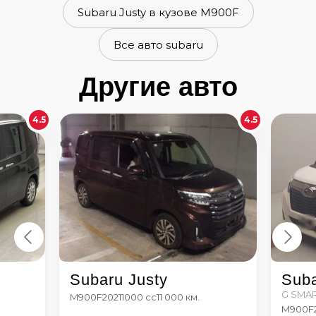
Subaru Justy в кузове M900F
Все авто subaru
Другие авто
4.5
4.5
Subaru Justy
Suba
G SMAR
M900F
2021
1000 сс
11 000 км.
M900F