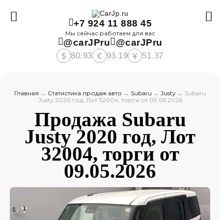
+7 924 11 888 45
Мы сейчас работаем для вас
@carJPru
@carJPru
80.93
93.19
51.37
$
€
¥
Главная
→
Статистика продаж авто
→
Subaru
→
Justy
→
Subaru
Justy 2020 год, Лот 32004, торги от 09.05.2026
Продажа Subaru
Justy 2020 год, Лот
32004, торги от
09.05.2026