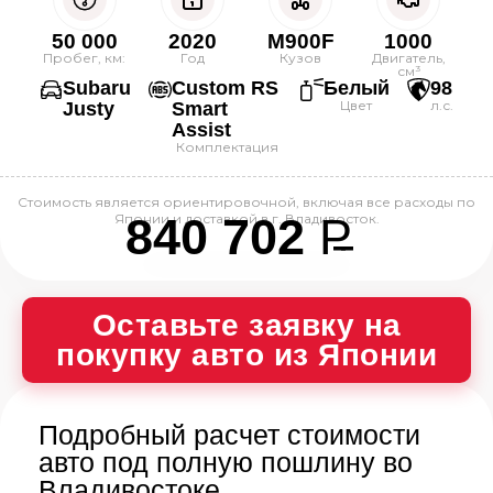
50 000
2020
M900F
1000
Пробег, км:
Год
Кузов
Двигатель,
см³
Subaru
Custom RS
Белый
98
Цвет
л.с.
Justy
Smart
Assist
Комплектация
Стоимость является ориентировочной, включая все расходы по
840 702
P
Японии и доставкой в г. Владивосток.
--
Оставьте заявку на
покупку авто из Японии
Подробный расчет стоимости
авто под полную пошлину во
Владивостоке