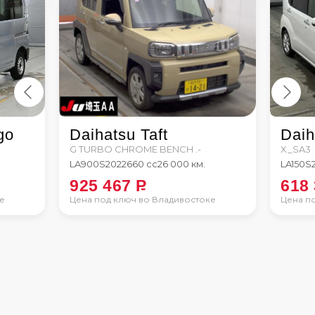
go
Daihatsu Taft
Daih
G TURBO CHROME BENCH .-
X_SA3
LA900S
2022
660 сс
26 000 км.
LA150S
925 467
P
618
е
Цена под ключ во Владивостоке
Цена п