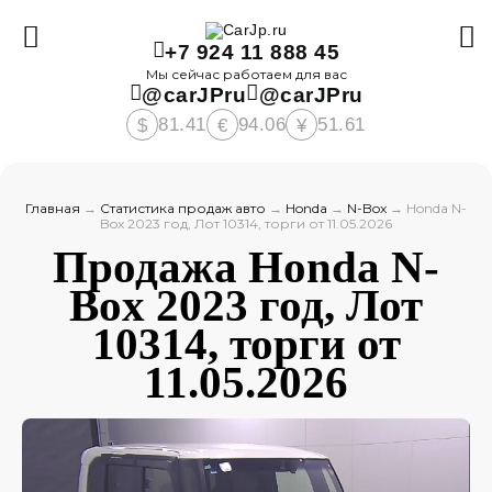
+7 924 11 888 45
Мы сейчас работаем для вас
@carJPru
@carJPru
81.41
94.06
51.61
$
€
¥
Главная
→
Статистика продаж авто
→
Honda
→
N-Box
→
Honda N-
Box 2023 год, Лот 10314, торги от 11.05.2026
Продажа Honda N-
Box 2023 год, Лот
10314, торги от
11.05.2026