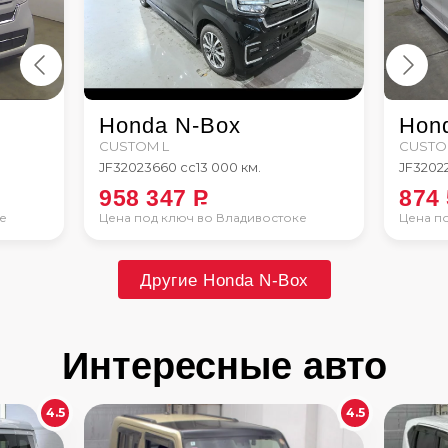
Honda N-Box
Hon
CUSTOM L
CUSTO
JF3
2023
660 сс
13 000 км.
JF3
202
958 347
P
874
е
Цена под ключ во Владивостоке
Цена п
Другие Honda N-Box
Интересные авто
4.5
4.5