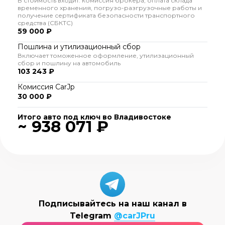
В стоимость входит: комиссия брокера, оплата склада
временного хранения, погрузо-разгрузочные работы и
получение сертификата безопасности транспортного
средства (СБКТС)
59 000 ₽
Пошлина и утилизационный сбор
Включает томоженное оформление, утилизационный
сбор и пошлину на автомобиль
103 243 ₽
Комиссия CarJp
30 000 ₽
Итого авто под ключ во Владивостоке
~ 938 071 ₽
Подписывайтесь на наш канал в
Telegram
@carJPru