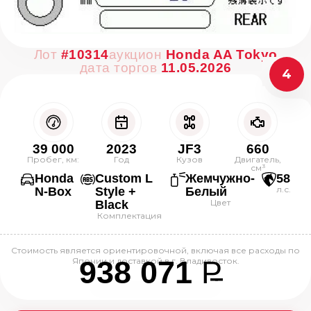
Лот
#10314
аукцион
Honda AA Tokyo
дата торгов
11.05.2026
4
39 000
2023
JF3
660
Пробег, км:
Год
Кузов
Двигатель,
см³
Honda
Custom L
Жемчужно-
58
л.с.
N-Box
Style +
Белый
Цвет
Black
Комплектация
Стоимость является ориентировочной, включая все расходы по
938 071
P
Японии и доставкой в г. Владивосток.
--