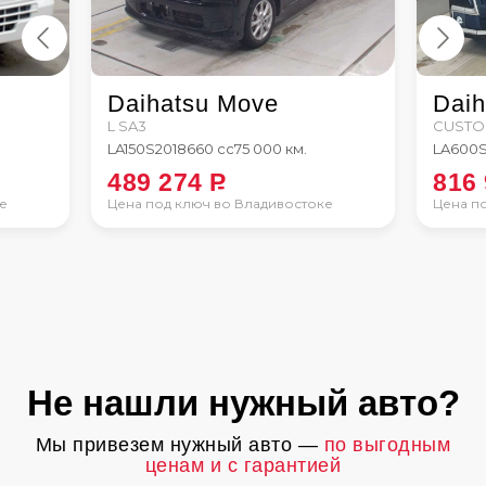
k
Daihatsu Move
Daih
L SA3
CUSTOM
LA150S
2018
660 сс
75 000 км.
LA600
489 274
P
816
е
Цена под ключ во Владивостоке
Цена п
Не нашли нужный авто?
Мы привезем нужный авто —
по выгодным
ценам и с гарантией