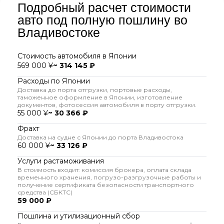
Подробный расчет стоимости
авто под полную пошлину во
Владивостоке
Стоимость автомобиля в Японии
569 000 ¥
~ 314 145 ₽
Расходы по Японии
Доставка до порта отгрузки, портовые расходы,
таможенное оформление в Японии, изготовление
документов, фотосессия автомобиля в порту отгрузки.
55 000 ¥
~ 30 366 ₽
Фрахт
Доставка на судне с Японии до порта Владивостока
60 000 ¥
~ 33 126 ₽
Услуги растаможивания
В стоимость входит: комиссия брокера, оплата склада
временного хранения, погрузо-разгрузочные работы и
получение сертификата безопасности транспортного
средства (СБКТС)
59 000 ₽
Пошлина и утилизационный сбор