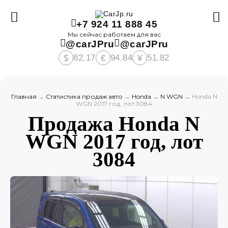
+7 924 11 888 45
Мы сейчас работаем для вас
@carJPru
@carJPru
82.17
94.84
51.82
$
€
¥
Главная
→
Статистика продаж авто
→
Honda
→
N WGN
→
Honda N
WGN 2017 год, лот 3084
Продажа Honda N
WGN 2017 год, лот
3084