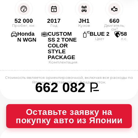
52 000
2017
JH1
660
Пробег, км:
Год
Кузов
Двигатель,
см³
Honda
CUSTOM
BLUE 2
58
Цвет
л.с.
N WGN
SS 2 TONE
COLOR
STYLE
PACKAGE
Комплектация
Стоимость является ориентировочной, включая все расходы по
662 082
P
Японии и доставкой в г. Владивосток.
--
Оставьте заявку на
покупку авто из Японии