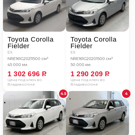
Toyota Corolla
Toyota Corolla
Fielder
Fielder
EX
EX
NRE161G
2021
1500 см³
NRE161G
2020
1500 см³
45 000 км.
50 000 км.
1 302 696
P
1 290 209
P
Цена под ключ во
Цена под ключ во
Владивостоке
Владивостоке
4.5
4