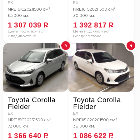
EX
EX
NRE161G
2021
1500 см³
NRE161G
2021
1500 см³
65 000 км.
30 000 км.
1 307 039
P
1 392 817
P
Цена под ключ во
Цена под ключ во
Владивостоке
Владивостоке
4
4
Toyota Corolla
Toyota Corolla
Fielder
Fielder
EX
EX
NRE161G
2023
1500 см³
NRE161G
2020
1500 см³
72 000 км.
38 000 км.
1 366 640
P
1 086 622
P