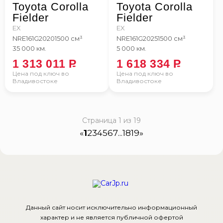
Toyota Corolla
Toyota Corolla
Fielder
Fielder
EX
EX
NRE161G
2020
1500 см³
NRE161G
2025
1500 см³
35 000 км.
5 000 км.
1 313 011
P
1 618 334
P
Цена под ключ во
Цена под ключ во
Владивостоке
Владивостоке
Страница 1 из 19
«
1
2
3
4
5
6
7
...
18
19
»
Данный сайт носит исключительно информационный
характер и не является публичной офертой