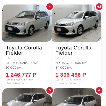
4
4.5
Toyota Corolla
Toyota Corolla
Fielder
Fielder
EX
EX
NRE161G
2021
1500 см³
NRE161G
2021
1500 см³
97 000 км.
84 000 км.
1 246 777
P
1 306 496
P
Цена под ключ во
Цена под ключ во
Владивостоке
Владивостоке
5
4