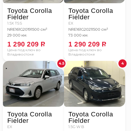
Toyota Corolla
Toyota Corolla
Fielder
Fielder
1.5X TSS
EX
NRE161G
2019
1500 см³
NRE161G
2021
1500 см³
29 000 км.
73 000 км.
1 290 209
P
1 290 209
P
Цена под ключ во
Цена под ключ во
Владивостоке
Владивостоке
4.5
4
Toyota Corolla
Toyota Corolla
Fielder
Fielder
EX
1.5G W B