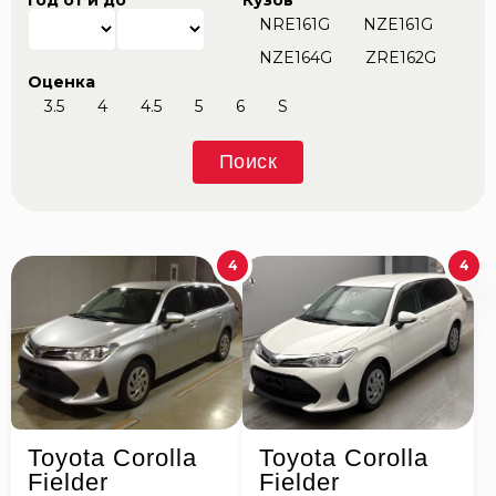
Год от и до
Кузов
NRE161G
NZE161G
NZE164G
ZRE162G
Оценка
3.5
4
4.5
5
6
S
Поиск
4
4
Toyota Corolla
Toyota Corolla
Fielder
Fielder