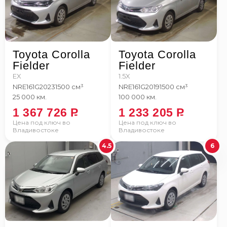
Toyota Corolla
Toyota Corolla
Fielder
Fielder
EX
1.5X
NRE161G
2023
1500 см³
NRE161G
2019
1500 см³
25 000 км.
100 000 км.
1 367 726
P
1 233 205
P
Цена под ключ во
Цена под ключ во
Владивостоке
Владивостоке
4.5
6