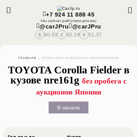
+7 924 11 888 45
Мы сейчас работаем для вас
@carJPru
@carJPru
80.93
93.19
51.37
$
€
¥
ГЛАВНАЯ
→
ЯПОНСКИЕ АУКЦИОНЫ АВТОМОБИЛЕЙ
TOYOTA Corolla Fielder в
кузове nre161g
без пробега с
аукционов Японии
В начало