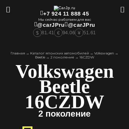
+7 924 11 888 45
Мы сейчас работаем для вас
@carJPru
@carJPru
81.41
94.06
51.61
$
€
¥
Главная
→
Kаталог японских автомобилей
→
Volkswagen
→
Beetle
→
2 поколение
→
16CZDW
Volkswagen
Beetle
16CZDW
2 поколение