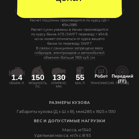
Расчет пошлины производится по курсу ЦБ =
€
94,0585
Расчет сумм указаны в йенах производится
по курсу банка АТБ (SWIFT перевод) =
¥
54.8
,
но он может отличаться от курса вашего
банка по переводу SWIFT
В связи с санкциями запрещено ввоз
гибридов, электрокаров и автомобилей
объемом больше 1900 куб. см.
1.4
150
130
55
Робот
Передний
(FF)
ОБЪЕМ, Л.
МОЩНОСТЬ,
КЛИРЕНС,
БАК, Л.
ТРАНСМИССИЯ
ПРИВОД
Л.С.
ММ.
РАЗМЕРЫ КУЗОВА
Габариты кузова (Д x Ш x В), мм
4285 x 1825 x 1510
ВЕС И ДОПУСТИМЫЕ НАГРУЗКИ
Масса, кг
1340
Удельная масса, кг/л.с.
8.93