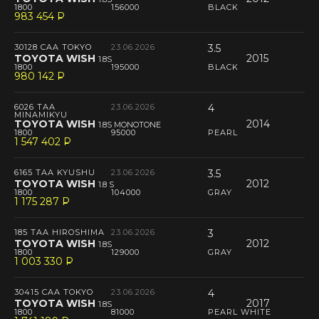
1800
156000
BLACK
983 454
P
--
30128 CAA TOKYO
23.06.2026
3.5
TOYOTA WISH
2015
1.8S
1800
195000
BLACK
980 142
P
--
6026 TAA
23.06.2026
4
MINAMIKYU
TOYOTA WISH
2014
1.8S MONOTONE
1800
95000
PEARL
1 547 402
P
--
6165 TAA KYUSHU
23.06.2026
3.5
TOYOTA WISH
2012
1.8 S
1800
104000
GRAY
1 175 287
P
--
185 TAA HIROSHIMA
23.06.2026
3
TOYOTA WISH
2012
1.8S
1800
129000
GRAY
1 003 330
P
--
30415 CAA TOKYO
23.06.2026
4
TOYOTA WISH
2017
1.8S
1800
81000
PEARL WHITE