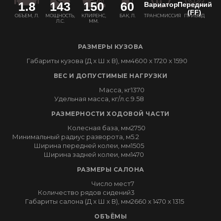
1.8
143
150
60
Вариатор
Передний
(FF)
ОБЪЕМ, Л.
МОЩНОСТЬ,
КЛИРЕНС,
БАК, Л.
ТРАНСМИССИЯ
ПРИВОД
Л.С.
ММ.
РАЗМЕРЫ КУЗОВА
Габариты кузова (Д x Ш x В), мм
4600 x 1720 x 1590
ВЕС И ДОПУСТИМЫЕ НАГРУЗКИ
Масса, кг
1370
Удельная масса, кг/л.с.
9.58
РАЗМЕРНОСТИ ХОДОВОЙ ЧАСТИ
Колесная база, мм
2750
Минимальный радиус разворота, м
5.2
Ширина передней колеи, мм
1505
Ширина задней колеи, мм
1470
РАЗМЕРЫ САЛОНА
Число мест
7
Количество рядов сидений
3
Габариты салона (Д x Ш x В), мм
2660 x 1470 x 1315
ОБЪЁМЫ