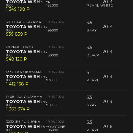
TOYOTA WISH
2013
S TYPE
1800
122000
PEARL WHITE
1 349 198
P
--
3161 LAA OKAYAMA
19.06.2026
3.5
TOYOTA WISH
2014
1.8S
1800
196000
GRAY
939 839
P
--
28 NAA TOKYO
19.06.2026
3.5
TOYOTA WISH
2013
1.8S
1800
130000
BLACK
948 120
P
--
1337 LAA OKAYAMA
19.06.2026
4
TOYOTA WISH
2013
1.8S
1800
93000
PEARL
1 412 138
P
--
1408 LAA OKAYAMA
19.06.2026
3.5
TOYOTA WISH
2013
1.8S
1800
95000
GRAY
1 303 374
P
--
3032 JU FUKUOKA
19.06.2026
3.5
TOYOTA WISH
2016
1.8 MONOTONE
1800
196000
PEARL