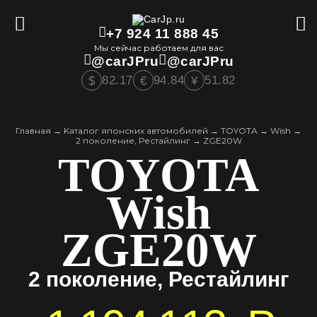
+7 924 11 888 45
Мы сейчас работаем для вас
@carJPru
@carJPru
82.17
94.84
51.82
$
€
¥
Главная
→
Kаталог японских автомобилей
→
TOYOTA
→
Wish
→
2 поколение, Рестайлинг
→
ZGE20W
TOYOTA
Wish
ZGE20W
2 поколение, Рестайлинг