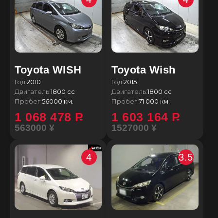
Toyota WISH
Toyota Wish
Год:
2010
Год:
2015
Двигатель:
1800 сс
Двигатель:
1800 сс
Пробег:
56000 км.
Пробег:
71 000 км.
1 068 478
P
1 603 164
P
563000 ¥
1527000 ¥
4
3.5