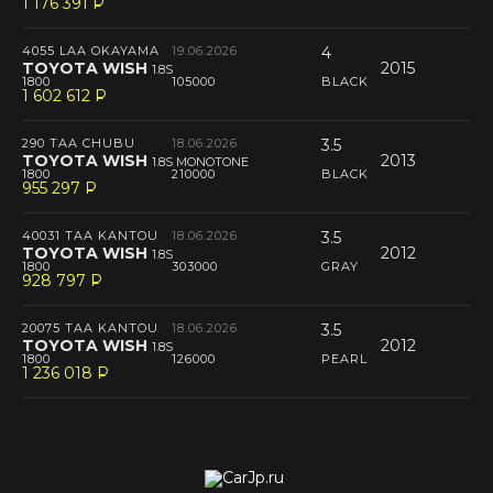
1 176 391
P
--
4055 LAA OKAYAMA
19.06.2026
4
TOYOTA WISH
2015
1.8S
1800
105000
BLACK
1 602 612
P
--
290 TAA CHUBU
18.06.2026
3.5
TOYOTA WISH
2013
1.8S MONOTONE
1800
210000
BLACK
955 297
P
--
40031 TAA KANTOU
18.06.2026
3.5
TOYOTA WISH
2012
1.8S
1800
303000
GRAY
928 797
P
--
20075 TAA KANTOU
18.06.2026
3.5
TOYOTA WISH
2012
1.8S
1800
126000
PEARL
1 236 018
P
--