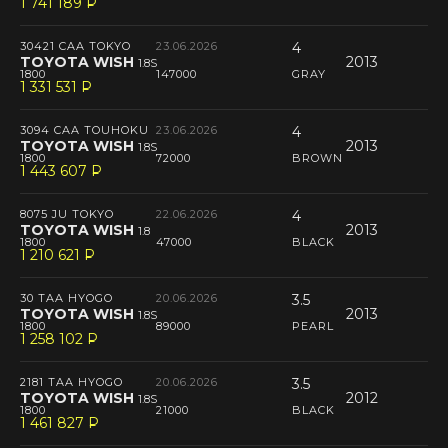
1 741 189
P
--
30421 CAA TOKYO
23.06.2026
4
TOYOTA WISH
2013
1.8S
1800
147000
GRAY
1 331 531
P
--
3094 CAA TOUHOKU
23.06.2026
4
TOYOTA WISH
2013
1.8S
1800
72000
BROWN
1 443 607
P
--
8075 JU TOKYO
22.06.2026
4
TOYOTA WISH
2013
1.8
1800
47000
BLACK
1 210 621
P
--
30 TAA HYOGO
20.06.2026
3.5
TOYOTA WISH
2013
1.8S
1800
89000
PEARL
1 258 102
P
--
2181 TAA HYOGO
20.06.2026
3.5
TOYOTA WISH
2012
1.8S
1800
21000
BLACK
1 461 827
P
--