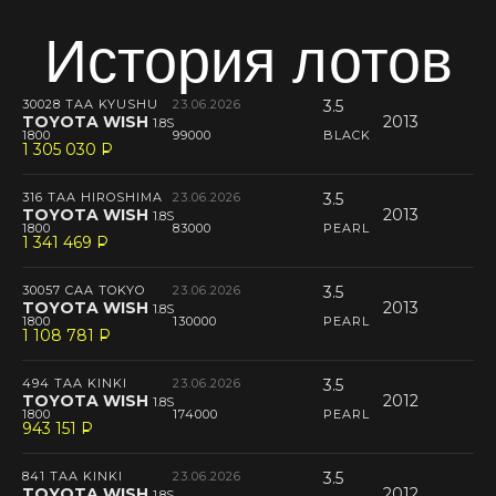
История лотов
30028 TAA KYUSHU
23.06.2026
3.5
TOYOTA WISH
2013
1.8S
1800
99000
BLACK
1 305 030
P
--
316 TAA HIROSHIMA
23.06.2026
3.5
TOYOTA WISH
2013
1.8S
1800
83000
PEARL
1 341 469
P
--
30057 CAA TOKYO
23.06.2026
3.5
TOYOTA WISH
2013
1.8S
1800
130000
PEARL
1 108 781
P
--
494 TAA KINKI
23.06.2026
3.5
TOYOTA WISH
2012
1.8S
1800
174000
PEARL
943 151
P
--
841 TAA KINKI
23.06.2026
3.5
TOYOTA WISH
2012
1.8S