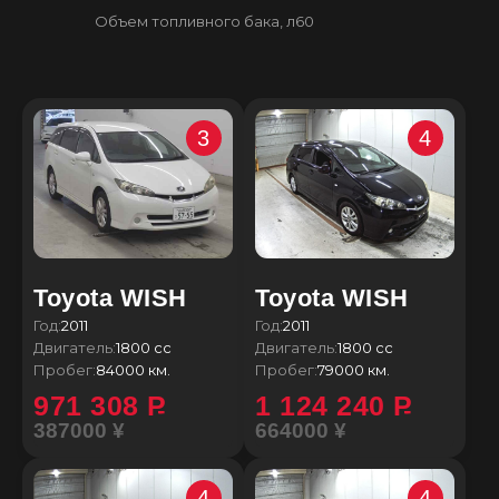
Объем топливного бака, л
60
3
4
Toyota WISH
Toyota WISH
Год:
2011
Год:
2011
Двигатель:
1800 сс
Двигатель:
1800 сс
Пробег:
84000 км.
Пробег:
79000 км.
971 308
P
1 124 240
P
387000 ¥
664000 ¥
4
4