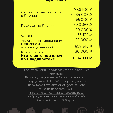
786 100 ¥
Стоимость автомобиля
~ 434 006 ₽
в Японии
55 000 ¥
~ 30 366 ₽
Расходы по Японии
60 000 ¥
~ 33 126 ₽
Фрахт
59 000 ₽
Услуги растаможивания
Пошлина и
607 616 ₽
утилизационный сбор
30 000 ₽
Комиссия CarJp
Итого авто под ключ
~ 1 194 113 ₽
во Владивостоке
Расчет пошлины производится по курсу ЦБ =
€
94,8366
Расчет сумм указаны в йенах производится
по курсу банка АТБ (SWIFT перевод) =
¥
55.21
,
но он может отличаться от курса вашего
банка по переводу SWIFT
В связи с санкциями запрещено ввоз
гибридов, электрокаров и автомобилей
объемом больше 1900 куб. см.