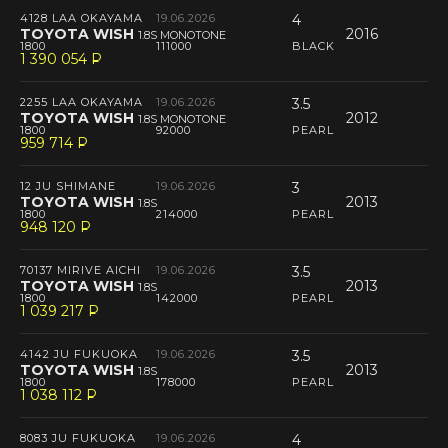
4128 LAA OKAYAMA
19.06.2026
4
TOYOTA WISH
2016
1.8S MONOTONE
1800
111000
BLACK
1 390 054
P
--
2255 LAA OKAYAMA
19.06.2026
3.5
TOYOTA WISH
2012
1.8S MONOTONE
1800
92000
PEARL
959 714
P
--
12 JU SHIMANE
19.06.2026
3
TOYOTA WISH
2013
1.8S
1800
214000
PEARL
948 120
P
--
70137 MIRIVE AICHI
19.06.2026
3.5
TOYOTA WISH
2013
1.8S
1800
142000
PEARL
1 039 217
P
--
4142 JU FUKUOKA
19.06.2026
3.5
TOYOTA WISH
2013
1.8S
1800
178000
PEARL
1 038 112
P
--
8083 JU FUKUOKA
19.06.2026
4