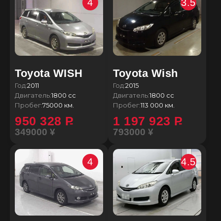
4
3.5
Toyota WISH
Toyota Wish
Год:
2011
Год:
2015
Двигатель:
1800 сс
Двигатель:
1800 сс
Пробег:
75000 км.
Пробег:
113 000 км.
950 328
P
1 197 923
P
349000 ¥
793000 ¥
4
4.5