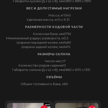
Габариты кузова (Д x Ш x В), мм
4590 x 1695 x 1590
ВЕС И ДОПУСТИМЫЕ НАГРУЗКИ
Масса, кг
1340
Удельная масса, кг/л.с.
9.31
РАЗМЕРНОСТИ ХОДОВОЙ ЧАСТИ
Колесная база, мм
2750
Минимальный радиус разворота, м
5.3
Ширина передней колеи, мм
1480
Ширина задней колеи, мм
1470
РАЗМЕРЫ САЛОНА
Число мест
7
Количество рядов сидений
3
Габариты салона (Д x Ш x В), мм
2660 x 1470 x 1315
ОБЪЁМЫ
Объем топливного бака, л
60