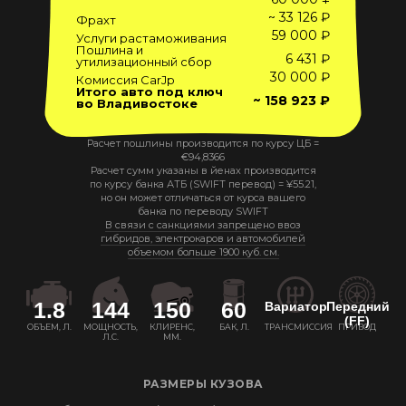
~ 33 126 ₽
Фрахт
59 000 ₽
Услуги растаможивания
Пошлина и
6 431 ₽
утилизационный сбор
30 000 ₽
Комиссия CarJp
Итого авто под ключ
~ 158 923 ₽
во Владивостоке
Расчет пошлины производится по курсу ЦБ =
€
94,8366
Расчет сумм указаны в йенах производится
по курсу банка АТБ (SWIFT перевод) =
¥
55.21
,
но он может отличаться от курса вашего
банка по переводу SWIFT
В связи с санкциями запрещено ввоз
гибридов, электрокаров и автомобилей
объемом больше 1900 куб. см.
1.8
144
150
60
Вариатор
Передний
(FF)
ОБЪЕМ, Л.
МОЩНОСТЬ,
КЛИРЕНС,
БАК, Л.
ТРАНСМИССИЯ
ПРИВОД
Л.С.
ММ.
РАЗМЕРЫ КУЗОВА