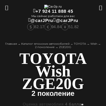
+7 924 11 888 45
Мы сейчас работаем для вас
@carJPru
@carJPru
82.17
94.84
51.82
$
€
¥
Главная
→
Kаталог японских автомобилей
→
TOYOTA
→
Wish
→
2 поколение
→
ZGE20G
TOYOTA
Wish
ZGE20G
2 поколение
Оценка автомоблия
4 балла