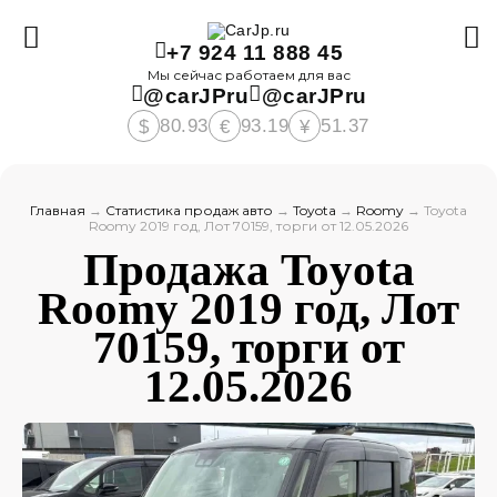
+7 924 11 888 45
Мы сейчас работаем для вас
@carJPru
@carJPru
80.93
93.19
51.37
$
€
¥
Главная
→
Статистика продаж авто
→
Toyota
→
Roomy
→
Toyota
Roomy 2019 год, Лот 70159, торги от 12.05.2026
Продажа Toyota
Roomy 2019 год, Лот
70159, торги от
12.05.2026