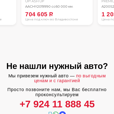
UP! ASH UP
PREMI
AACHY
2019
990 сс
60 000 км.
A200S
704 605
P
1 2
е
Цена под ключ во Владивостоке
Цена п
Не нашли нужный авто?
Мы привезем нужный авто —
по выгодным
ценам и с гарантией
Просто позвоните нам, мы Вас бесплатно
проконсультируем
+7 924 11 888 45