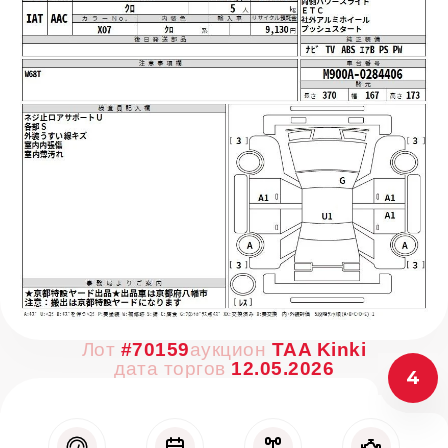
Лот
#70159
аукцион
TAA Kinki
дата торгов
12.05.2026
4