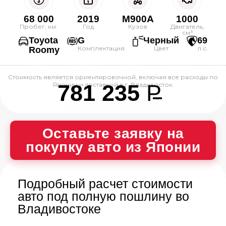
68 000
2019
M900A
1000
Пробег, км:
Год
Кузов
Двигатель,
см³
Toyota
G
Черный
69
Комплектация
Цвет
л.с.
Roomy
Стоимость является ориентировочной, включая все расходы по
781 235
P
Японии и доставкой в г. Владивосток.
--
Оставьте заявку на
покупку авто из Японии
Подробный расчет стоимости
авто под полную пошлину во
Владивостоке