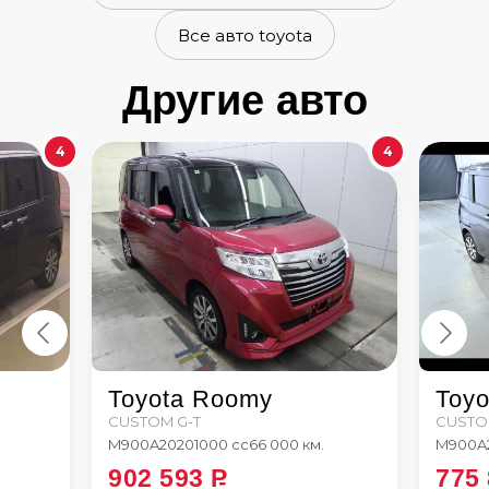
Все авто toyota
Другие авто
4
4
Toyota Roomy
Toy
CUSTOM G-T
CUSTO
M900A
2020
1000 сс
66 000 км.
M900A
902 593
P
775