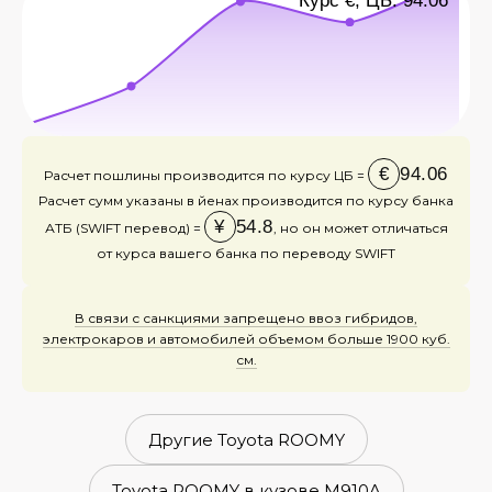
Курс €, ЦБ: 94.06
€
94.06
Расчет пошлины производится по курсу ЦБ =
Расчет сумм указаны в йенах производится по курсу банка
¥
54.8
АТБ (SWIFT перевод) =
, но он может отличаться
от курса вашего банка по переводу SWIFT
В связи с санкциями запрещено ввоз гибридов,
электрокаров и автомобилей объемом больше 1900 куб.
см.
Другие Toyota ROOMY
Toyota ROOMY в кузове M910A