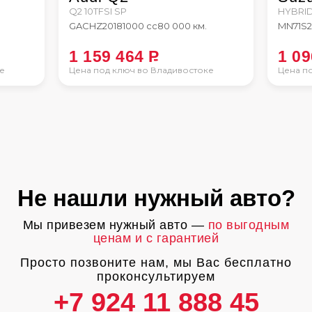
Q2 10TFSI SP
HYBRI
GACHZ
2018
1000 сс
80 000 км.
MN71S
2
1 159 464
P
1 0
е
Цена под ключ во Владивостоке
Цена п
Не нашли нужный авто?
Мы привезем нужный авто —
по выгодным
ценам и с гарантией
Просто позвоните нам, мы Вас бесплатно
проконсультируем
+7 924 11 888 45