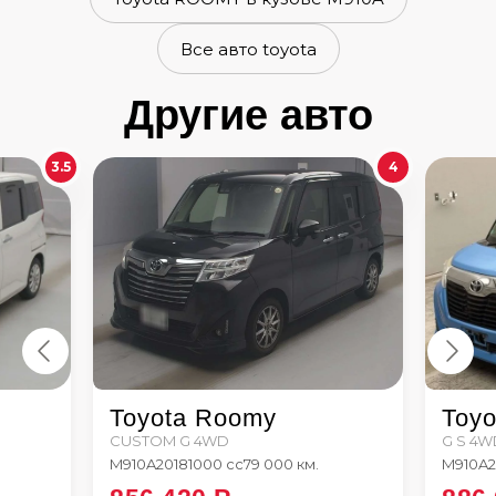
Все авто toyota
Другие авто
3.5
4
Toyota Roomy
Toy
CUSTOM G 4WD
G S 4W
M910A
2018
1000 сс
79 000 км.
M910A
2