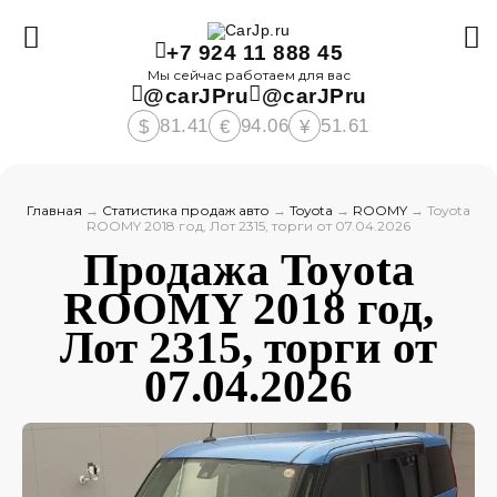
+7 924 11 888 45
Мы сейчас работаем для вас
@carJPru
@carJPru
81.41
94.06
51.61
$
€
¥
Главная
→
Статистика продаж авто
→
Toyota
→
ROOMY
→
Toyota
ROOMY 2018 год, Лот 2315, торги от 07.04.2026
Продажа Toyota
ROOMY 2018 год,
Лот 2315, торги от
07.04.2026