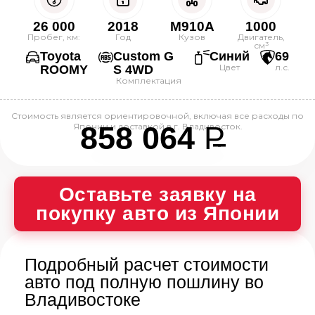
26 000
2018
M910A
1000
Пробег, км:
Год
Кузов
Двигатель,
см³
Toyota
Custom G
Синий
69
Цвет
л.с.
ROOMY
S 4WD
Комплектация
Стоимость является ориентировочной, включая все расходы по
858 064
P
Японии и доставкой в г. Владивосток.
--
Оставьте заявку на
покупку авто из Японии
Подробный расчет стоимости
авто под полную пошлину во
Владивостоке