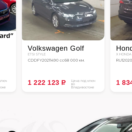
Volkswagen Golf
Hond
ETSI STYLE
X HONDA
CDDFY
2021
1490 сс
68 000 км.
RU1
202
ключ
1 222 123
P
Цена под ключ
1 83
во
оке
Владивостоке