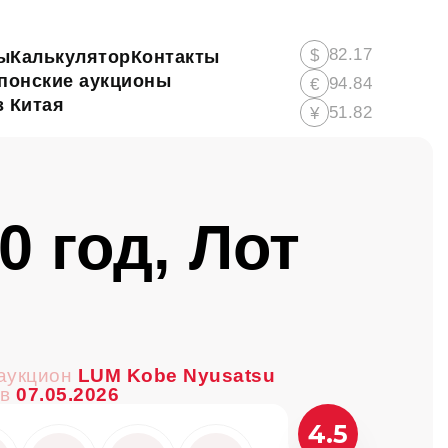
82.17
$
ы
Калькулятор
Контакты
понские аукционы
94.84
€
 Китая
51.82
¥
0 год, Лот
аукцион
LUM Kobe Nyusatsu
ов
07.05.2026
4.5