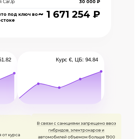
 CarJp
30 000 ₽
~ 1 671 254 ₽
вто под ключ во
остоке
51.82
Курс €, ЦБ: 94.84
В связи с санкциями запрещено ввоз
гибридов, электрокаров и
я от курса
автомобилей объемом больше 1900