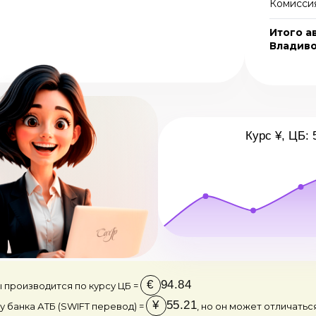
Комиссия
Итого а
Владив
Курс ¥, ЦБ: 
€
94.84
 производится по курсу ЦБ =
¥
55.21
у банка АТБ (SWIFT перевод) =
, но он может отличатьс