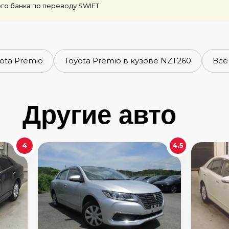
го банка по переводу SWIFT
ota Premio
Toyota Premio в кузове NZT260
Все
Другие авто
4
4.5