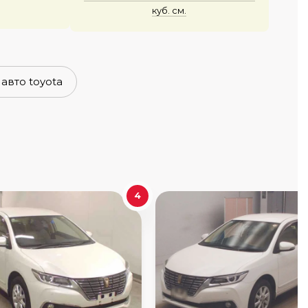
куб. см.
 авто toyota
4