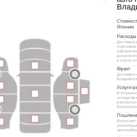
Влад
Стоимост
Японии
Расходы
Доставка 
портовые
оформлен
документ
в порту от
Фрахт
Доставка 
Владивос
Услуги р
В стоимос
склада вр
разгрузоч
безопасно
Пошлина
Включает
утилизац
автомоби