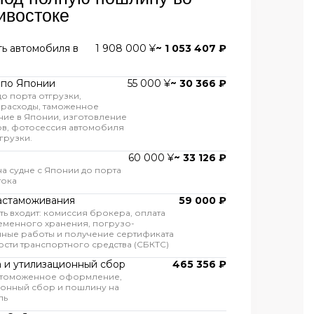
ивостоке
ь автомобиля в
1 908 000 ¥
~ 1 053 407 ₽
 по Японии
55 000 ¥
~ 30 366 ₽
до порта отгрузки,
 расходы, таможенное
ие в Японии, изготовление
ов, фотосессия автомобиля
грузки.
60 000 ¥
~ 33 126 ₽
на судне с Японии до порта
тока
астаможивания
59 000 ₽
ть входит: комиссия брокера, оплата
еменного хранения, погрузо-
ные работы и получение сертификата
сти транспортного средства (СБКТС)
 и утилизационный сбор
465 356 ₽
 томоженное оформление,
ионный сбор и пошлину на
ль