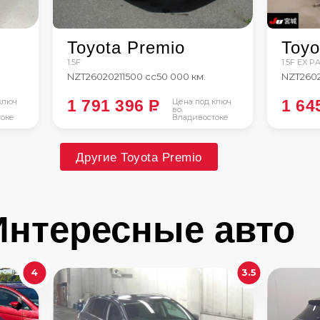
Toyota Premio
Toyo
1.5F
1.5F EX 
NZT260
2021
1500 сс
50 000 км.
NZT260
ключ
1 791 396
P
Цена под ключ
1 64
во
оке
Владивостоке
Другие Toyota Premio
Интересные авто
4
3.5