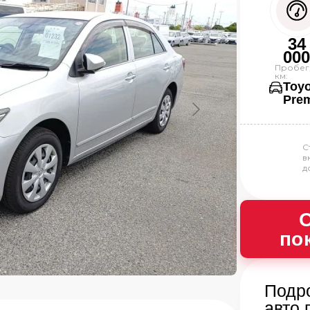
34
00
Пробег
км:
Toy
Pre
С
в
д
О
по
Подр
авто 