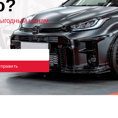
о?
выгодным ценам
править