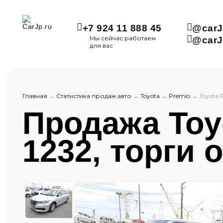
+7 924 11 888 45
@carJ
Мы сейчас работаем
@carJ
для вас
Главная
→
Статистика продаж авто
→
Toyota
→
Premio
→
Toyota 
Продажа Toyo
1232, торги о