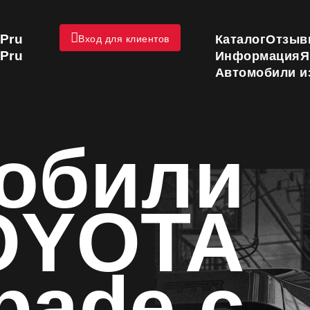
Pru
Каталог
Отзыв
Вход для клиентов
Pru
Информация
Я
Автомобили и
обили
OYOTA
pade с