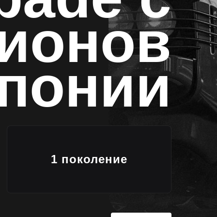
ционов
понии
1 поколение