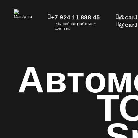
+7 924 11 888 45
@carJ
Мы сейчас работаем
@carJ
для вас
Автом
T
S