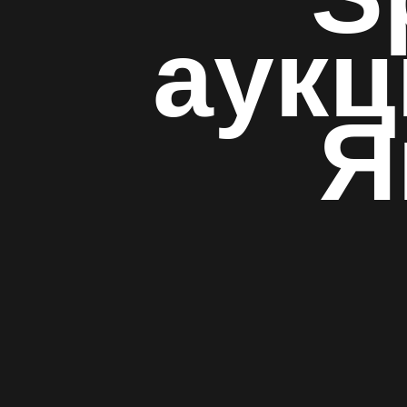
аук
Я