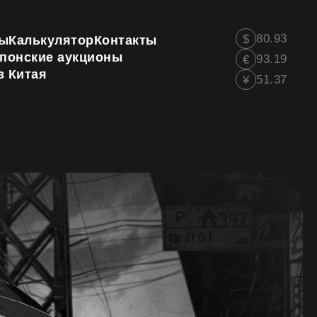
80.93
$
ы
Калькулятор
Контакты
понские аукционы
93.19
€
з Китая
51.37
¥