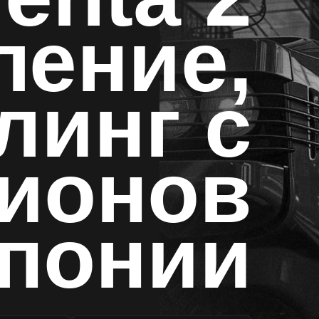
ление,
линг с
ционов
понии