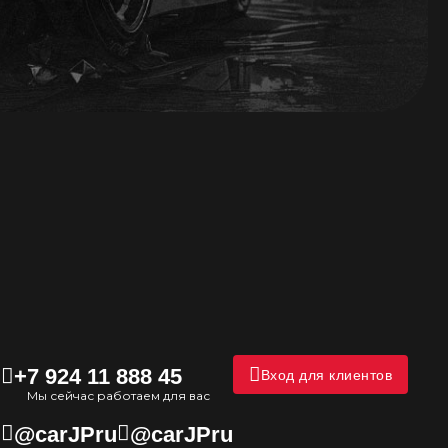
+7 924 11 888 45
Вход для клиентов
Мы сейчас работаем для вас
@carJPru
@carJPru