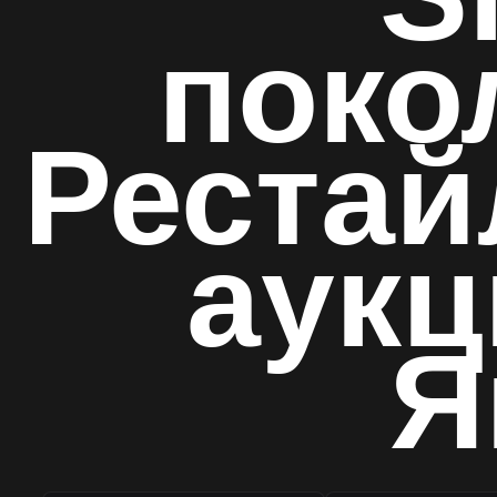
поко
Рестай
аук
Я