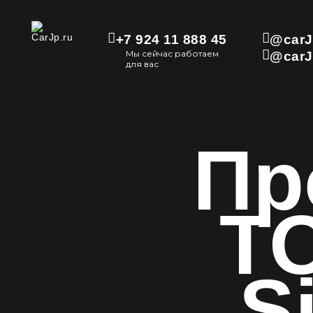
+7 924 11 888 45
@carJ
Мы сейчас работаем
@carJ
для вас
Пр
T
S