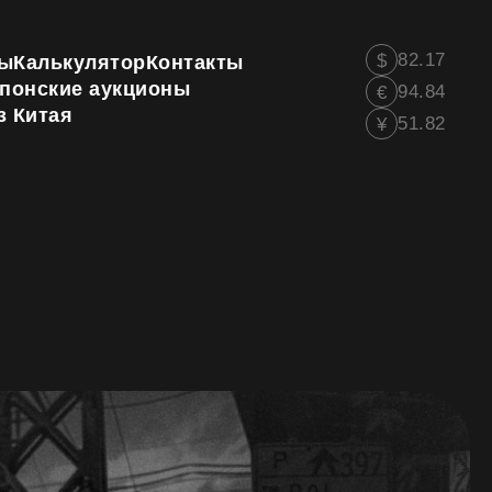
82.17
$
ы
Калькулятор
Контакты
понские аукционы
94.84
€
з Китая
51.82
¥