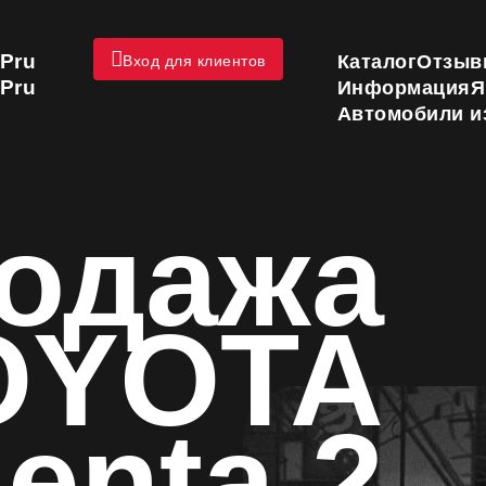
Pru
Каталог
Отзыв
Вход для клиентов
Pru
Информация
Я
Автомобили и
одажа
OYOTA
ienta 2