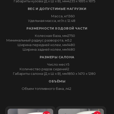
Габариты кузова (Д x Ш x В), мм
4235 x 1695 x 1675
ВЕС И ДОПУСТИМЫЕ НАГРУЗКИ
Масса, кг
1360
Удельная масса, кг/л.с.
12.48
РАЗМЕРНОСТИ ХОДОВОЙ ЧАСТИ
Колесная база, мм
2750
Минимальный радиус разворота, м
5.2
Ширина передней колеи, мм
1480
Ширина задней колеи, мм
1480
РАЗМЕРЫ САЛОНА
Число мест
5
Количество рядов сидений
2
Габариты салона (Д x Ш x В), мм
1850 x 1470 x 1280
ОБЪЁМЫ
Объем топливного бака, л
42