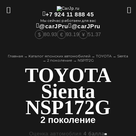
+7 924 11 888 45
Мы сейчас работаем для вас
@carJPru
@carJPru
80.93
93.19
51.37
$
€
¥
Главная
→
Kаталог японских автомобилей
→
TOYOTA
→
Sienta
→
2 поколение
→
NSP172G
TOYOTA
Sienta
NSP172G
2 поколение
Оценка автомоблия
4 балла