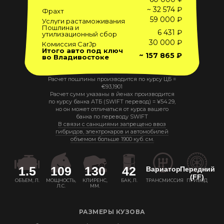
~ 32 574 ₽
Фрахт
59 000 ₽
Услуги растаможивания
Пошлина и
6 431 ₽
утилизационный сбор
30 000 ₽
Комиссия CarJp
Итого авто под ключ
~ 157 865 ₽
во Владивостоке
Расчет пошлины производится по курсу ЦБ =
€
93,1901
Расчет сумм указаны в йенах производится
по курсу банка АТБ (SWIFT перевод) =
¥
54.29
,
но он может отличаться от курса вашего
банка по переводу SWIFT
В связи с санкциями запрещено ввоз
гибридов, электрокаров и автомобилей
объемом больше 1900 куб. см.
1.5
109
130
42
Вариатор
Передний
(FF)
ОБЪЕМ, Л.
МОЩНОСТЬ,
КЛИРЕНС,
БАК, Л.
ТРАНСМИССИЯ
ПРИВОД
Л.С.
ММ.
РАЗМЕРЫ КУЗОВА