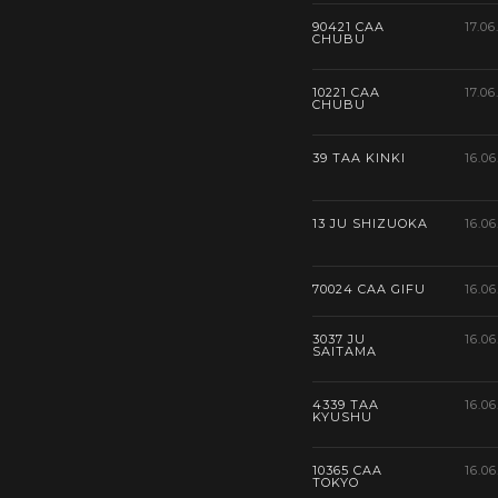
90421 CAA
17.06
CHUBU
10221 CAA
17.06
CHUBU
39 TAA KINKI
16.06
13 JU SHIZUOKA
16.06
70024 CAA GIFU
16.06
3037 JU
16.06
SAITAMA
4339 TAA
16.06
KYUSHU
10365 CAA
16.06
TOKYO