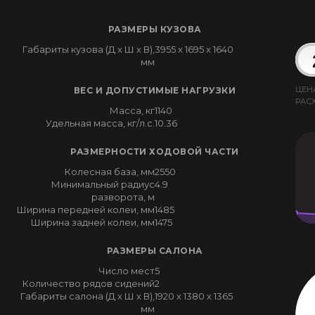
РАЗМЕРЫ КУЗОВА
Габариты кузова (Д x Ш x В),
3955 x 1695 x 1640
мм
ЦЕН
ВЕС И ДОПУСТИМЫЕ НАГРУЗКИ
РАС
Масса, кг
1140
Удельная масса, кг/л.с.
10.36
РАЗМЕРНОСТИ ХОДОВОЙ ЧАСТИ
Колесная база, мм
2550
Минимальный радиус
4.9
разворота, м
Ширина передней колеи, мм
1485
Ширина задней колеи, мм
1475
РАЗМЕРЫ САЛОНА
Число мест
5
Количество рядов сидений
2
Габариты салона (Д x Ш x В),
1920 x 1380 x 1365
мм