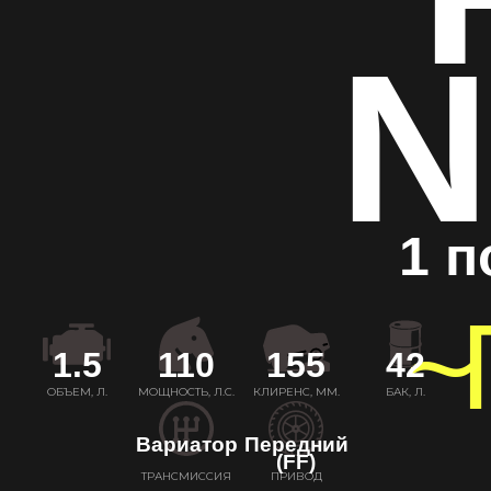
N
1 п
~
1.5
110
155
42
ОБЪЕМ, Л.
МОЩНОСТЬ, Л.С.
КЛИРЕНС, ММ.
БАК, Л.
Вариатор
Передний
(FF)
ТРАНСМИССИЯ
ПРИВОД