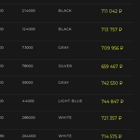
00
214000
BLACK
711 042
P
--
00
124000
BLACK
713 757
P
--
00
73000
GRAY
709 956
P
--
00
78000
SILVER
659 467
P
--
00
59000
GRAY
742 530
P
--
00
44000
LIGHT BLUE
744 847
P
--
00
286000
WHITE
721 357
P
--
90
264000
WHITE
714 575
P
--