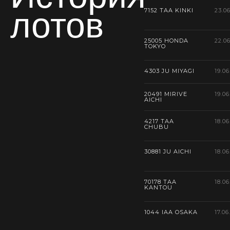
лотов
7152 TAA KINKI
23.0
25005 HONDA
22.0
TOKYO
4303 JU MIYAGI
19.06
20491 MIRIVE
19.06
AICHI
4217 TAA
18.06
CHUBU
30881 JU AICHI
18.06
70178 TAA
18.06
KANTOU
1044 IAA OSAKA
17.06