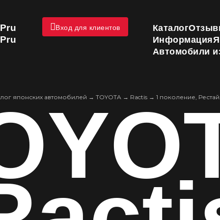
Pru
Каталог
Отзыв
Вход для клиентов
Pru
Информация
Я
Автомобили и
OYO
алог японских автомобилей
→
TOYOTA
→
Ractis
→
1 поколение, Реста
Racti