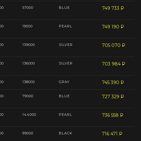
00
57000
BLUE
749 733
P
--
00
19000
PEARL
749 190
P
--
00
139000
SILVER
705 070
P
--
00
136000
SILVER
703 984
P
--
00
138000
GRAY
745 390
P
--
00
79000
BLUE
727 329
P
--
00
144000
PEARL
736 558
P
--
00
99000
BLACK
716 471
P
--