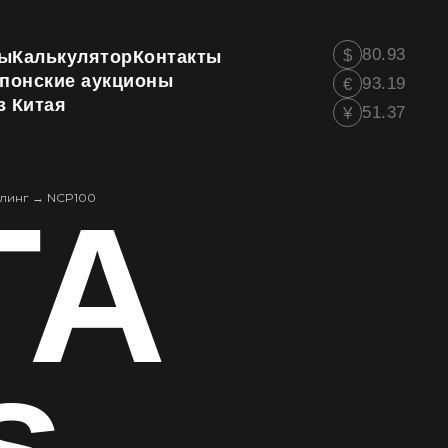
80.93
$
ы
Калькулятор
Контакты
понские аукционы
93.19
€
з Китая
51.37
¥
TA
йлинг
→
NCP100
s