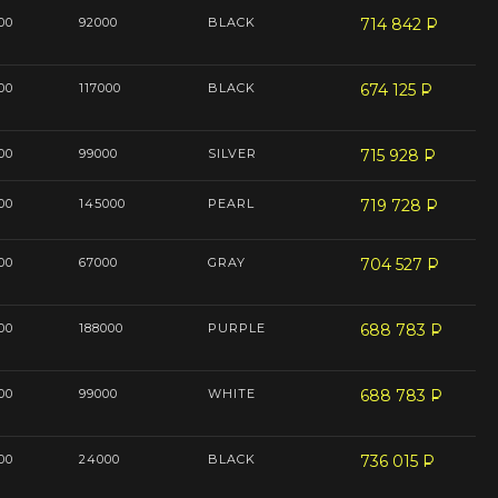
00
92000
BLACK
714 842
P
--
00
117000
BLACK
674 125
P
--
00
99000
SILVER
715 928
P
--
00
145000
PEARL
719 728
P
--
00
67000
GRAY
704 527
P
--
00
188000
PURPLE
688 783
P
--
00
99000
WHITE
688 783
P
--
00
24000
BLACK
736 015
P
--