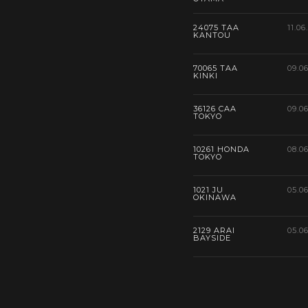
24075 TAA
11.06
KANTOU
70065 TAA
09.0
KINKI
36126 CAA
09.0
TOKYO
10261 HONDA
08.0
TOKYO
1021 JU
05.0
OKINAWA
2129 ARAI
05.0
BAYSIDE