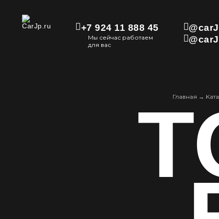
+7 924 11 888 45
@carJ
Мы сейчас работаем
@carJ
для вас
T
Главная
→
Kат