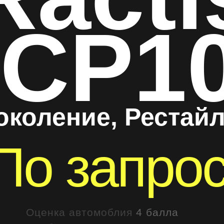
CP1
околение, Рестай
По запро
Оценка автомоблия
4 балла