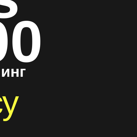
00
линг
су