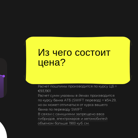
Из чего состоит
цена?
Расчет пошлины производится по курсу ЦБ =
€
93,1901
Расчет сумм указаны в йенах производится
по курсу банка АТБ (SWIFT перевод) =
¥
54.29
,
но он может отличаться от курса вашего
банка по переводу SWIFT
В связи с санкциями запрещено ввоз
гибридов, электрокаров и автомобилей
объемом больше 1900 куб. см.