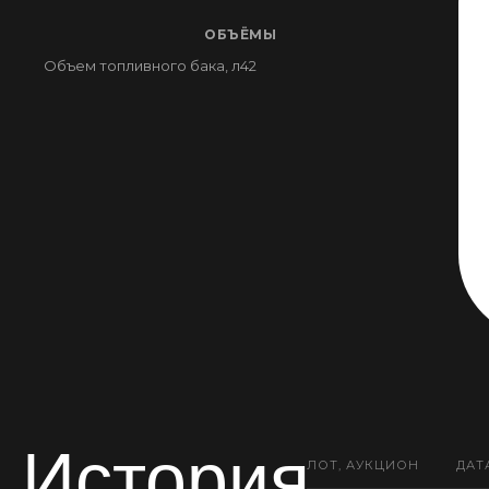
ОБЪЁМЫ
Объем топливного бака, л
42
История
ЛОТ, АУКЦИОН
ДАТ