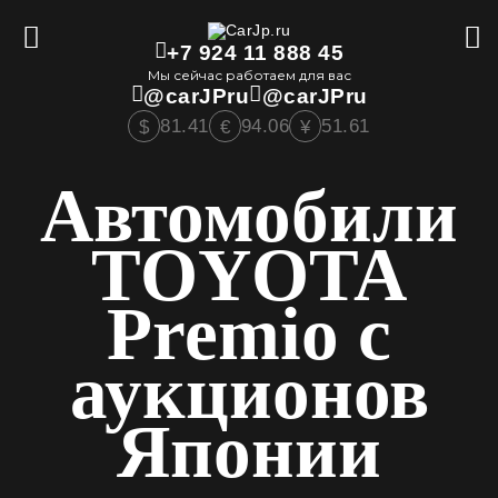
+7 924 11 888 45
Мы сейчас работаем для вас
@carJPru
@carJPru
81.41
94.06
51.61
$
€
¥
Автомобили
TOYOTA
Premio с
аукционов
Японии