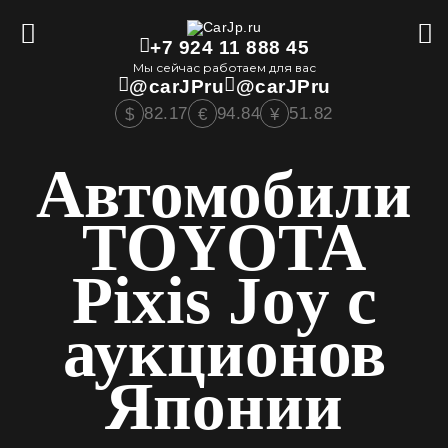
+7 924 11 888 45
Мы сейчас работаем для вас
@carJPru
@carJPru
82.17
94.84
51.82
$
€
¥
Автомобили
TOYOTA
Pixis Joy с
аукционов
Японии