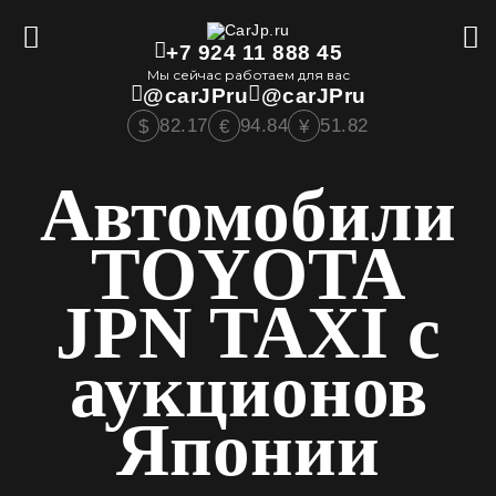
+7 924 11 888 45
Мы сейчас работаем для вас
@carJPru
@carJPru
82.17
94.84
51.82
$
€
¥
Автомобили
TOYOTA
JPN TAXI с
аукционов
Японии