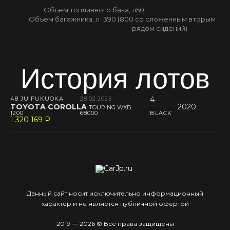
Объем топливного бака, л
50
Объем багажника, л
390 (800 со сложенным вторым
рядом сидений)
История лотов
48 JU FUKUOKA
28.02.2025
4
TOYOTA COROLLA
2020
TOURING WXB
1200
68000
BLACK
1 320 169
P
--
Данный сайт носит исключительно информационный
характер и не является публичной офертой
2019 — 2026 © Все права защищены