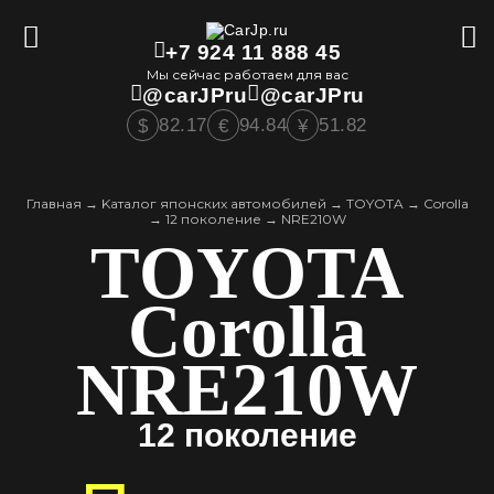
+7 924 11 888 45
Мы сейчас работаем для вас
@carJPru
@carJPru
82.17
94.84
51.82
$
€
¥
Главная
→
Kаталог японских автомобилей
→
TOYOTA
→
Corolla
→
12 поколение
→
NRE210W
TOYOTA
Corolla
NRE210W
12 поколение