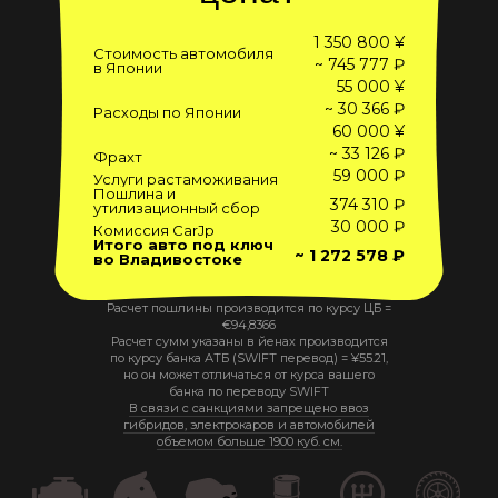
1 350 800 ¥
Стоимость автомобиля
~ 745 777 ₽
в Японии
55 000 ¥
~ 30 366 ₽
Расходы по Японии
60 000 ¥
~ 33 126 ₽
Фрахт
59 000 ₽
Услуги растаможивания
Пошлина и
374 310 ₽
утилизационный сбор
30 000 ₽
Комиссия CarJp
Итого авто под ключ
~ 1 272 578 ₽
во Владивостоке
Расчет пошлины производится по курсу ЦБ =
€
94,8366
Расчет сумм указаны в йенах производится
по курсу банка АТБ (SWIFT перевод) =
¥
55.21
,
но он может отличаться от курса вашего
банка по переводу SWIFT
В связи с санкциями запрещено ввоз
гибридов, электрокаров и автомобилей
объемом больше 1900 куб. см.