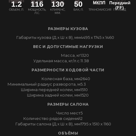
1.2
116
130
50
МКПП
Передний
(FF)
ОБЪЕМ, Л.
МОЩНОСТЬ,
КЛИРЕНС,
БАК, Л.
ТРАНСМИССИЯ
ПРИВОД
Л.С.
ММ.
РАЗМЕРЫ КУЗОВА
Габариты кузова (Д x Ш x В), мм
4495 x 1745 x 1460
ВЕС И ДОПУСТИМЫЕ НАГРУЗКИ
Масса, кг
1320
Удельная масса, кг/л.с.
11.38
РАЗМЕРНОСТИ ХОДОВОЙ ЧАСТИ
Колесная база, мм
2640
Минимальный радиус разворота, м
5.3
Ширина передней колеи, мм
1510
Ширина задней колеи, мм
1520
РАЗМЕРЫ САЛОНА
Число мест
5
Количество рядов сидений
2
Габариты салона (Д x Ш x В), мм
1795 x 1510 x 1160
ОБЪЁМЫ