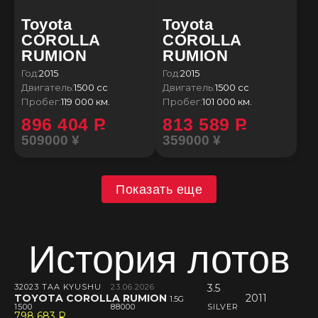
Toyota
Toyota
COROLLA
COROLLA
RUMION
RUMION
Год:
2015
Год:
2015
Двигатель:
1500 сс
Двигатель:
1500 сс
Пробег:
119 000 км.
Пробег:
101 000 км.
896 404
P
813 589
P
509000 ¥
359000 ¥
Показать еще
История лотов
32023 TAA KYUSHU
23.06.2026
3.5
TOYOTA COROLLA RUMION
2011
1.5G
1500
88000
SILVER
798 683
P
--