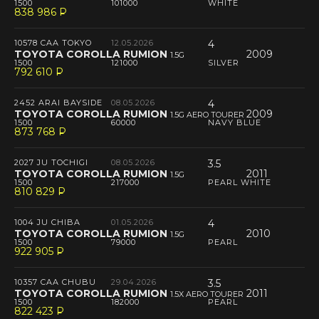
1500
101000
WHITE
838 986
P
--
10578 CAA TOKYO
12.05.2026
4
TOYOTA COROLLA RUMION
2009
1.5G
1500
121000
SILVER
792 610
P
--
2452 ARAI BAYSIDE
08.05.2026
4
TOYOTA COROLLA RUMION
2009
1.5G AERO TOURER
1500
60000
NAVY BLUE
873 768
P
--
2027 JU TOCHIGI
08.05.2026
3.5
TOYOTA COROLLA RUMION
2011
1.5G
1500
217000
PEARL WHITE
810 829
P
--
1004 JU CHIBA
01.05.2026
4
TOYOTA COROLLA RUMION
2010
1.5G
1500
79000
PEARL
922 905
P
--
10357 CAA CHUBU
29.04.2026
3.5
TOYOTA COROLLA RUMION
2011
1.5X AERO TOURER
1500
182000
PEARL
822 423
P
--