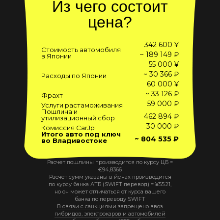
Из чего состоит
цена?
342 600 ¥
Стоимость автомобиля
~ 189 149 ₽
в Японии
55 000 ¥
~ 30 366 ₽
Расходы по Японии
60 000 ¥
~ 33 126 ₽
Фрахт
59 000 ₽
Услуги растаможивания
Пошлина и
462 894 ₽
утилизационный сбор
30 000 ₽
Комиссия CarJp
Итого авто под ключ
~ 804 535 ₽
во Владивостоке
Расчет пошлины производится по курсу ЦБ =
€
94,8366
Расчет сумм указаны в йенах производится
по курсу банка АТБ (SWIFT перевод) =
¥
55.21
,
но он может отличаться от курса вашего
банка по переводу SWIFT
В связи с санкциями запрещено ввоз
гибридов, электрокаров и автомобилей