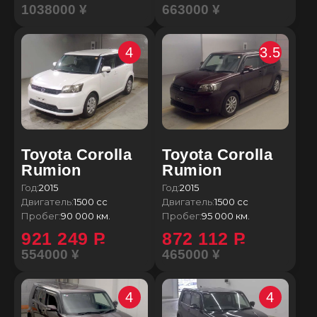
1038000 ¥
663000 ¥
4
3.5
Toyota Corolla
Toyota Corolla
Rumion
Rumion
Год:
2015
Год:
2015
Двигатель:
1500 сс
Двигатель:
1500 сс
Пробег:
90 000 км.
Пробег:
95 000 км.
921 249
P
872 112
P
554000 ¥
465000 ¥
4
4