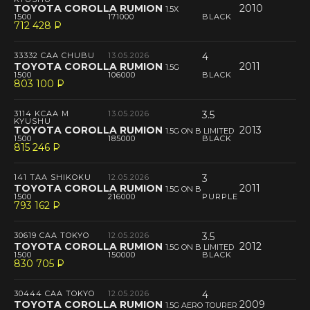
TOYOTA COROLLA RUMION
2010
1.5X
1500
171000
BLACK
712 428
P
--
33332 CAA CHUBU
13.05.2026
4
TOYOTA COROLLA RUMION
2011
1.5G
1500
106000
BLACK
803 100
P
--
3114 KCAA M
13.05.2026
3.5
KYUSHU
TOYOTA COROLLA RUMION
2013
1.5G ON B LIMITED
1500
185000
BLACK
815 246
P
--
141 TAA SHIKOKU
12.05.2026
3
TOYOTA COROLLA RUMION
2011
1.5G ON B
1500
216000
PURPLE
793 162
P
--
30619 CAA TOKYO
12.05.2026
3.5
TOYOTA COROLLA RUMION
2012
1.5G ON B LIMITED
1500
150000
BLACK
830 705
P
--
30444 CAA TOKYO
12.05.2026
4
TOYOTA COROLLA RUMION
2009
1.5G AERO TOURER