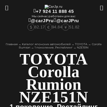
+7 924 11 888 45
Мы сейчас работаем для вас
@carJPru
@carJPru
82.17
94.84
51.82
$
€
¥
Главная
→
Kаталог японских автомобилей
→
TOYOTA
→
Corolla
Rumion
→
1 поколение, Рестайлинг
→
NZE151N
TOYOTA
Corolla
Rumion
NZE151N
1 поколение, Рестайлинг