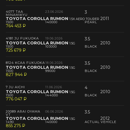
4077 TAA
23.06.2026
3
MINAMIKYU
TOYOTA COROLLA RUMION
2011
1.5X AERO TOURER
1500
140000
PEARL
764 453
P
--
4181 JU FUKUOKA
19.06.2026
3.5
TOYOTA COROLLA RUMION
2010
1.5G
1500
103000
BLACK
725 679
P
--
8124 KCAA FUKUOKA
18.06.2026
3.5
TOYOTA COROLLA RUMION
2010
1.5G
1500
99000
BLACK
827 944
P
--
7 JU AICHI
11.06.2026
4
TOYOTA COROLLA RUMION
2010
1.5G
1500
144000
BLACK
776 047
P
--
20089 ARAI OYAMA
06.06.2026
3.5
VT
TOYOTA COROLLA RUMION
2012
1.5G
1490
140000
ACTUAL VEHICLE
855 275
P
--