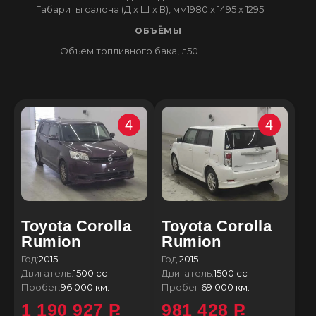
Габариты салона (Д x Ш x В), мм
1980 x 1495 x 1295
ОБЪЁМЫ
Объем топливного бака, л
50
4
4
Toyota Corolla
Toyota Corolla
Rumion
Rumion
Год:
2015
Год:
2015
Двигатель:
1500 сс
Двигатель:
1500 сс
Пробег:
96 000 км.
Пробег:
69 000 км.
1 190 927
P
981 428
P