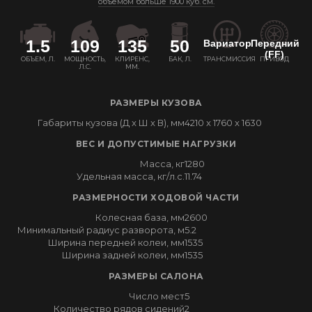
объемом больше 1900 куб. см.
1.5
109
135
50
Вариатор
Передний
(FF)
ОБЪЕМ, Л.
МОЩНОСТЬ,
КЛИРЕНС,
БАК, Л.
ТРАНСМИССИЯ
ПРИВОД
Л.С.
ММ.
РАЗМЕРЫ КУЗОВА
Габариты кузова (Д x Ш x В), мм
4210 x 1760 x 1630
ВЕС И ДОПУСТИМЫЕ НАГРУЗКИ
Масса, кг
1280
Удельная масса, кг/л.с.
11.74
РАЗМЕРНОСТИ ХОДОВОЙ ЧАСТИ
Колесная база, мм
2600
Минимальный радиус разворота, м
5.2
Ширина передней колеи, мм
1535
Ширина задней колеи, мм
1535
РАЗМЕРЫ САЛОНА
Число мест
5
Количество рядов сидений
2