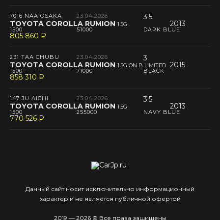
7016 NAA OSAKA
23.04.2026
3.5
TOYOTA COROLLA RUMION
2013
1.5G
1500
51000
DARK BLUE
805 860
P
--
231 TAA CHUBU
23.04.2026
3
TOYOTA COROLLA RUMION
2015
1.5G ON B LIMITED
1500
71000
BLACK
858 310
P
--
147 JU AICHI
23.04.2026
3.5
TOYOTA COROLLA RUMION
2013
1.5G
1500
255000
NAVY BLUE
770 526
P
--
Данный сайт носит исключительно информационный
характер и не является публичной офертой
2019 — 2026 © Все права защищены