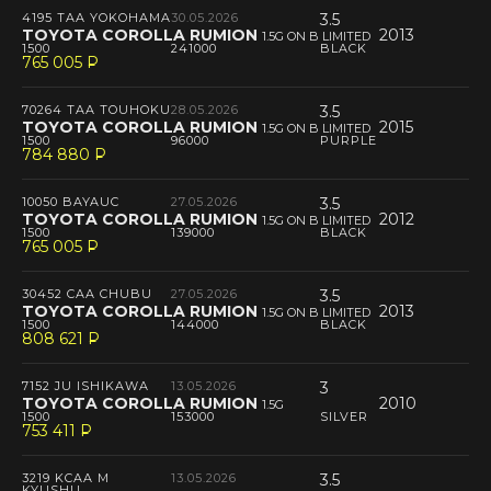
4195 TAA YOKOHAMA
30.05.2026
3.5
TOYOTA COROLLA RUMION
2013
1.5G ON B LIMITED
1500
241000
BLACK
765 005
P
--
70264 TAA TOUHOKU
28.05.2026
3.5
TOYOTA COROLLA RUMION
2015
1.5G ON B LIMITED
1500
96000
PURPLE
784 880
P
--
10050 BAYAUC
27.05.2026
3.5
TOYOTA COROLLA RUMION
2012
1.5G ON B LIMITED
1500
139000
BLACK
765 005
P
--
30452 CAA CHUBU
27.05.2026
3.5
TOYOTA COROLLA RUMION
2013
1.5G ON B LIMITED
1500
144000
BLACK
808 621
P
--
7152 JU ISHIKAWA
13.05.2026
3
TOYOTA COROLLA RUMION
2010
1.5G
1500
153000
SILVER
753 411
P
--
3219 KCAA M
13.05.2026
3.5
KYUSHU