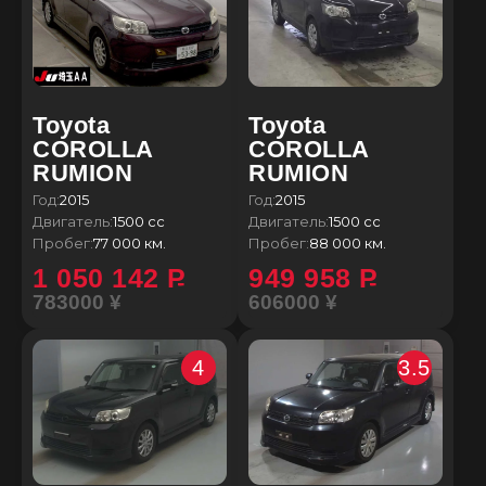
Toyota
Toyota
COROLLA
COROLLA
RUMION
RUMION
Год:
2015
Год:
2015
Двигатель:
1500 сс
Двигатель:
1500 сс
Пробег:
77 000 км.
Пробег:
88 000 км.
1 050 142
P
949 958
P
783000 ¥
606000 ¥
4
3.5