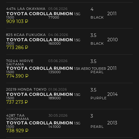
4474 LAA OKAYAMA
05.06.2026
4
TOYOTA COROLLA RUMION
2011
1.5G
1500
77000
BLACK
909 103
P
--
825 KCAA FUKUOKA
04.06.2026
3.5
TOYOTA COROLLA RUMION
2010
1.5G
1500
160000
BLACK
773 286
P
--
70244 MIRIVE
03.06.2026
3.5
SAITAMA
TOYOTA COROLLA RUMION
2011
1.5X AERO TOURER
1500
135000
PEARL
774 390
P
--
20219 HONDA TOKYO
01.06.2026
3.5
TOYOTA COROLLA RUMION
2014
1.5G
1500
189000
PURPLE
737 273
P
--
4287 TAA
30.05.2026
3
YOKOHAMA
TOYOTA COROLLA RUMION
2013
1.5G
1500
141000
PEARL
738 929
P
--