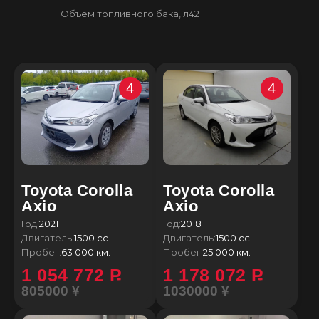
Объем топливного бака, л
42
4
4
Toyota Corolla
Toyota Corolla
Axio
Axio
Год:
2021
Год:
2018
Двигатель:
1500 сс
Двигатель:
1500 сс
Пробег:
63 000 км.
Пробег:
25 000 км.
1 054 772
P
1 178 072
P
805000 ¥
1030000 ¥