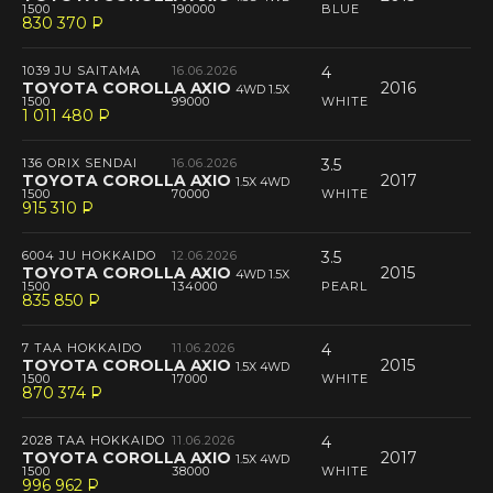
1500
190000
BLUE
830 370
P
--
1039 JU SAITAMA
16.06.2026
4
TOYOTA COROLLA AXIO
2016
4WD 1.5X
1500
99000
WHITE
1 011 480
P
--
136 ORIX SENDAI
16.06.2026
3.5
TOYOTA COROLLA AXIO
2017
1.5X 4WD
1500
70000
WHITE
915 310
P
--
6004 JU HOKKAIDO
12.06.2026
3.5
TOYOTA COROLLA AXIO
2015
4WD 1.5X
1500
134000
PEARL
835 850
P
--
7 TAA HOKKAIDO
11.06.2026
4
TOYOTA COROLLA AXIO
2015
1.5X 4WD
1500
17000
WHITE
870 374
P
--
2028 TAA HOKKAIDO
11.06.2026
4
TOYOTA COROLLA AXIO
2017
1.5X 4WD
1500
38000
WHITE
996 962
P
--