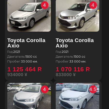
4
4
Toyota Corolla
Toyota Corolla
Axio
Axio
Год:
2021
Год:
2021
Двигатель:
1500 сс
Двигатель:
1500 сс
Пробег:
33 000 км.
Пробег:
33 000 км.
1 125 464
P
1 070 116
P
934000 ¥
833000 ¥
4
4.5