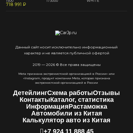
1500
173000
WHITE
718 991
P
--
Данный сайт носит исключительно информационный
характер и не является публичной офертой
2019 — 2026 © Все права защищены
Meta признана экстремистcкой организацией в России» или
«Instagram, продукт компании Meta, которая признана
экстремистской организацией в России
Детейлинг
Схема работы
Отзывы
Контакты
Каталог, статистика
Информация
Растаможка
Автомобили из Китая
Калькулятор авто из Китая
+7 924 11 888 45