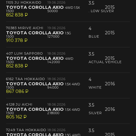
1105 JU HOKKAIDO
19.06.2026
3.5
TOYOTA COROLLA AXIO
2015
4WD 1.5X
1500
50000
. LOW SILVER
852 838
P
--
70383 MIRIVE AICHI
19.06.2026
4
TOYOTA COROLLA AXIO
2015
1.5G
1500
127000
BLUE
910 378
P
--
407 LUM SAPPORO
18.06.2026
3.5
TOYOTA COROLLA AXIO
2015
4WD
1500
142000
ACTUAL VEHICLE
852 838
P
--
6162 TAA HOKKAIDO
18.06.2026
4
TOYOTA COROLLA AXIO
2016
1.5X 4WD
1500
94000
WHITE
867 086
P
--
4128 JU AICHI
18.06.2026
3.5
TOYOTA COROLLA AXIO
2016
1.5X 4WD
1500
218000
SILVER
805 162
P
--
7249 TAA HOKKAIDO
18.06.2026
3.5
TOYOTA COROLLA AXIO
2015
1.5G 4WD