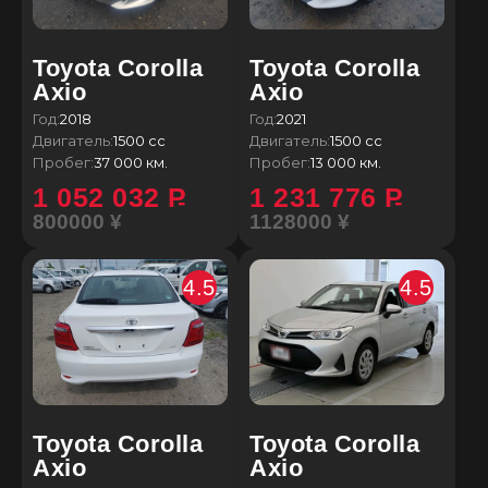
Toyota Corolla
Toyota Corolla
Axio
Axio
Год:
2018
Год:
2021
Двигатель:
1500 сс
Двигатель:
1500 сс
Пробег:
37 000 км.
Пробег:
13 000 км.
1 052 032
P
1 231 776
P
800000 ¥
1128000 ¥
4.5
4.5
Toyota Corolla
Toyota Corolla
Axio
Axio