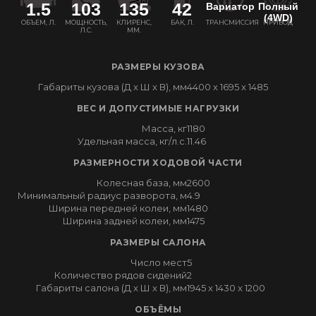
1.5
103
135
42
Вариатор
Полный
(4WD)
ОБЪЕМ, Л.
МОЩНОСТЬ,
КЛИРЕНС,
БАК, Л.
ТРАНСМИССИЯ
ПРИВОД
Л.С.
ММ.
РАЗМЕРЫ КУЗОВА
Габариты кузова (Д x Ш x В), мм
4400 x 1695 x 1485
ВЕС И ДОПУСТИМЫЕ НАГРУЗКИ
Масса, кг
1180
Удельная масса, кг/л.с.
11.46
РАЗМЕРНОСТИ ХОДОВОЙ ЧАСТИ
Колесная база, мм
2600
Минимальный радиус разворота, м
4.9
Ширина передней колеи, мм
1480
Ширина задней колеи, мм
1475
РАЗМЕРЫ САЛОНА
Число мест
5
Количество рядов сидений
2
Габариты салона (Д x Ш x В), мм
1945 x 1430 x 1200
ОБЪЁМЫ