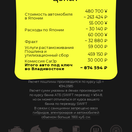
480 700 ¥
Стоимость автомобиля
~ 263 424 ₽
в Японии
55 000 ¥
~ 30 140 ₽
Расходы по Японии
60 000 ¥
~ 32 880 ₽
Фрахт
59 000 ₽
Услуги растаможивания
Пошлина и
459 150 ₽
утилизационный сбор
30 000 ₽
Комиссия CarJp
Итого авто под ключ
~ 874 594 ₽
во Владивостоке
Расчет пошлины производится по курсу ЦБ =
€
94,0585
Расчет сумм указаны в йенах производится
по курсу банка АТБ (SWIFT перевод) =
¥
54.8
,
но он может отличаться от курса вашего
банка по переводу SWIFT
В связи с санкциями запрещено ввоз
гибридов, электрокаров и автомобилей
объемом больше 1900 куб. см.