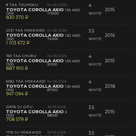
8 TAA TOUHOKU
04.06.2026
4
TOYOTA COROLLA AXIO
2015
1.5X 4WD
1500
113000
WHITE
830 370
P
--
2031 TAA HOKKAIDO
04.06.2026
3.5
TOYOTA COROLLA AXIO
2016
1.5G 4WD
1500
74000
WHITE
1 013 672
P
--
160 TAA CHUBU
04.06.2026
4
TOYOTA COROLLA AXIO
2015
1.5X 4WD
1500
91000
WHITE
887 910
P
--
6062 TAA HOKKAIDO
04.06.2026
4
TOYOTA COROLLA AXIO
2018
1.5X 4WD
1500
87000
WHITE
947 094
P
--
20016 JU GIFU
30.05.2026
3.5
TOYOTA COROLLA AXIO
2015
X
1500
98000
WHITE
708 579
P
--
1176 JU HOKKAIDO
29.05.2026
3.5