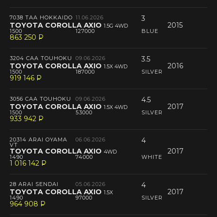
7038 TAA HOKKAIDO
11.06.2026
3
TOYOTA COROLLA AXIO
2015
1.5G 4WD
1500
127000
BLUE
863 250
P
--
3204 CAA TOUHOKU
09.06.2026
3.5
TOYOTA COROLLA AXIO
2016
1.5X 4WD
1500
187000
SILVER
919 146
P
--
3056 CAA TOUHOKU
09.06.2026
4.5
TOYOTA COROLLA AXIO
2017
1.5X 4WD
1500
53000
SILVER
933 942
P
--
20314 ARAI OYAMA
06.06.2026
4
VT
TOYOTA COROLLA AXIO
2017
4WD
1490
74000
WHITE
1 016 142
P
--
28 ARAI SENDAI
05.06.2026
4
TOYOTA COROLLA AXIO
2017
1.5X
1490
97000
SILVER
964 908
P
--