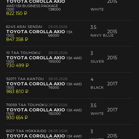
TOYOTA COROLLA AXIO
2015
4WD 1.5X BUSINESS PACKAGE
1500
138000
WHITE
822 150
P
--
6245 ARAI SENDAI
29.05.2026
3.5
TOYOTA COROLLA AXIO
2015
1.5X
1500
66000
NAVY BLUE
847 358
P
--
10 TAA TOUHOKU
28.05.2026
3
TOYOTA COROLLA AXIO
2015
1.5X 4WD
1500
195000
SILVER
730 499
P
--
52071 TAA KANTOU
28.05.2026
4
TOYOTA COROLLA AXIO
2017
1.5X 4WD
1500
76000
BLACK
983 810
P
--
70059 TAA TOUHOKU
28.05.2026
3.5
TOYOTA COROLLA AXIO
2017
1.5X 4WD
1500
192000
WHITE
930 654
P
--
6027 TAA HOKKAIDO
28.05.2026
3
TOYOTA COROLLA AXIO
2015
1.5X 4WD