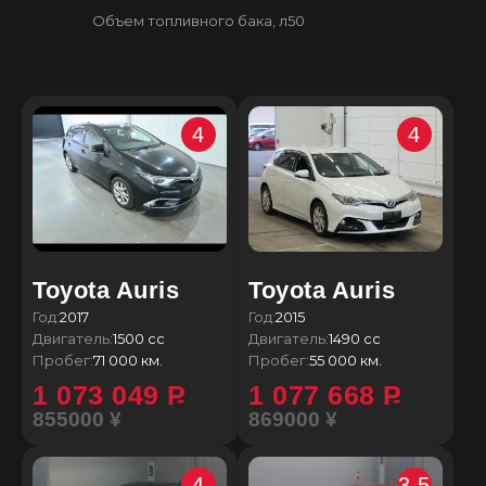
Объем топливного бака, л
50
4
4
Toyota Auris
Toyota Auris
Год:
2017
Год:
2015
Двигатель:
1500 сс
Двигатель:
1490 сс
Пробег:
71 000 км.
Пробег:
55 000 км.
1 073 049
P
1 077 668
P
855000 ¥
869000 ¥
4
3.5