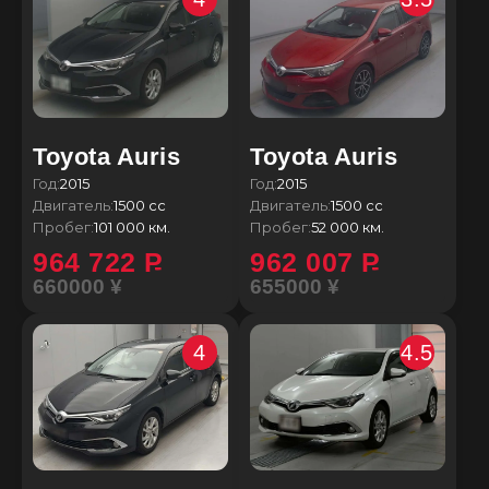
Toyota Auris
Toyota Auris
Год:
2015
Год:
2015
Двигатель:
1500 сс
Двигатель:
1500 сс
Пробег:
101 000 км.
Пробег:
52 000 км.
964 722
P
962 007
P
660000 ¥
655000 ¥
4
4.5