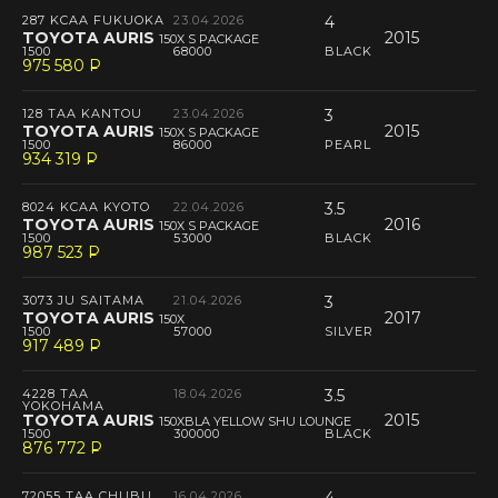
287 KCAA FUKUOKA
23.04.2026
4
TOYOTA AURIS
2015
150X S PACKAGE
1500
68000
BLACK
975 580
P
--
128 TAA KANTOU
23.04.2026
3
TOYOTA AURIS
2015
150X S PACKAGE
1500
86000
PEARL
934 319
P
--
8024 KCAA KYOTO
22.04.2026
3.5
TOYOTA AURIS
2016
150X S PACKAGE
1500
53000
BLACK
987 523
P
--
3073 JU SAITAMA
21.04.2026
3
TOYOTA AURIS
2017
150X
1500
57000
SILVER
917 489
P
--
4228 TAA
18.04.2026
3.5
YOKOHAMA
TOYOTA AURIS
2015
150XBLA YELLOW SHU LOUNGE
1500
300000
BLACK
876 772
P
--
72055 TAA CHUBU
16.04.2026