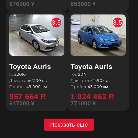
676000 ¥
853000 ¥
3.5
3.5
Toyota Auris
Toyota Auris
Год:
2016
Год:
2017
Двигатель:
1500 сс
Двигатель:
1490 сс
Пробег:
49 000 км.
Пробег:
43 000 км.
957 664
P
1 024 463
P
647000 ¥
771000 ¥
Показать еще