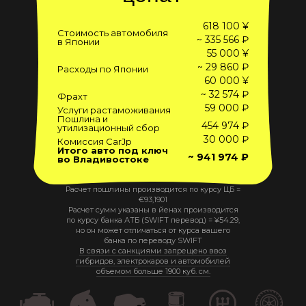
618 100 ¥
Стоимость автомобиля
~ 335 566 ₽
в Японии
55 000 ¥
~ 29 860 ₽
Расходы по Японии
60 000 ¥
~ 32 574 ₽
Фрахт
59 000 ₽
Услуги растаможивания
Пошлина и
454 974 ₽
утилизационный сбор
30 000 ₽
Комиссия CarJp
Итого авто под ключ
~ 941 974 ₽
во Владивостоке
Расчет пошлины производится по курсу ЦБ =
€
93,1901
Расчет сумм указаны в йенах производится
по курсу банка АТБ (SWIFT перевод) =
¥
54.29
,
но он может отличаться от курса вашего
банка по переводу SWIFT
В связи с санкциями запрещено ввоз
гибридов, электрокаров и автомобилей
объемом больше 1900 куб. см.