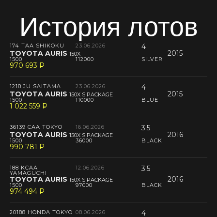
История лотов
174 TAA SHIKOKU
23.06.2026
4
TOYOTA AURIS
2015
150X
1500
112000
SILVER
970 693
P
--
1218 JU SAITAMA
23.06.2026
4
TOYOTA AURIS
2015
150X S PACKAGE
1500
110000
BLUE
1 022 559
P
--
36139 CAA TOKYO
16.06.2026
3.5
TOYOTA AURIS
2016
150X S PACKAGE
1500
36000
BLACK
990 781
P
--
188 KCAA
12.06.2026
3.5
YAMAGUCHI
TOYOTA AURIS
2016
150X S PACKAGE
1500
97000
BLACK
974 494
P
--
20188 HONDA TOKYO
08.06.2026
4