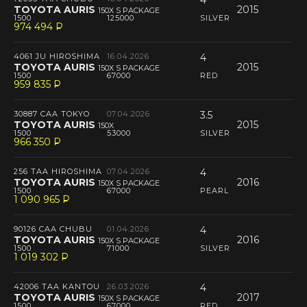
4
TOYOTA AURIS
2015
150X S PACKAGE
1500
125000
SILVER
974 494
P
--
4061 JU HIROSHIMA
16.04.2026
4
TOYOTA AURIS
2015
150X S PACKAGE
1500
67000
RED
959 835
P
--
30887 CAA TOKYO
07.04.2026
3.5
TOYOTA AURIS
2015
150X
1500
53000
SILVER
966 350
P
--
256 TAA HIROSHIMA
07.04.2026
4
TOYOTA AURIS
2016
150X S PACKAGE
1500
67000
PEARL
1 090 965
P
--
90126 CAA CHUBU
01.04.2026
4
TOYOTA AURIS
2016
150X S PACKAGE
1500
71000
SILVER
1 019 302
P
--
42006 TAA KANTOU
26.03.2026
4
TOYOTA AURIS
2017
150X S PACKAGE
1500
67000
RED