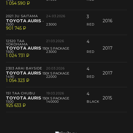
1 054 590
P
--
2021 JU SAITAMA
24.03.2026
3
TOYOTA AURIS
2016
-
1500
23000
RED
901 745
P
--
12520 TAA
21.03.2026
4
YOKOHAMA
TOYOTA AURIS
2017
150X S PACKAGE
1500
23000
RED
1 024 731
P
--
2303 ARAI BAYSIDE
20.03.2026
4
TOYOTA AURIS
2017
150X S PACKAGE
1490
22000
RED
1 054 323
P
--
151 TAA CHUBU
19.03.2026
4
TOYOTA AURIS
2015
150X S PACKAGE
1500
140000
BLACK
925 633
P
--