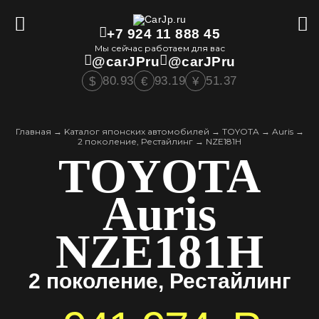
+7 924 11 888 45
Мы сейчас работаем для вас
@carJPru
@carJPru
80.93
93.19
51.37
$
€
¥
Главная
→
Kаталог японских автомобилей
→
TOYOTA
→
Auris
→
2 поколение, Рестайлинг
→
NZE181H
TOYOTA
Auris
NZE181H
2 поколение, Рестайлинг