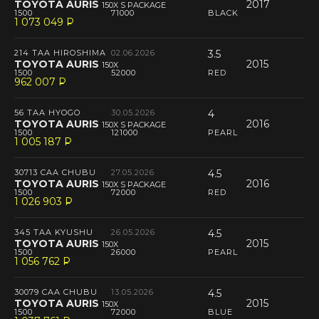
TOYOTA AURIS
2017
150X S PACKAGE
1500
71000
BLACK
1 073 049
P
--
214 TAA HIROSHIMA
02.06.2026
3.5
TOYOTA AURIS
2015
150X
1500
52000
RED
962 007
P
--
56 TAA HYOGO
30.05.2026
4
TOYOTA AURIS
2016
150X S PACKAGE
1500
121000
PEARL
1 005 187
P
--
30713 CAA CHUBU
27.05.2026
4.5
TOYOTA AURIS
2016
150X S PACKAGE
1500
72000
RED
1 026 903
P
--
345 TAA KYUSHU
26.05.2026
4.5
TOYOTA AURIS
2015
150X
1500
26000
PEARL
1 056 762
P
--
30079 CAA CHUBU
13.05.2026
4.5
TOYOTA AURIS
2015
150X
1500
72000
BLUE