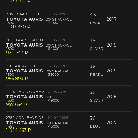
1 037 761
P
--
31178 CAA CHUBU
13.05.2026
4.5
TOYOTA AURIS
2017
150X S PACKAGE
1500
71000
PEARL
1 013 330
P
--
3028 LAA SHIKOKU
13.05.2026
3.5
TOYOTA AURIS
2015
150X C PACKAGE
1500
64000
SILVER
920 747
P
--
311 TAA KYUSHU
12.05.2026
3.5
TOYOTA AURIS
2015
150X S PACKAGE
1500
33000
PEARL
966 893
P
--
4140 LAA OKAYAMA
01.05.2026
3.5
TOYOTA AURIS
2016
150X
1500
49000
SILVER
957 664
P
--
2782 ARAI BAYSIDE
24.04.2026
3.5
TOYOTA AURIS
2017
150X C PACKAGE
1490
43000
BLUE
1 024 463
P
--