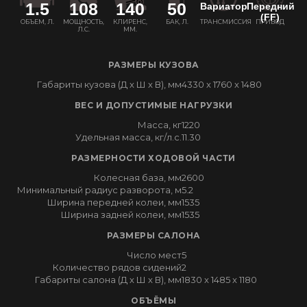
1.5
108
140
50
Вариатор
Передний
(FF)
ОБЪЕМ, Л.
МОЩНОСТЬ,
КЛИРЕНС,
БАК, Л.
ТРАНСМИССИЯ
ПРИВОД
Л.С.
ММ.
РАЗМЕРЫ КУЗОВА
Габариты кузова (Д x Ш x В), мм
4330 x 1760 x 1480
ВЕС И ДОПУСТИМЫЕ НАГРУЗКИ
Масса, кг
1220
Удельная масса, кг/л.с.
11.30
РАЗМЕРНОСТИ ХОДОВОЙ ЧАСТИ
Колесная база, мм
2600
Минимальный радиус разворота, м
5.2
Ширина передней колеи, мм
1535
Ширина задней колеи, мм
1535
РАЗМЕРЫ САЛОНА
Число мест
5
Количество рядов сидений
2
Габариты салона (Д x Ш x В), мм
1830 x 1485 x 1180
ОБЪЁМЫ