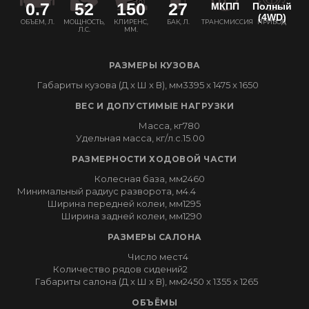
0.7
52
150
27
МКПП
Полный
(4WD)
ОБЪЕМ, Л.
МОЩНОСТЬ,
КЛИРЕНС,
БАК, Л.
ТРАНСМИССИЯ
ПРИВОД
Л.С.
ММ.
РАЗМЕРЫ КУЗОВА
Габариты кузова (Д x Ш x В), мм
3395 x 1475 x 1650
ВЕС И ДОПУСТИМЫЕ НАГРУЗКИ
Масса, кг
780
Удельная масса, кг/л.с.
15.00
РАЗМЕРНОСТИ ХОДОВОЙ ЧАСТИ
Колесная база, мм
2460
Минимальный радиус разворота, м
4.4
Ширина передней колеи, мм
1295
Ширина задней колеи, мм
1290
РАЗМЕРЫ САЛОНА
Число мест
4
Количество рядов сидений
2
Габариты салона (Д x Ш x В), мм
2450 x 1355 x 1265
ОБЪЁМЫ