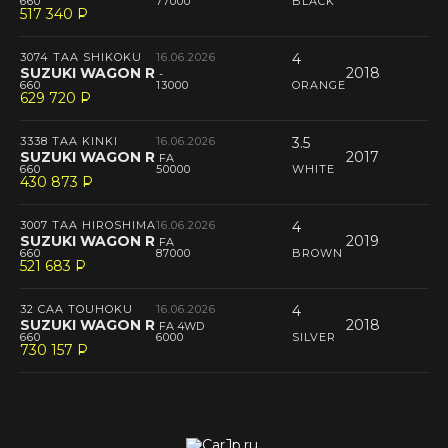
660
77000
BLACK
517 340
P
--
3074 TAA SHIKOKU
16.06.2026
4
SUZUKI WAGON R
2018
-
660
13000
ORANGE
629 720
P
--
3338 TAA KINKI
16.06.2026
3.5
SUZUKI WAGON R
2017
FA
660
50000
WHITE
430 873
P
--
3007 TAA HIROSHIMA
16.06.2026
4
SUZUKI WAGON R
2019
FA
660
87000
BROWN
521 683
P
--
32 CAA TOUHOKU
16.06.2026
4
SUZUKI WAGON R
2018
FA 4WD
660
6000
SILVER
730 157
P
--