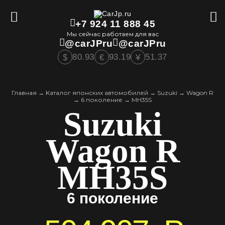
+7 924 11 888 45
Мы сейчас работаем для вас
@carJPru
@carJPru
80.93
93.19
51.37
$
€
¥
Главная
→
Kаталог японских автомобилей
→
Suzuki
→
Wagon R
→
6 поколение
→
MH35S
Suzuki
Wagon R
MH35S
6 поколение