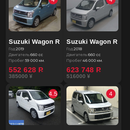
Suzuki Wagon R
Suzuki Wagon R
Год:
2019
Год:
2018
Двигатель:
660 сс
Двигатель:
660 сс
Пробег:
59 000 км.
Пробег:
46 000 км.
552 628
P
623 748
P
385000 ¥
516000 ¥
4.5
4