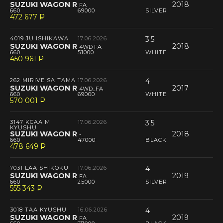
SUZUKI WAGON R
2018
FA
660
69000
SILVER
472 677
P
--
4019 JU ISHIKAWA
17.06.2026
3.5
SUZUKI WAGON R
2018
4WD FA
660
51000
WHITE
450 961
P
--
262 MIRIVE SAITAMA
17.06.2026
4
SUZUKI WAGON R
2017
4WD_FA
660
69000
WHITE
570 001
P
--
3147 KCAA M
17.06.2026
3.5
KYUSHU
SUZUKI WAGON R
2018
-
660
47000
BLACK
478 649
P
--
7031 LAA SHIKOKU
17.06.2026
4
SUZUKI WAGON R
2019
FA
660
25000
SILVER
555 343
P
--
3018 TAA KYUSHU
16.06.2026
4
SUZUKI WAGON R
2019
FA