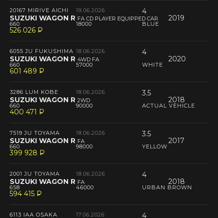
20167 MIRIVE AICHI
19.06.2026
4
SUZUKI WAGON R
2019
FA CD PLAYER EQUIPPED CAR
660
18000
BLUE
526 026
P
--
6055 JU FUKUSHIMA
18.06.2026
4
SUZUKI WAGON R
2020
4WD FA
660
57000
WHITE
601 489
P
--
3286 LUM KOBE
18.06.2026
3.5
SUZUKI WAGON R
2018
2WD
660
90000
ACTUAL VEHICLE
400 471
P
--
7519 JU TOYAMA
18.06.2026
3.5
SUZUKI WAGON R
2017
FA
660
98000
YELLOW
399 928
P
--
2001 JU TOYAMA
18.06.2026
4
SUZUKI WAGON R
2018
FA
658
46000
URBAN BROWN
594 415
P
--
6113 IAA OSAKA
17.06.2026
4