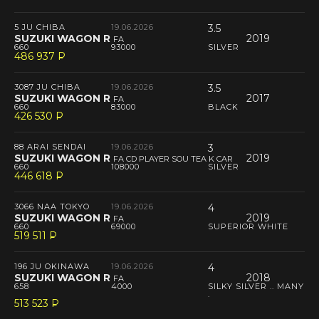
5 JU CHIBA
19.06.2026
3.5
SUZUKI WAGON R
2019
FA
660
93000
SILVER
486 937
P
--
3087 JU CHIBA
19.06.2026
3.5
SUZUKI WAGON R
2017
FA
660
83000
BLACK
426 530
P
--
88 ARAI SENDAI
19.06.2026
3
SUZUKI WAGON R
2019
FA CD PLAYER SOU TEA K CAR
660
108000
SILVER
446 618
P
--
3066 NAA TOKYO
19.06.2026
4
SUZUKI WAGON R
2019
FA
660
69000
SUPERIOR WHITE
519 511
P
--
196 JU OKINAWA
19.06.2026
4
SUZUKI WAGON R
2018
FA
658
4000
SILKY SILVER .. MANY
.
513 523
P
--