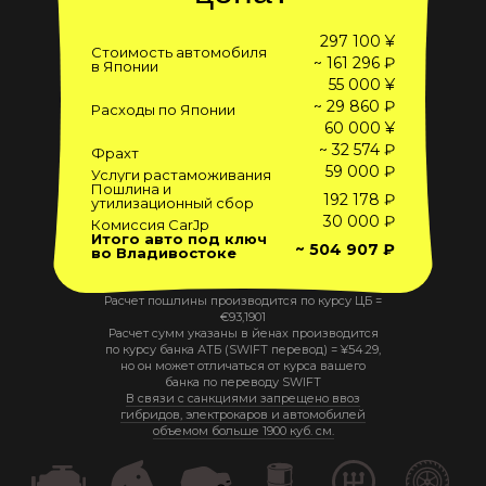
297 100 ¥
Стоимость автомобиля
~ 161 296 ₽
в Японии
55 000 ¥
~ 29 860 ₽
Расходы по Японии
60 000 ¥
~ 32 574 ₽
Фрахт
59 000 ₽
Услуги растаможивания
Пошлина и
192 178 ₽
утилизационный сбор
30 000 ₽
Комиссия CarJp
Итого авто под ключ
~ 504 907 ₽
во Владивостоке
Расчет пошлины производится по курсу ЦБ =
€
93,1901
Расчет сумм указаны в йенах производится
по курсу банка АТБ (SWIFT перевод) =
¥
54.29
,
но он может отличаться от курса вашего
банка по переводу SWIFT
В связи с санкциями запрещено ввоз
гибридов, электрокаров и автомобилей
объемом больше 1900 куб. см.