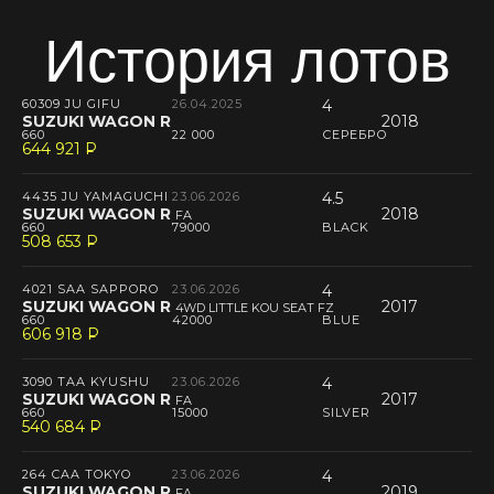
История лотов
60309 JU GIFU
26.04.2025
4
SUZUKI WAGON R
2018
660
22 000
СЕРЕБРО
644 921
P
--
4435 JU YAMAGUCHI
23.06.2026
4.5
SUZUKI WAGON R
2018
FA
660
79000
BLACK
508 653
P
--
4021 SAA SAPPORO
23.06.2026
4
SUZUKI WAGON R
2017
4WD LITTLE KOU SEAT FZ
660
42000
BLUE
606 918
P
--
3090 TAA KYUSHU
23.06.2026
4
SUZUKI WAGON R
2017
FA
660
15000
SILVER
540 684
P
--
264 CAA TOKYO
23.06.2026
4
SUZUKI WAGON R
2019
FA