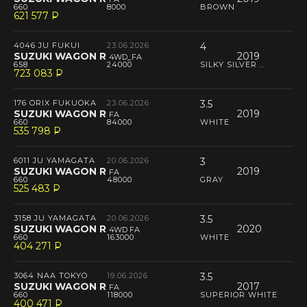
660
8000
BROWN
621 577
P
--
4046 JU FUKUI
23.06.2026
4
SUZUKI WAGON R
2019
4WD_FA
658
24000
SILKY SILVER ..
723 083
P
--
176 ORIX FUKUOKA
23.06.2026
3.5
SUZUKI WAGON R
2019
FA
660
84000
WHITE
535 798
P
--
6011 JU YAMAGATA
20.06.2026
3
SUZUKI WAGON R
2019
FA
660
48000
GRAY
525 483
P
--
3158 JU YAMAGATA
20.06.2026
3.5
SUZUKI WAGON R
2020
4WD FA
660
163000
WHITE
404 271
P
--
3064 NAA TOKYO
19.06.2026
3.5
SUZUKI WAGON R
2017
FA
660
118000
SUPERIOR WHITE
400 471
P
--