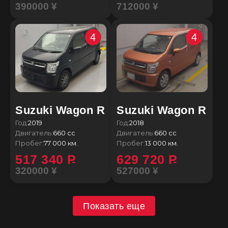
390000 ¥
712000 ¥
4
4
Suzuki Wagon R
Suzuki Wagon R
Год:
2019
Год:
2018
Двигатель:
660 сс
Двигатель:
660 сс
Пробег:
77 000 км.
Пробег:
13 000 км.
517 340
P
629 720
P
320000 ¥
527000 ¥
Показать еще