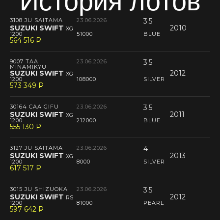
История лотов
3108 JU SAITAMA
23.06.2026
3.5
SUZUKI SWIFT
2010
XG
1200
51000
BLUE
564 516
P
--
9007 TAA
23.06.2026
3.5
MINAMIKYU
SUZUKI SWIFT
2012
XG
1200
108000
SILVER
573 349
P
--
30164 CAA GIFU
23.06.2026
3.5
SUZUKI SWIFT
2011
XG
1200
212000
BLUE
555 130
P
--
3127 JU SAITAMA
23.06.2026
4
SUZUKI SWIFT
2013
XG
1200
8000
SILVER
617 517
P
--
3015 JU SHIZUOKA
23.06.2026
3.5
SUZUKI SWIFT
2012
RS
1200
81000
PEARL
597 642
P
--