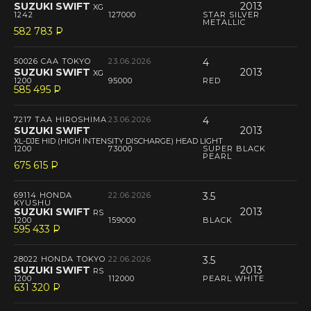
SUZUKI SWIFT
2013
XG
1242
127000
STAR SILVER
METALLIC
582 783
P
--
50026 CAA TOKYO
23.06.2026
4
SUZUKI SWIFT
2013
XG
1200
95000
RED
585 495
P
--
7217 TAA HIROSHIMA
23.06.2026
4
SUZUKI SWIFT
2013
XL-DJE HID (HIGH INTENSITY DISCHARGE) HEAD LIGHT
1200
73000
SUPER BLACK
PEARL
675 615
P
--
69114 HONDA
22.06.2026
3.5
KYUSHU
SUZUKI SWIFT
2013
RS
1200
159000
BLACK
595 433
P
--
28022 HONDA TOKYO
22.06.2026
3.5
SUZUKI SWIFT
2013
RS
1200
112000
PEARL WHITE
631 320
P
--