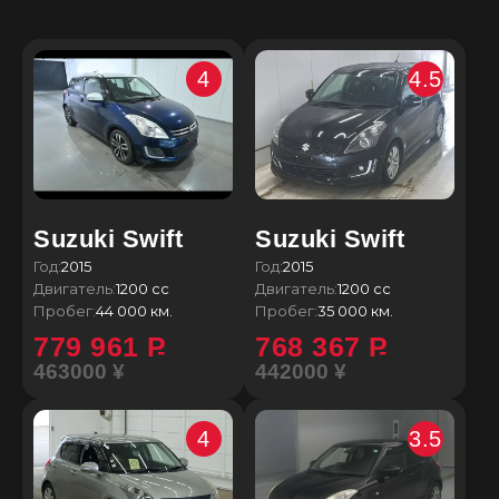
4
4.5
Suzuki Swift
Suzuki Swift
Год:
2015
Год:
2015
Двигатель:
1200 сс
Двигатель:
1200 сс
Пробег:
44 000 км.
Пробег:
35 000 км.
779 961
P
768 367
P
463000 ¥
442000 ¥
4
3.5