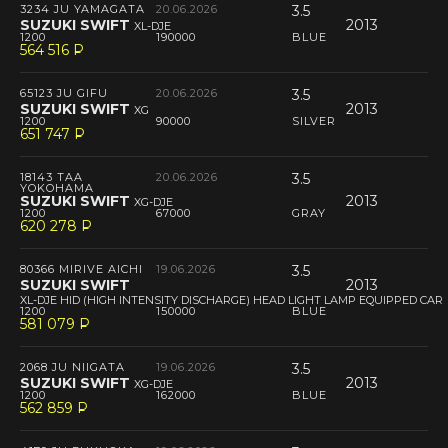
3234 JU YAMAGATA
20.06.2026
3.5
SUZUKI SWIFT
2013
XL-DJE
1200
190000
BLUE
564 516
P
--
65123 JU GIFU
20.06.2026
3.5
SUZUKI SWIFT
2013
XG
1200
90000
SILVER
651 747
P
--
18143 TAA
20.06.2026
3.5
YOKOHAMA
SUZUKI SWIFT
2013
XG-DJE
1200
67000
GRAY
620 278
P
--
80366 MIRIVE AICHI
19.06.2026
3.5
SUZUKI SWIFT
2013
XL-DJE HID (HIGH INTENSITY DISCHARGE) HEAD LIGHT LAMP EQUIPPED CAR
1200
150000
BLUE
581 079
P
--
2068 JU NIIGATA
19.06.2026
3.5
SUZUKI SWIFT
2013
XG-DJE
1200
162000
BLUE
562 859
P
--