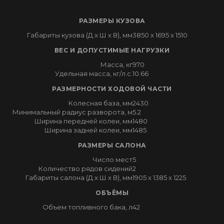
РАЗМЕРЫ КУЗОВА
Габариты кузова (Д x Ш x В), мм
3850 x 1695 x 1510
ВЕС И ДОПУСТИМЫЕ НАГРУЗКИ
Масса, кг
970
Удельная масса, кг/л.с.
10.66
РАЗМЕРНОСТИ ХОДОВОЙ ЧАСТИ
Колесная база, мм
2430
Минимальный радиус разворота, м
5.2
Ширина передней колеи, мм
1480
Ширина задней колеи, мм
1485
РАЗМЕРЫ САЛОНА
Число мест
5
Количество рядов сидений
2
Габариты салона (Д x Ш x В), мм
1905 x 1385 x 1225
ОБЪЁМЫ
Объем топливного бака, л
42