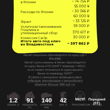
~ 74 754 ₽
в Японии
55 000 ¥
~ 30 366 ₽
Расходы по Японии
60 000 ¥
~ 33 126 ₽
Фрахт
59 000 ₽
Услуги растаможивания
Пошлина и
370 617 ₽
утилизационный сбор
30 000 ₽
Комиссия CarJp
Итого авто под ключ
~ 597 862 ₽
во Владивостоке
Расчет пошлины производится по курсу ЦБ =
€
94,8366
Расчет сумм указаны в йенах производится
по курсу банка АТБ (SWIFT перевод) =
¥
55.21
,
но он может отличаться от курса вашего
банка по переводу SWIFT
В связи с санкциями запрещено ввоз
гибридов, электрокаров и автомобилей
объемом больше 1900 куб. см.
1.2
91
140
42
МКПП
Передний
(FF)
ОБЪЕМ, Л.
МОЩНОСТЬ,
КЛИРЕНС,
БАК, Л.
ТРАНСМИССИЯ
ПРИВОД
Л.С.
ММ.