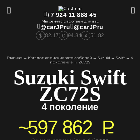
+7 924 11 888 45
Мы сейчас работаем для вас
@carJPru
@carJPru
82.17
94.84
51.82
$
€
¥
Главная
→
Kаталог японских автомобилей
→
Suzuki
→
Swift
→
4
поколение
→
ZC72S
Suzuki Swift
ZC72S
4 поколение
~
597 862
P