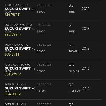
10005 CAA GIFU
23.06.2026
3.5
SUZUKI SWIFT
2012
RS
1200
52000
RED
614 757
P
--
9028 TAA KYUSHU
23.06.2026
3
SUZUKI SWIFT
2013
XL
1200
69000
RED
582 735
P
--
70047 CAA GIFU
23.06.2026
3.5
SUZUKI SWIFT
2013
XL
1200
50000
PEARL
605 371
P
--
10057 CAA TOKYO
23.06.2026
4.5
SUZUKI SWIFT
2013
RS
1200
30000
SILVER
731 377
P
--
8015 JU FUKUI
23.06.2026
3.5
SUZUKI SWIFT
2013
XG
1242
94000
. BLAZE ...
584 991
P
--
8013 JU FUKUI
23.06.2026
3.5