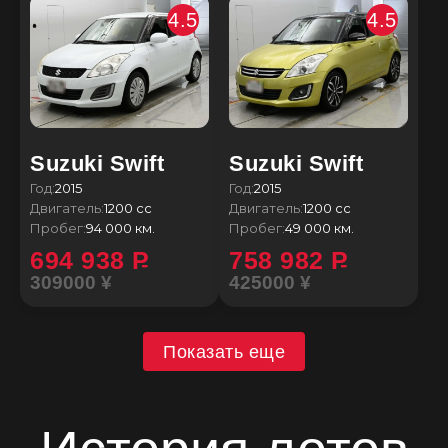
4.5
4.5
Suzuki Swift
Suzuki Swift
Год:
2015
Год:
2015
Двигатель:
1200 сс
Двигатель:
1200 сс
Пробег:
94 000 км.
Пробег:
49 000 км.
694 938
P
758 982
P
309000 ¥
425000 ¥
Показать еще