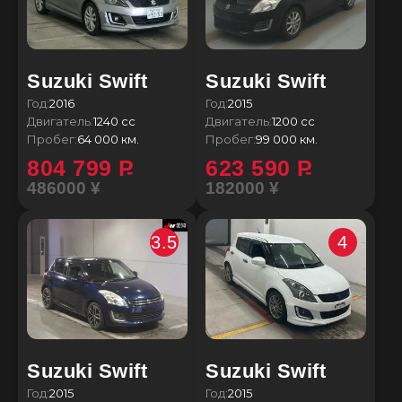
Suzuki Swift
Suzuki Swift
Год:
2016
Год:
2015
Двигатель:
1240 сс
Двигатель:
1200 сс
Пробег:
64 000 км.
Пробег:
99 000 км.
804 799
P
623 590
P
486000 ¥
182000 ¥
3.5
4
Suzuki Swift
Suzuki Swift
Год:
2015
Год:
2015