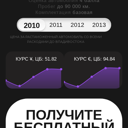
Оценка автомоблия
4 балла
Пробег
до 90 000 км.
Комплектация
базовая
2010
2011
2012
2013
ЦЕНА ЗА РАСТАМОЖЕННЫЙ АВТОМОБИЛЬ СО ВСЕМИ
РАСХОДАМИ ДО ВЛАДИВОСТОКА
КУРС ¥, ЦБ: 51.82
КУРС €, ЦБ: 94.84
ПОЛУЧИТЕ
БЕСПЛАТНЫЙ