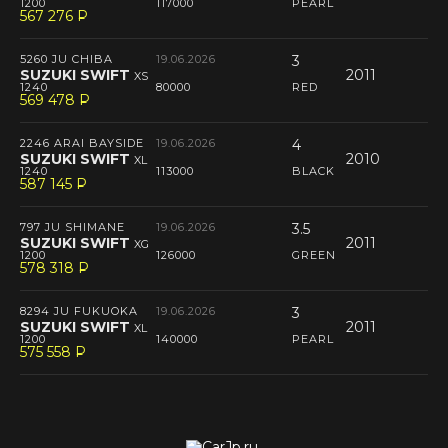
1200
117000
PEARL
567 276
P
--
5260 JU CHIBA
19.06.2026
3
SUZUKI SWIFT
2011
XS
1240
80000
RED
569 478
P
--
2246 ARAI BAYSIDE
19.06.2026
4
SUZUKI SWIFT
2010
XL
1240
113000
BLACK
587 145
P
--
797 JU SHIMANE
19.06.2026
3.5
SUZUKI SWIFT
2011
XG
1200
126000
GREEN
578 318
P
--
8294 JU FUKUOKA
19.06.2026
3
SUZUKI SWIFT
2011
XL
1200
140000
PEARL
575 558
P
--