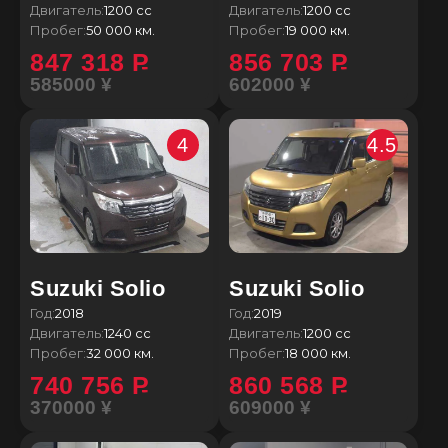
Двигатель:
1200 сс
Двигатель:
1200 сс
Пробег:
50 000 км.
Пробег:
19 000 км.
847 318
P
856 703
P
585000 ¥
602000 ¥
4
4.5
Suzuki Solio
Suzuki Solio
Год:
2018
Год:
2019
Двигатель:
1240 сс
Двигатель:
1200 сс
Пробег:
32 000 км.
Пробег:
18 000 км.
740 756
P
860 568
P
370000 ¥
609000 ¥