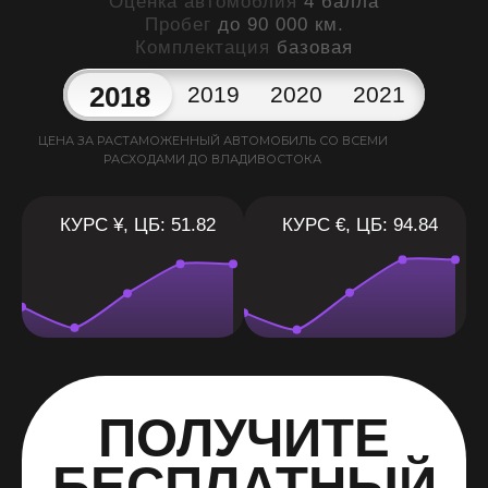
Оценка автомоблия
4 балла
Пробег
до 90 000 км.
Комплектация
базовая
2018
2019
2020
2021
ЦЕНА ЗА РАСТАМОЖЕННЫЙ АВТОМОБИЛЬ СО ВСЕМИ
РАСХОДАМИ ДО ВЛАДИВОСТОКА
КУРС ¥, ЦБ: 51.82
КУРС €, ЦБ: 94.84
ПОЛУЧИТЕ
БЕСПЛАТНЫЙ