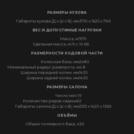
РАЗМЕРЫ КУЗОВА
Габариты кузова (Д x Ш x В), мм
3710 x 1625 x 1745
ВЕС И ДОПУСТИМЫЕ НАГРУЗКИ
Масса, кг
970
Удельная масса, кг/л.с.
10.66
РАЗМЕРНОСТИ ХОДОВОЙ ЧАСТИ
Колесная база, мм
2480
Минимальный радиус разворота, м
4.8
Ширина передней колеи, мм
1435
Ширина задней колеи, мм
1430
РАЗМЕРЫ САЛОНА
Число мест
5
Количество рядов сидений
2
Габариты салона (Д x Ш x В), мм
2515 x 1420 x 1360
ОБЪЁМЫ
Объем топливного бака, л
30