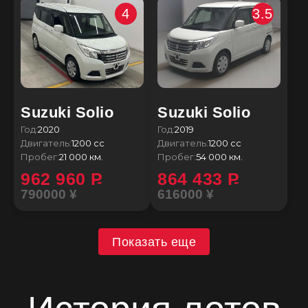
4
3.5
Suzuki Solio
Suzuki Solio
Год:
2020
Год:
2019
Двигатель:
1200 сс
Двигатель:
1200 сс
Пробег:
21 000 км.
Пробег:
54 000 км.
962 960
P
864 433
P
790000 ¥
616000 ¥
Показать еще