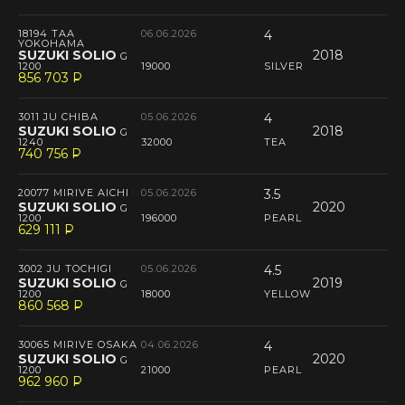
18194 TAA
06.06.2026
4
YOKOHAMA
SUZUKI SOLIO
2018
G
1200
19000
SILVER
856 703
P
--
3011 JU CHIBA
05.06.2026
4
SUZUKI SOLIO
2018
G
1240
32000
TEA
740 756
P
--
20077 MIRIVE AICHI
05.06.2026
3.5
SUZUKI SOLIO
2020
G
1200
196000
PEARL
629 111
P
--
3002 JU TOCHIGI
05.06.2026
4.5
SUZUKI SOLIO
2019
G
1200
18000
YELLOW
860 568
P
--
30065 MIRIVE OSAKA
04.06.2026
4
SUZUKI SOLIO
2020
G
1200
21000
PEARL
962 960
P
--