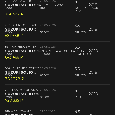
291 TAA KYUSHU
26.05.2026
4
SUZUKI SOLIO
2019
G SAFETY - SUPPORT
1200
81000
SUPER BLACK
PEARL
786 587
P
--
2035 CAA TOUHOKU
26.05.2026
3.5
SUZUKI SOLIO
2019
G
1200
57000
SILVER
681 688
P
--
83 TAA HIROSHIMA
26.05.2026
3.5
SUZUKI SOLIO
2020
G SUZUKI SEFSAPOSOU TEA K CAR
1200
116000
LIGHT BLUE
643 466
P
--
10448 HONDA TOKYO
25.05.2026
3.5
SUZUKI SOLIO
2019
G
1200
63000
SILVER
784 378
P
--
205 TAA YOKOHAMA
23.05.2026
4
SUZUKI SOLIO
2020
GX2
1200
96000
BLACK
720 335
P
--
819 ARAI OYAMA
21.05.2026
4.5