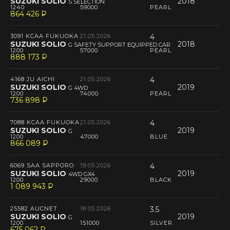
SUZUKI SOLIO
2018
S SELECTION
1240
59000
PEARL
864 426
P
--
3091 KCAA FUKUOKA
21.05.2026
4
SUZUKI SOLIO
2018
G SAFETY SUPPORT EQUIPPED CAR
1200
57000
PEARL
888 173
P
--
4168 JU AICHI
21.05.2026
4
SUZUKI SOLIO
2019
G 4WD
1200
74000
PEARL
736 898
P
--
7088 KCAA FUKUOKA
21.05.2026
4
SUZUKI SOLIO
2019
G
1200
47000
BLUE
866 089
P
--
6069 SAA SAPPORO
19.05.2026
4
SUZUKI SOLIO
2019
4WD GX4
1200
29000
BLACK
1 089 943
P
--
25582 AUCNET
18.05.2026
3.5
SUZUKI SOLIO
2019
G
1200
151000
SILVER
675 062
P