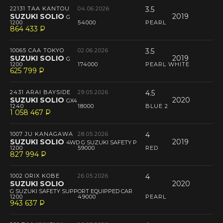
22131 TAA KANTOU
04.06.2026
3.5
SUZUKI SOLIO
2019
G
1200
54000
PEARL
864 433
P
--
10065 CAA TOKYO
02.06.2026
3.5
SUZUKI SOLIO
2019
G
1200
174000
PEARL WHITE
625 799
P
--
2431 ARAI BAYSIDE
29.05.2026
4.5
SUZUKI SOLIO
2020
GX4
1240
18000
BLUE 2
1 058 467
P
--
1007 JU KANAGAWA
28.05.2026
4
SUZUKI SOLIO
2019
4WD G SUZUKI SAFETY P
1200
59000
RED
827 994
P
--
1002 ORIX KOBE
26.05.2026
4
SUZUKI SOLIO
2020
G SUZUKI SAFETY SUPPORT EQUIPPED CAR
1200
49000
PEARL
943 637
P
--