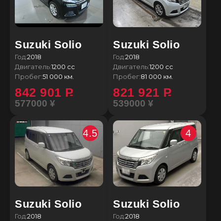
Suzuki Solio
Suzuki Solio
Год:
2018
Год:
2018
Двигатель:
1200 сс
Двигатель:
1200 сс
Пробег:
51 000 км.
Пробег:
81 000 км.
842 901
P
821 921
P
577000 ¥
539000 ¥
4.5
4
Suzuki Solio
Suzuki Solio
Год:
2018
Год:
2018