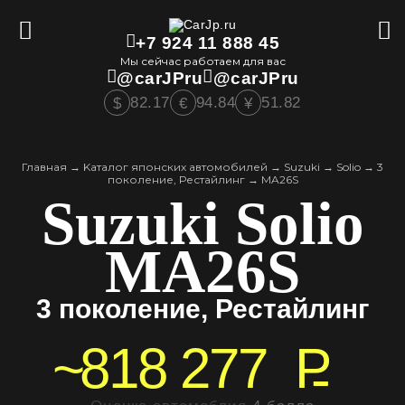
+7 924 11 888 45
Мы сейчас работаем для вас
@carJPru
@carJPru
82.17
94.84
51.82
$
€
¥
Главная
→
Kаталог японских автомобилей
→
Suzuki
→
Solio
→
3
поколение, Рестайлинг
→
MA26S
Suzuki Solio
MA26S
3 поколение, Рестайлинг
~
818 277
P