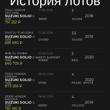
История лотов
70241 MIRIVE
17.06.2026
3
SAITAMA
SUZUKI SOLIO
2018
G
1200
30000
SILVER
751 252
P
--
3145 JU FUKUOKA
12.06.2026
3.5
SUZUKI SOLIO
2019
G
1200
124000
SILVER
695 490
P
--
1636 JU CHIBA
12.06.2026
3
SUZUKI SOLIO
2020
G SAFETY SUPPORT
1200
103000
RED
640 705
P
--
70322 HONDA
08.06.2026
4
KANSAI
SUZUKI SOLIO
2020
G
1200
51000
PEARL WHITE
873 266
P
--
55300 HONDA
08.06.2026
4
NAGOYA
SUZUKI SOLIO
2019
G
1200
66000
YELLOW
761 190
P
--