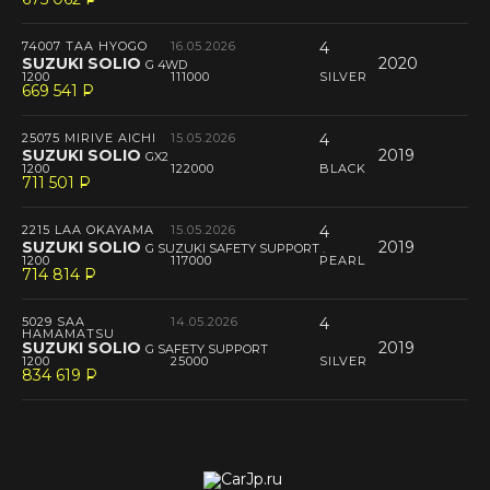
--
74007 TAA HYOGO
16.05.2026
4
SUZUKI SOLIO
2020
G 4WD
1200
111000
SILVER
669 541
P
--
25075 MIRIVE AICHI
15.05.2026
4
SUZUKI SOLIO
2019
GX2
1200
122000
BLACK
711 501
P
--
2215 LAA OKAYAMA
15.05.2026
4
SUZUKI SOLIO
2019
G SUZUKI SAFETY SUPPORT .
1200
117000
PEARL
714 814
P
--
5029 SAA
14.05.2026
4
HAMAMATSU
SUZUKI SOLIO
2019
G SAFETY SUPPORT
1200
25000
SILVER
834 619
P
--