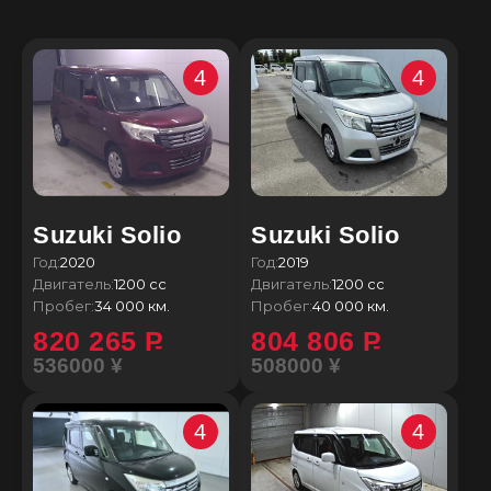
4
4
Suzuki Solio
Suzuki Solio
Год:
2020
Год:
2019
Двигатель:
1200 сс
Двигатель:
1200 сс
Пробег:
34 000 км.
Пробег:
40 000 км.
820 265
P
804 806
P
536000 ¥
508000 ¥
4
4