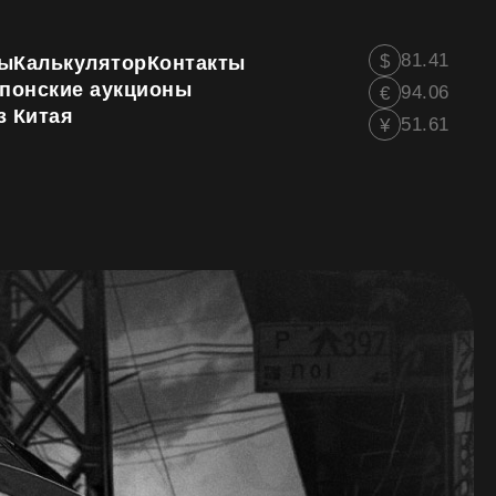
81.41
$
ы
Калькулятор
Контакты
понские аукционы
94.06
€
з Китая
51.61
¥