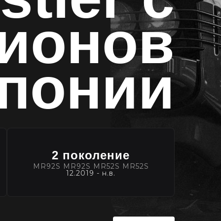
ционов
понии
2 поколение
MR92S MR92S MR52S MR52S
12.2019 - н.в.