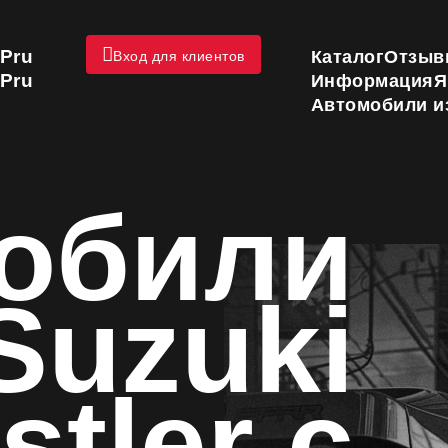
Pru
Каталог
Отзыв
Вход для клиентов
Pru
Информация
Я
Автомобили и
обили
Suzuki
stler с