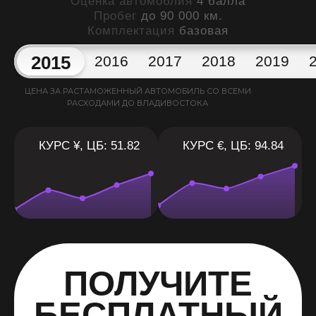
Оценка автомоблия
4 балла
Пробег
до 90 000 км.
Комплектация
базовая
2015
2016
2017
2018
2019
ЦЕНА ЗА РАСТАМОЖЕННЫЙ АВТОМОБИЛЬ СО ВСЕМИ
РАСХОДАМИ ДО ВЛАДИВОСТОКА
КУРС ¥, ЦБ: 51.82
КУРС €, ЦБ: 94.84
ПОЛУЧИТЕ
БЕСПЛАТНЫЙ