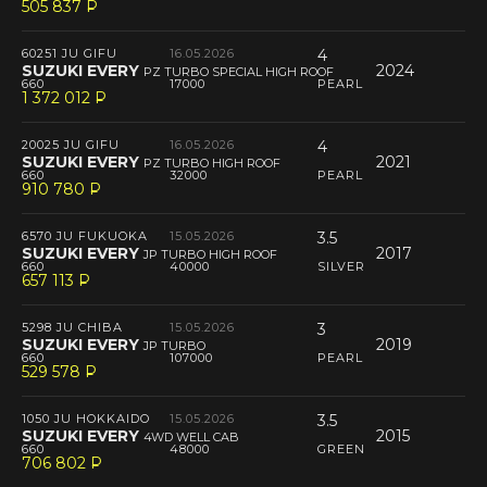
505 837
P
--
60251 JU GIFU
16.05.2026
4
SUZUKI EVERY
2024
PZ TURBO SPECIAL HIGH ROOF
660
17000
PEARL
1 372 012
P
--
20025 JU GIFU
16.05.2026
4
SUZUKI EVERY
2021
PZ TURBO HIGH ROOF
660
32000
PEARL
910 780
P
--
6570 JU FUKUOKA
15.05.2026
3.5
SUZUKI EVERY
2017
JP TURBO HIGH ROOF
660
40000
SILVER
657 113
P
--
5298 JU CHIBA
15.05.2026
3
SUZUKI EVERY
2019
JP TURBO
660
107000
PEARL
529 578
P
--
1050 JU HOKKAIDO
15.05.2026
3.5
SUZUKI EVERY
2015
4WD WELL CAB
660
48000
GREEN
706 802
P
--