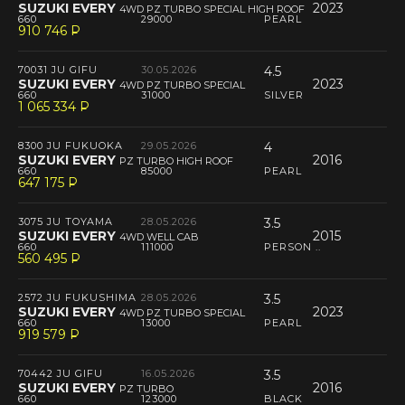
SUZUKI EVERY
2023
4WD PZ TURBO SPECIAL HIGH ROOF
660
29000
PEARL
910 746
P
--
70031 JU GIFU
30.05.2026
4.5
SUZUKI EVERY
2023
4WD PZ TURBO SPECIAL
660
31000
SILVER
1 065 334
P
--
8300 JU FUKUOKA
29.05.2026
4
SUZUKI EVERY
2016
PZ TURBO HIGH ROOF
660
85000
PEARL
647 175
P
--
3075 JU TOYAMA
28.05.2026
3.5
SUZUKI EVERY
2015
4WD WELL CAB
660
111000
PERSON ..
560 495
P
--
2572 JU FUKUSHIMA
28.05.2026
3.5
SUZUKI EVERY
2023
4WD PZ TURBO SPECIAL
660
13000
PEARL
919 579
P
--
70442 JU GIFU
16.05.2026
3.5
SUZUKI EVERY
2016
PZ TURBO
660
123000
BLACK