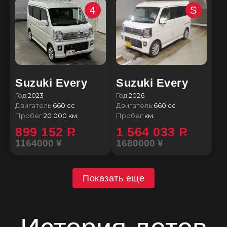
4
S
Suzuki Every
Suzuki Every
Год:
2023
Год:
2026
Двигатель:
660 сс
Двигатель:
660 сс
Пробег:
20 000 км.
Пробег:
км.
899 152
P
1 564 033
P
1164000 ¥
1680000 ¥
Показать еще