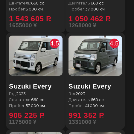
Двигатель:
660 сс
Двигатель:
660 сс
Пробег:
5 000 км.
Пробег:
37 000 км.
1 543 605
P
1 050 462
P
1655000 ¥
1268000 ¥
4.5
4.5
Suzuki Every
Suzuki Every
Год:
2023
Год:
2023
Двигатель:
660 сс
Двигатель:
660 сс
Пробег:
57 000 км.
Пробег:
41 000 км.
905 225
P
991 352
P
1175000 ¥
1331000 ¥