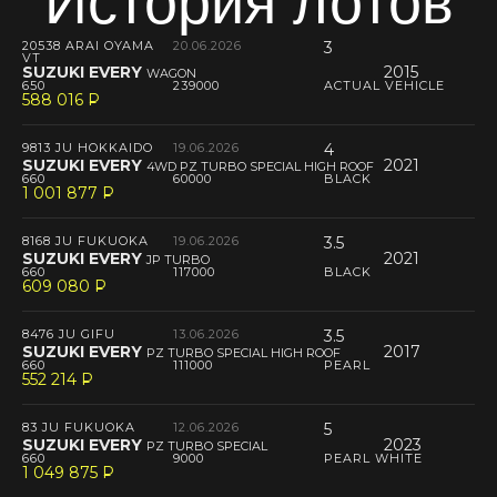
История лотов
20538 ARAI OYAMA
20.06.2026
3
VT
SUZUKI EVERY
2015
WAGON
650
239000
ACTUAL VEHICLE
588 016
P
--
9813 JU HOKKAIDO
19.06.2026
4
SUZUKI EVERY
2021
4WD PZ TURBO SPECIAL HIGH ROOF
660
60000
BLACK
1 001 877
P
--
8168 JU FUKUOKA
19.06.2026
3.5
SUZUKI EVERY
2021
JP TURBO
660
117000
BLACK
609 080
P
--
8476 JU GIFU
13.06.2026
3.5
SUZUKI EVERY
2017
PZ TURBO SPECIAL HIGH ROOF
660
111000
PEARL
552 214
P
--
83 JU FUKUOKA
12.06.2026
5
SUZUKI EVERY
2023
PZ TURBO SPECIAL
660
9000
PEARL WHITE
1 049 875
P
--