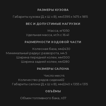
РАЗМЕРЫ КУЗОВА
Габариты кузова (Д x Ш x В), мм
3395 x 1475 x 1815
ВЕС И ДОПУСТИМЫЕ НАГРУЗКИ
Масса, кг
1050
Удельная масса, кг/л.с.
16.41
РАЗМЕРНОСТИ ХОДОВОЙ ЧАСТИ
Колесная база, мм
2430
Минимальный радиус разворота, м
4.5
Ширина передней колеи, мм
1300
Ширина задней колеи, мм
1280
РАЗМЕРЫ САЛОНА
Число мест
4
Количество рядов сидений
2
Габариты салона (Д x Ш x В), мм
2240 x 1355 x 1315
ОБЪЁМЫ
Объем топливного бака, л
37