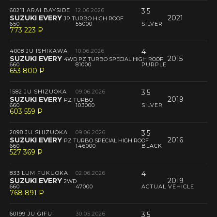
60211 ARAI BAYSIDE
12.06.2026
3.5
SUZUKI EVERY
2021
JP TURBO HIGH ROOF
650
55000
SILVER
773 223
P
--
4008 JU ISHIKAWA
10.06.2026
4
SUZUKI EVERY
2015
4WD PZ TURBO SPECIAL HIGH ROOF
660
81000
PURPLE
653 800
P
--
1582 JU SHIZUOKA
09.06.2026
3.5
SUZUKI EVERY
2019
PZ TURBO
660
103000
SILVER
603 559
P
--
2098 JU SHIZUOKA
09.06.2026
3.5
SUZUKI EVERY
2016
PZ TURBO SPECIAL HIGH ROOF
660
146000
BLACK
527 369
P
--
833 LUM FUKUOKA
02.06.2026
4
SUZUKI EVERY
2019
2WD
660
47000
ACTUAL VEHICLE
768 891
P
--
60199 JU GIFU
30.05.2026
3.5