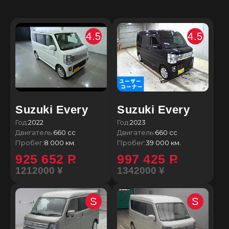
4.5
4.5
Suzuki Every
Suzuki Every
Год:
2022
Год:
2023
Двигатель:
660 сс
Двигатель:
660 сс
Пробег:
8 000 км.
Пробег:
39 000 км.
925 652
P
997 425
P
1212000 ¥
1342000 ¥
S
S