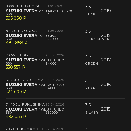
8090 JU FUKUOKA
01.05.2026
3.5
SUZUKI EVERY
2019
PZ TURBO HIGH ROOF
660
121000
PEARL
595 830
P
--
44 JU FUKUOKA
01.05.2026
3.5
SUZUKI EVERY
2015
PZ TURBO
660
222000
SILKY SILVER
484 858
P
--
70179 JU GIFU
25.04.2026
3.5
SUZUKI EVERY
2017
4WD JP TURBO
660
94000
GREEN
550 557
P
--
6212 JU FUKUSHIMA
23.04.2026
3
SUZUKI EVERY
2016
4WD WELL CAB
660
84000
PEARL
524 609
P
--
7440 JU FUKUSHIMA
23.04.2026
3.5
SUZUKI EVERY
2015
4WD JP TURBO
660
267000
SILVER
492 035
P
--
2039 JU KUMAMOTO
22.04.2026
4