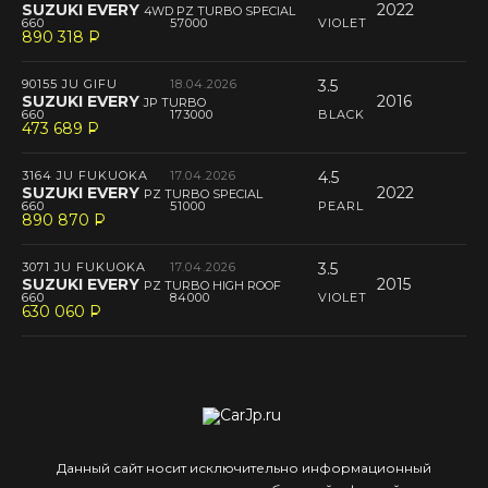
SUZUKI EVERY
2022
4WD PZ TURBO SPECIAL
660
57000
VIOLET
890 318
P
--
90155 JU GIFU
18.04.2026
3.5
SUZUKI EVERY
2016
JP TURBO
660
173000
BLACK
473 689
P
--
3164 JU FUKUOKA
17.04.2026
4.5
SUZUKI EVERY
2022
PZ TURBO SPECIAL
660
51000
PEARL
890 870
P
--
3071 JU FUKUOKA
17.04.2026
3.5
SUZUKI EVERY
2015
PZ TURBO HIGH ROOF
660
84000
VIOLET
630 060
P
--
Данный сайт носит исключительно информационный