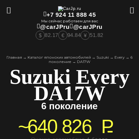
+7 924 11 888 45
Мы сейчас работаем для вас
@carJPru
@carJPru
82.17
94.84
51.82
$
€
¥
Главная
→
Kаталог японских автомобилей
→
Suzuki
→
Every
→
6
поколение
→
DA17W
Suzuki Every
DA17W
6 поколение
~
640 826
P