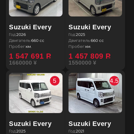
Suzuki Every
Suzuki Every
Год:
2026
Год:
2025
Двигатель:
660 сс
Двигатель:
660 сс
Пробег:
км.
Пробег:
км.
1 547 691
P
1 457 809
P
1660000 ¥
1550000 ¥
5
4.5
Suzuki Every
Suzuki Every
Год:
2025
Год:
2021