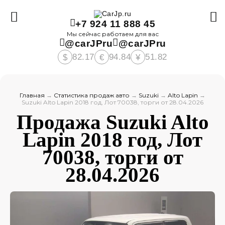
+7 924 11 888 45
Мы сейчас работаем для вас
@carJPru
@carJPru
82.17
94.84
51.82
$
€
¥
Главная
→
Статистика продаж авто
→
Suzuki
→
Alto Lapin
→
Suzuki Alto Lapin 2018 год, Лот 70038, торги от 28.04.2026
Продажа Suzuki Alto
Lapin 2018 год, Лот
70038, торги от
28.04.2026