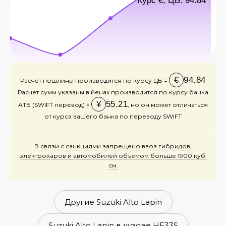
Курс €, ЦБ: 94.84
€
94.84
Расчет пошлины производится по курсу ЦБ =
Расчет сумм указаны в йенах производится по курсу банка
¥
55.21
АТБ (SWIFT перевод) =
, но он может отличаться
от курса вашего банка по переводу SWIFT
В связи с санкциями запрещено ввоз гибридов,
электрокаров и автомобилей объемом больше 1900 куб.
см.
Другие Suzuki Alto Lapin
Suzuki Alto Lapin в кузове HE33S