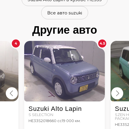
Все авто suzuki
Другие авто
4
4.5
Suzuki Alto Lapin
Suzu
S SELECTION
SZEN 
PACKA
HE33S
2018
660 сс
19 000 км.
HE33S