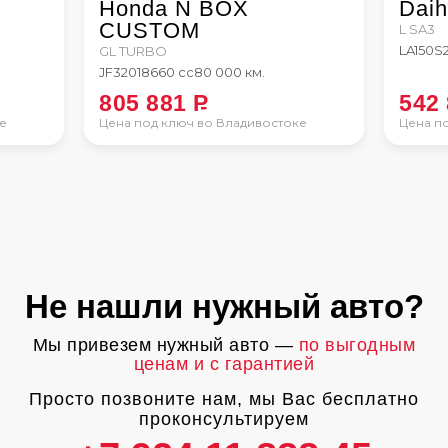
Honda N BOX
Daih
CUSTOM
L SA3
LA150S
GL TURBO
JF3
2018
660 сс
80 000 км.
805 881
P
542
е
Цена под ключ во Владивостоке
Цена п
Не нашли нужный авто?
Мы привезем нужный авто —
по выгодным
ценам и с гарантией
Просто позвоните нам, мы Вас бесплатно
проконсультируем