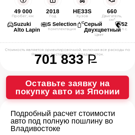
49 000
2018
HE33S
660
Пробег, км:
Год
Кузов
Двигатель,
см³
Suzuki
S Selection
Серый
52
Комплектация
л.с.
Alto Lapin
Двухцветный
Цвет
Стоимость является ориентировочной, включая все расходы по
701 833
P
Японии и доставкой в г. Владивосток.
--
Оставьте заявку на
покупку авто из Японии
Подробный расчет стоимости
авто под полную пошлину во
Владивостоке