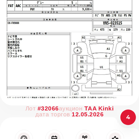
Лот
#32066
аукцион
TAA Kinki
дата торгов
12.05.2026
4