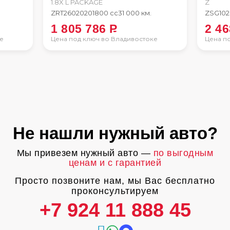
1.8X L PACKAGE
Z
ZRT260
2020
1800 сс
31 000 км.
ZSG10
2
1 805 786
P
2 4
е
Цена под ключ во Владивостоке
Цена п
Не нашли нужный авто?
Мы привезем нужный авто —
по выгодным
ценам и с гарантией
Просто позвоните нам, мы Вас бесплатно
проконсультируем
+7 924 11 888 45