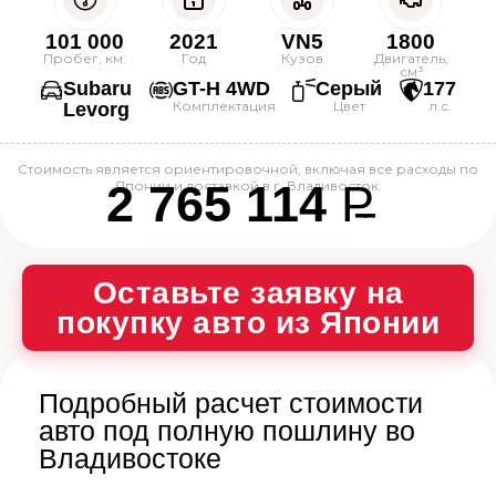
101 000
2021
VN5
1800
Пробег, км:
Год
Кузов
Двигатель,
см³
Subaru
GT-H 4WD
Серый
177
Комплектация
Цвет
л.с.
Levorg
Стоимость является ориентировочной, включая все расходы по
2 765 114
P
Японии и доставкой в г. Владивосток.
--
Оставьте заявку на
покупку авто из Японии
Подробный расчет стоимости
авто под полную пошлину во
Владивостоке