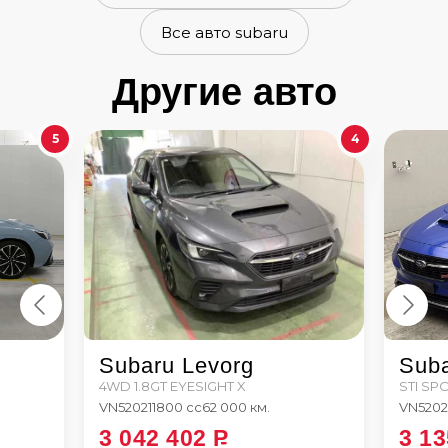
Все авто subaru
Другие авто
5
4
Subaru Levorg
Suba
4WD 1.8GT EYESIGHT X
STI SP
VN5
2021
1800 сс
62 000 км.
VN5
202
3 042 402
P
3 1