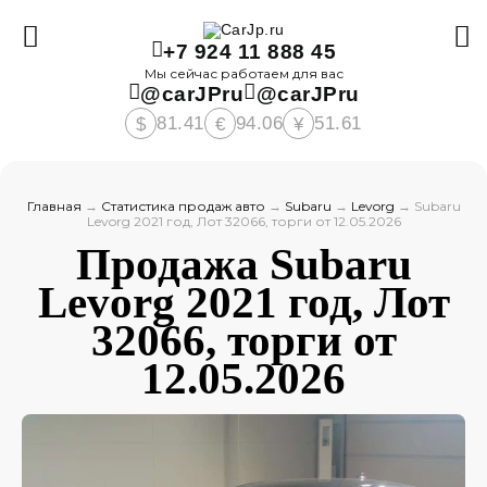
+7 924 11 888 45
Мы сейчас работаем для вас
@carJPru
@carJPru
81.41
94.06
51.61
$
€
¥
Главная
→
Статистика продаж авто
→
Subaru
→
Levorg
→
Subaru
Levorg 2021 год, Лот 32066, торги от 12.05.2026
Продажа Subaru
Levorg 2021 год, Лот
32066, торги от
12.05.2026