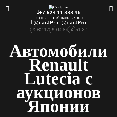
+7 924 11 888 45
Мы сейчас работаем для вас
@carJPru
@carJPru
82.17
94.84
51.82
$
€
¥
Автомобили
Renault
Lutecia с
аукционов
Японии