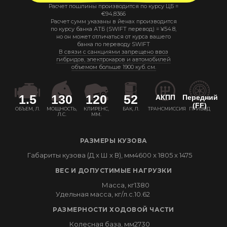
Расчет пошлины производится по курсу ЦБ =
€
94,8366
Расчет сумм указаны в йенах производится
по курсу банка АТБ (SWIFT перевод) =
¥
54.8
,
но он может отличаться от курса вашего
банка по переводу SWIFT
В связи с санкциями запрещено ввоз
гибридов, электрокаров и автомобилей
объемом больше 1900 куб. см.
1.5
130
120
52
АКПП
Передний
(FF)
ОБЪЕМ, Л.
МОЩНОСТЬ,
КЛИРЕНС,
БАК, Л.
ТРАНСМИССИЯ
ПРИВОД
Л.С.
ММ.
РАЗМЕРЫ КУЗОВА
Габариты кузова (Д x Ш x В), мм
4600 x 1805 x 1475
ВЕС И ДОПУСТИМЫЕ НАГРУЗКИ
Масса, кг
1380
Удельная масса, кг/л.с.
10.62
РАЗМЕРНОСТИ ХОДОВОЙ ЧАСТИ
Колесная база, мм
2730