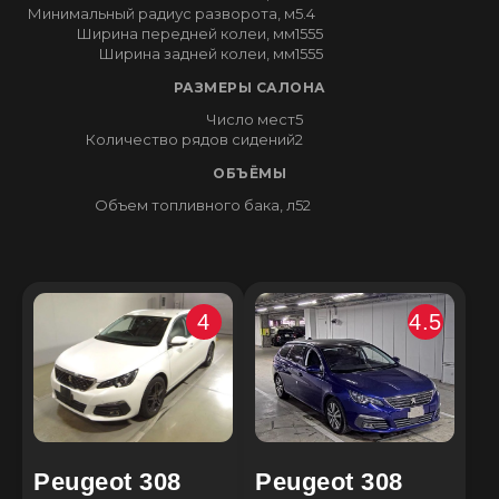
Минимальный радиус разворота, м
5.4
Ширина передней колеи, мм
1555
Ширина задней колеи, мм
1555
РАЗМЕРЫ САЛОНА
Число мест
5
Количество рядов сидений
2
ОБЪЁМЫ
Объем топливного бака, л
52
4
4.5
Peugeot 308
Peugeot 308