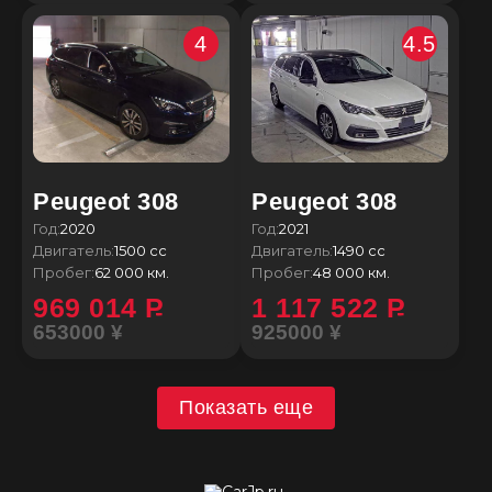
4
4.5
Peugeot 308
Peugeot 308
Год:
2020
Год:
2021
Двигатель:
1500 сс
Двигатель:
1490 сс
Пробег:
62 000 км.
Пробег:
48 000 км.
969 014
P
1 117 522
P
653000 ¥
925000 ¥
Показать еще