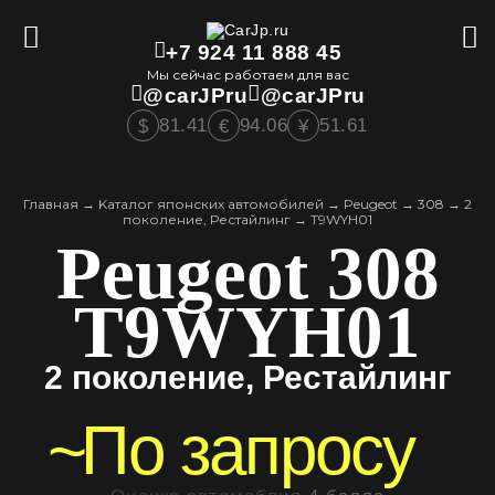
+7 924 11 888 45
Мы сейчас работаем для вас
@carJPru
@carJPru
81.41
94.06
51.61
$
€
¥
Главная
→
Kаталог японских автомобилей
→
Peugeot
→
308
→
2
поколение, Рестайлинг
→
T9WYH01
Peugeot 308
T9WYH01
2 поколение, Рестайлинг
~
По запросу