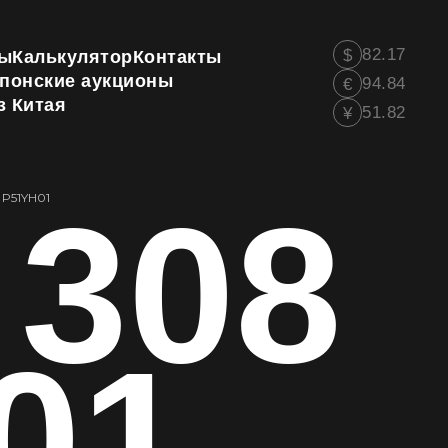
82.17
$
ы
Калькулятор
Контакты
понские аукционы
94.84
€
з Китая
51.82
¥
 308
→
P51YH01
01