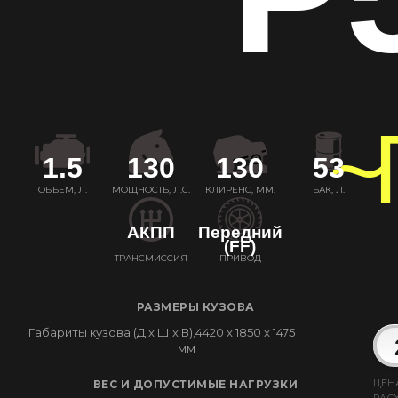
~
1.5
130
130
53
ОБЪЕМ, Л.
МОЩНОСТЬ, Л.С.
КЛИРЕНС, ММ.
БАК, Л.
АКПП
Передний
(FF)
ТРАНСМИССИЯ
ПРИВОД
РАЗМЕРЫ КУЗОВА
Габариты кузова (Д x Ш x В),
4420 x 1850 x 1475
мм
ЦЕН
ВЕС И ДОПУСТИМЫЕ НАГРУЗКИ