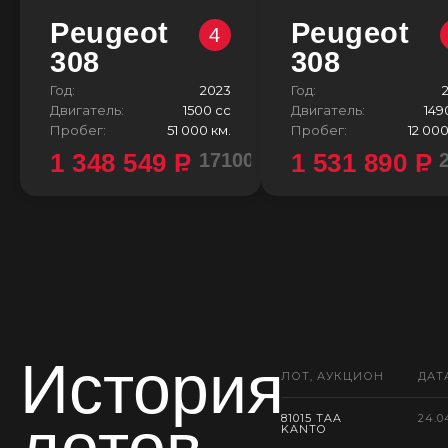
Peugeot
Peugeot
4
308
308
Год:
2023
Год:
Двигатель:
1500 сс
Двигатель:
149
Пробег:
51 000 км.
Пробег:
12 000
1 348 549
P
1 531 890
P
1710000 ¥
История
ЛОТ, АУКЦИОН
ДАТ
лотов
81015 TAA
24.0
KANTO