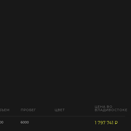
ЦЕНА ВО
БЪЕМ
ПРОБЕГ
ЦВЕТ
ВЛАДИВОСТОКЕ
00
6000
1 797 741
P
--