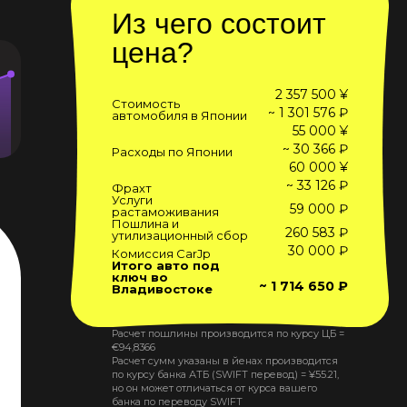
Из чего состоит
цена?
2 357 500 ¥
Стоимость
~ 1 301 576 ₽
автомобиля в Японии
55 000 ¥
~ 30 366 ₽
Расходы по Японии
60 000 ¥
~ 33 126 ₽
Фрахт
Услуги
59 000 ₽
растаможивания
Пошлина и
260 583 ₽
утилизационный сбор
30 000 ₽
Комиссия CarJp
Итого авто под
ключ во
~ 1 714 650 ₽
Владивостоке
Расчет пошлины производится по курсу ЦБ =
€
94,8366
Расчет сумм указаны в йенах производится
по курсу банка АТБ (SWIFT перевод) =
¥
55.21
,
но он может отличаться от курса вашего
банка по переводу SWIFT