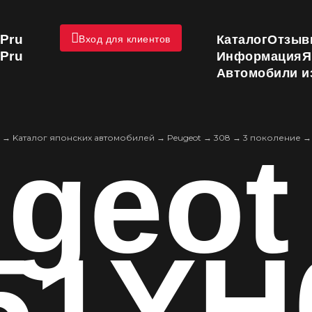
Pru
Каталог
Отзыв
Вход для клиентов
Pru
Информация
Я
Автомобили и
geot
→
Kаталог японских автомобилей
→
Peugeot
→
308
→
3 поколение
51YH