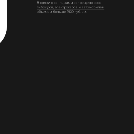
В связи с санкциями запрещено ввоз
гибридов, электрокаров и автомобилей
объемом больше 1900 куб. см.