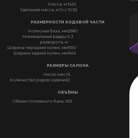
РАС
Масса, кг
1420
Удельная масса, кг/л.с.
10.92
РАЗМЕРНОСТИ ХОДОВОЙ ЧАСТИ
Колесная база, мм
2680
Минимальный радиус
5.3
разворота, м
Ширина передней колеи, мм
1550
Ширина задней колеи, мм
1545
РАЗМЕРЫ САЛОНА
Число мест
5
Количество рядов сидений
2
ОБЪЁМЫ
Объем топливного бака, л
53