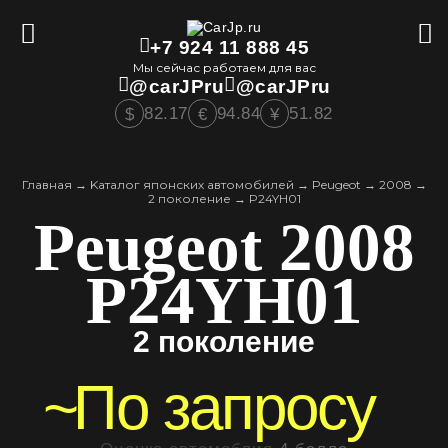
+7 924 11 888 45
Мы сейчас работаем для вас
@carJPru
@carJPru
82.17
94.84
51.82
$
€
¥
Главная
→
Kаталог японских автомобилей
→
Peugeot
→
2008
→
2 поколение
→
P24YH01
Peugeot 2008
P24YH01
2 поколение
~
По запросу