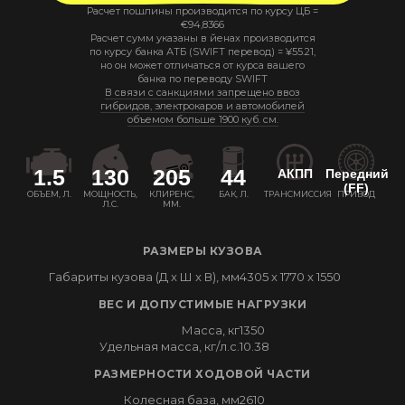
Расчет пошлины производится по курсу ЦБ =
€
94,8366
Расчет сумм указаны в йенах производится
по курсу банка АТБ (SWIFT перевод) =
¥
55.21
,
но он может отличаться от курса вашего
банка по переводу SWIFT
В связи с санкциями запрещено ввоз
гибридов, электрокаров и автомобилей
объемом больше 1900 куб. см.
1.5
130
205
44
АКПП
Передний
(FF)
ОБЪЕМ, Л.
МОЩНОСТЬ,
КЛИРЕНС,
БАК, Л.
ТРАНСМИССИЯ
ПРИВОД
Л.С.
ММ.
РАЗМЕРЫ КУЗОВА
Габариты кузова (Д x Ш x В), мм
4305 x 1770 x 1550
ВЕС И ДОПУСТИМЫЕ НАГРУЗКИ
Масса, кг
1350
Удельная масса, кг/л.с.
10.38
РАЗМЕРНОСТИ ХОДОВОЙ ЧАСТИ
Колесная база, мм
2610