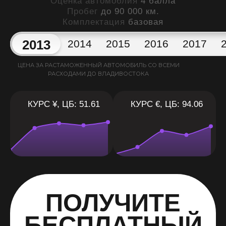
Оценка автомоблия
4 балла
Пробег
до 90 000 км.
Комплектация
базовая
2013
2014
2015
2016
2017
ЦЕНА ЗА РАСТАМОЖЕННЫЙ АВТОМОБИЛЬ СО ВСЕМИ
РАСХОДАМИ ДО ВЛАДИВОСТОКА
КУРС ¥, ЦБ: 51.61
КУРС €, ЦБ: 94.06
ПОЛУЧИТЕ
БЕСПЛАТНЫЙ