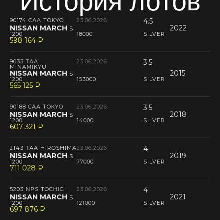
История лотов
90174 CAA TOKYO
23.06.2026
4.5
NISSAN MARCH
2022
S
1200
18000
SILVER
598 164
P
--
9033 TAA
23.06.2026
3.5
MINAMIKYU
NISSAN MARCH
2015
S
1200
153000
SILVER
565 125
P
--
90188 CAA TOKYO
23.06.2026
3.5
NISSAN MARCH
2018
S
1200
14000
SILVER
607 321
P
--
2143 TAA HIROSHIMA
23.06.2026
4
NISSAN MARCH
2019
S
1200
77000
SILVER
711 028
P
--
5203 NPS TOCHIGI
23.06.2026
4
NISSAN MARCH
2021
S
1200
121000
SILVER
697 876
P
--