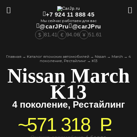
+7 924 11 888 45
Мы сейчас работаем для вас
@carJPru
@carJPru
81.41
94.06
51.61
$
€
¥
Главная
→
Kаталог японских автомобилей
→
Nissan
→
March
→
4
поколение, Рестайлинг
→
K13
Nissan March
K13
4 поколение, Рестайлинг
~
571 318
P