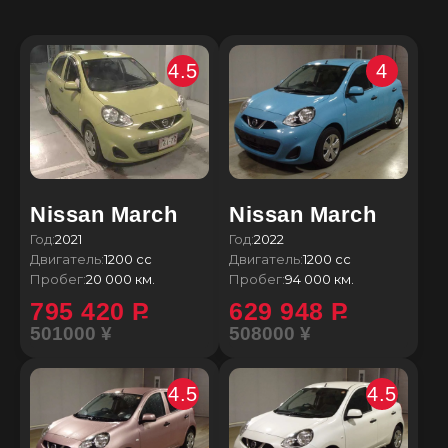
4.5
4
Nissan March
Nissan March
Год:
2021
Год:
2022
Двигатель:
1200 сс
Двигатель:
1200 сс
Пробег:
20 000 км.
Пробег:
94 000 км.
795 420
P
629 948
P
501000 ¥
508000 ¥
4.5
4.5