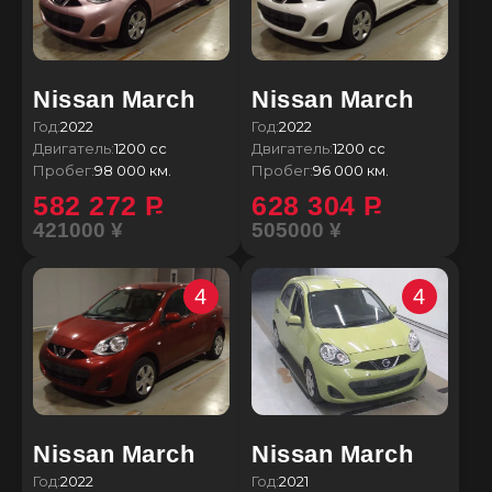
Nissan March
Nissan March
Год:
2022
Год:
2022
Двигатель:
1200 сс
Двигатель:
1200 сс
Пробег:
98 000 км.
Пробег:
96 000 км.
582 272
P
628 304
P
421000 ¥
505000 ¥
4
4
Nissan March
Nissan March
Год:
2022
Год:
2021