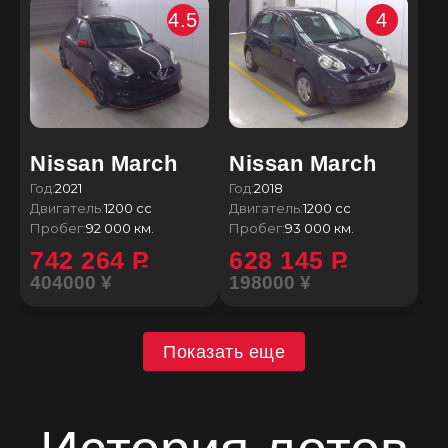
4.5
4
Nissan March
Nissan March
Год:
2021
Год:
2018
Двигатель:
1200 сс
Двигатель:
1200 сс
Пробег:
92 000 км.
Пробег:
93 000 км.
742 264
P
628 145
P
404000 ¥
198000 ¥
Показать еще