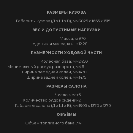
РАЗМЕРЫ КУЗОВА
Габариты кузова (Д x Ш x В), мм
3825 x 1665 x 1515
ВЕС И ДОПУСТИМЫЕ НАГРУЗКИ
Масса, кг
970
Удельная масса, кг/л.с.
12.28
РАЗМЕРНОСТИ ХОДОВОЙ ЧАСТИ
Колесная база, мм
2450
Минимальный радиус разворота, м
4.5
Ширина передней колеи, мм
1470
Ширина задней колеи, мм
1475
РАЗМЕРЫ САЛОНА
Число мест
5
Количество рядов сидений
2
Габариты салона (Д x Ш x В), мм
1905 x 1370 x 1270
ОБЪЁМЫ
Объем топливного бака, л
41