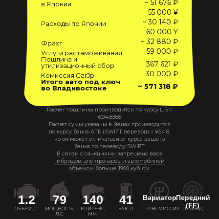
~ 51 676 ₽
в Японии
55 000 ¥
~ 30 140 ₽
Расходы по Японии
60 000 ¥
~ 32 880 ₽
Фрахт
59 000 ₽
Услуги растаможивания
Пошлина и
367 621 ₽
утилизационный сбор
30 000 ₽
Комиссия CarJp
Итого авто под ключ
~ 571 318 ₽
во Владивостоке
Расчет пошлины производится по курсу ЦБ =
€
94,8366
Расчет сумм указаны в йенах производится
по курсу банка АТБ (SWIFT перевод) =
¥
54.8
,
но он может отличаться от курса вашего
банка по переводу SWIFT
В связи с санкциями запрещено ввоз
гибридов, электрокаров и автомобилей
объемом больше 1900 куб. см.
1.2
79
140
41
Вариатор
Передний
(FF)
ОБЪЕМ, Л.
МОЩНОСТЬ,
КЛИРЕНС,
БАК, Л.
ТРАНСМИССИЯ
ПРИВОД
Л.С.
ММ.