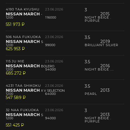
4193 TAA KYUSHU
23.06.2026
3
NISSAN MARCH
2015
-
1200
116000
NIGHT BEIGE .
PURPLE
551 973
P
--
506 NAA FUKUOKA
23.06.2026
3.5
NISSAN MARCH
2019
S
1200
99000
BRILLIANT SILVER
625 953
P
--
115 JU MIE
23.06.2026
3.5
NISSAN MARCH
2016
BOLERO
1200
54000
NIGHT BEIGE ....
685 272
P
--
4231 TAA SHIKOKU
23.06.2026
3.5
NISSAN MARCH
2013
X V SELECTION
1200
64000
PEARL
547 589
P
--
32 NAA FUKUOKA
23.06.2026
3
NISSAN MARCH
2013
S
1200
94000
NIGHT BEIGE .
PURPLE
551 425
P
--