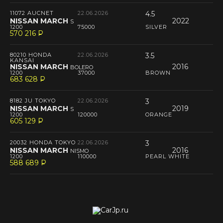
11072 AUCNET
22.06.2026
4.5
NISSAN MARCH
2022
S
1200
75000
SILVER
570 216
P
--
80210 HONDA
22.06.2026
3.5
KANSAI
NISSAN MARCH
2016
BOLERO
1200
37000
BROWN
683 628
P
--
8182 JU TOKYO
22.06.2026
3
NISSAN MARCH
2019
S
1200
120000
ORANGE
605 129
P
--
20032 HONDA TOKYO
22.06.2026
3
NISSAN MARCH
2016
NISMO
1200
110000
PEARL WHITE
588 689
P
--