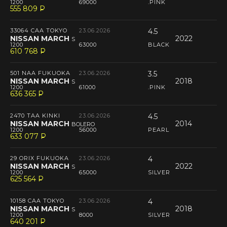
1200
69000
.PINK
555 809
P
--
33064 CAA TOKYO
23.06.2026
4.5
NISSAN MARCH
2022
S
1200
63000
BLACK
610 768
P
--
501 NAA FUKUOKA
23.06.2026
3.5
NISSAN MARCH
2018
S
1200
61000
.PINK
636 365
P
--
2470 TAA KINKI
23.06.2026
4.5
NISSAN MARCH
2014
BOLERO
1200
56000
PEARL
633 077
P
--
29 ORIX FUKUOKA
23.06.2026
4
NISSAN MARCH
2022
S
1200
65000
SILVER
625 564
P
--
10158 CAA TOKYO
23.06.2026
4
NISSAN MARCH
2018
S
1200
8000
SILVER
640 201
P
--