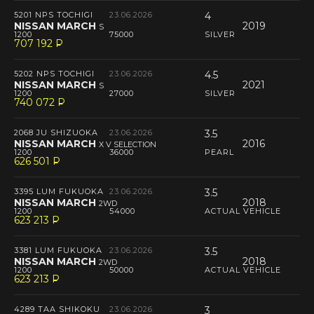
5201 NPS TOCHIGI
23.06.2026
4
NISSAN MARCH
2019
S
1200
75000
SILVER
707 192
P
--
5202 NPS TOCHIGI
23.06.2026
4.5
NISSAN MARCH
2021
S
1200
27000
SILVER
740 072
P
--
2068 JU SHIZUOKA
23.06.2026
3.5
NISSAN MARCH
2016
X V SELECTION
1200
36000
PEARL
626 501
P
--
3395 LUM FUKUOKA
23.06.2026
3.5
NISSAN MARCH
2018
2WD
1200
54000
ACTUAL VEHICLE
623 213
P
--
3381 LUM FUKUOKA
23.06.2026
3.5
NISSAN MARCH
2018
2WD
1200
50000
ACTUAL VEHICLE
623 213
P
--
4289 TAA SHIKOKU
23.06.2026
3