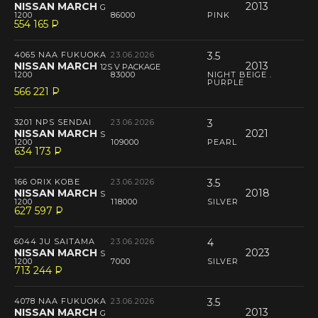
NISSAN MARCH
2013
G
1200
86000
PINK
554 165
P
--
4065 NAA FUKUOKA
23.06.2026
3.5
NISSAN MARCH
2013
12S V PACKAGE
1200
83000
NIGHT BEIGE .
PURPLE
566 221
P
--
3201 NPS SENDAI
23.06.2026
3
NISSAN MARCH
2021
S
1200
109000
PEARL
634 173
P
--
166 ORIX KOBE
23.06.2026
3.5
NISSAN MARCH
2018
S
1200
118000
SILVER
627 597
P
--
6044 JU SAITAMA
23.06.2026
4
NISSAN MARCH
2023
S
1200
7000
SILVER
713 244
P
--
4078 NAA FUKUOKA
23.06.2026
3.5
NISSAN MARCH
2013
G