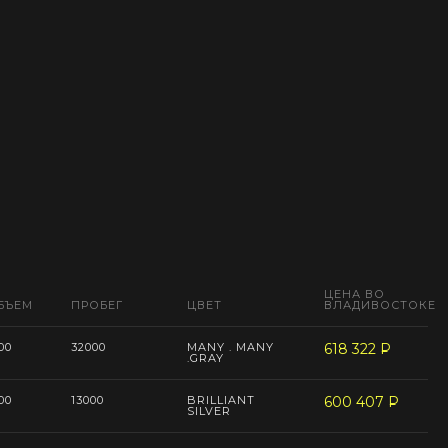
ЦЕНА ВО
БЪЕМ
ПРОБЕГ
ЦВЕТ
ВЛАДИВОСТОКЕ
00
32000
MANY . MANY
618 322
P
--
.GRAY
00
13000
BRILLIANT
600 407
P
--
SILVER