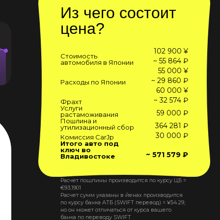
Из чего состоит
цена?
102 900 ¥
Стоимость
~ 55 864 ₽
автомобиля в Японии
55 000 ¥
~ 29 860 ₽
Расходы по Японии
60 000 ¥
~ 32 574 ₽
Фрахт
Услуги
59 000 ₽
растаможивания
Пошлина и
364 281 ₽
утилизационный сбор
30 000 ₽
Комиссия CarJp
Итого авто под
ключ во
~ 571 579 ₽
Владивостоке
Расчет пошлины производится по курсу ЦБ =
€
93,1901
Расчет сумм указаны в йенах производится
по курсу банка АТБ (SWIFT перевод) =
¥
54.29
,
но он может отличаться от курса вашего
банка по переводу SWIFT