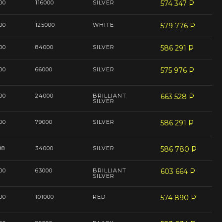
00
116000
SILVER
574 347
P
--
00
125000
WHITE
579 776
P
--
00
84000
SILVER
586 291
P
--
00
66000
SILVER
575 976
P
--
00
24000
BRILLIANT
663 528
P
--
SILVER
00
79000
SILVER
586 291
P
--
98
34000
SILVER
586 780
P
--
00
63000
BRILLIANT
603 664
P
--
SILVER
00
101000
RED
574 890
P
--