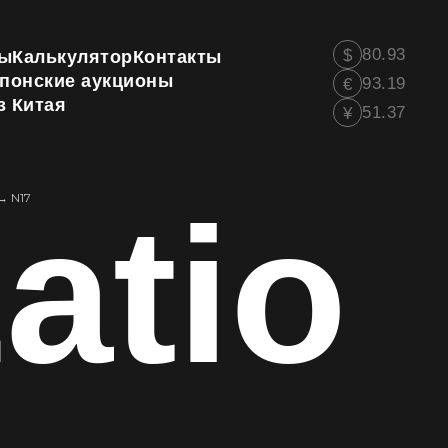
80.93
$
ы
Калькулятор
Контакты
понские аукционы
93.19
€
з Китая
51.37
¥
atio
→
N17