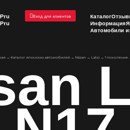
Pru
Каталог
Отзыв
Вход для клиентов
Pru
Информация
Я
Автомобили и
san L
ная
→
Kаталог японских автомобилей
→
Nissan
→
Latio
→
1 поколение
N17