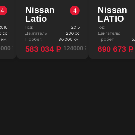
Nissan
Nissan
4
4
Latio
LATIO
2016
Год:
2015
Год:
0 сс
Двигатель:
1200 сс
Двигатель:
 км.
Пробег:
96 000 км.
Пробег:
5
583 034
P
690 673
P
0000 ¥
124000 ¥