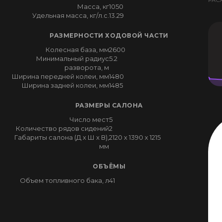
РАС
Масса, кг
1050
Удельная масса, кг/л.с.
13.29
РАЗМЕРНОСТИ ХОДОВОЙ ЧАСТИ
Колесная база, мм
2600
Минимальный радиус
5.2
разворота, м
Ширина передней колеи, мм
1480
Ширина задней колеи, мм
1485
РАЗМЕРЫ САЛОНА
Число мест
5
Количество рядов сидений
2
Габариты салона (Д x Ш x В),
2120 x 1390 x 1215
мм
ОБЪЁМЫ
Объем топливного бака, л
41