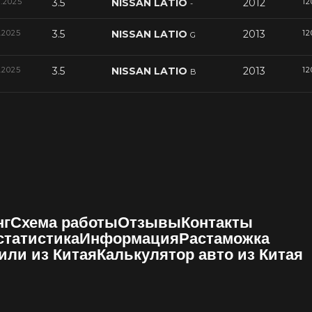
2.2025
3.5
NISSAN LATIO
2012
12
-
.2025
3.5
NISSAN LATIO
2013
12
G
.2025
3.5
NISSAN LATIO
2013
12
B
нг
Схема работы
Отзывы
Контакты
 статистика
Информация
Растаможка
или из Китая
Калькулятор авто из Китая