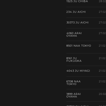
1525 JU CHIBA
28.0
234 JU AICHI
27.0
30373 JU AICHI
27.0
4060 ARAI
27.0
OYAMA
8501 NAA TOKYO
21.02
8161 JU
21.02
FUKUOKA
4043 JU MIYAGI
21.02
6708 NAA
21.02
TOKYO
1899 ARAI
20.0
OYAMA