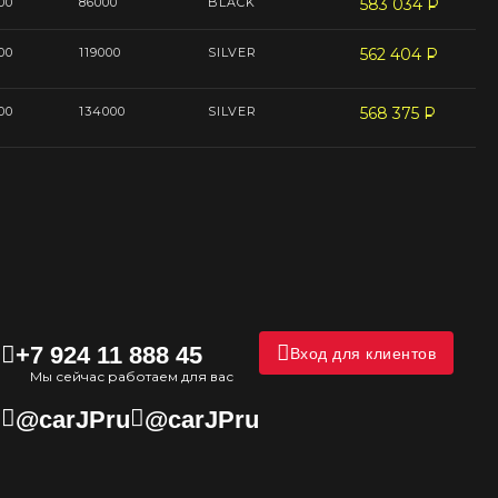
00
86000
BLACK
583 034
P
--
00
119000
SILVER
562 404
P
--
00
134000
SILVER
568 375
P
--
+7 924 11 888 45
Вход для клиентов
Мы сейчас работаем для вас
@carJPru
@carJPru