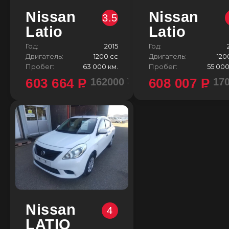
Nissan
Nissan
3.5
Latio
Latio
Год:
2015
Год:
Двигатель:
1200 сс
Двигатель:
120
Пробег:
63 000 км.
Пробег:
55 000
603 664
P
608 007
P
162000 ¥
17
Nissan
4
LATIO