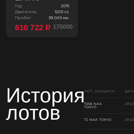
Год:
2015
Двигатель:
1200 сс
Пробег:
59 000 км.
610 722
P
175000 ¥
История
ЛОТ, АУКЦИОН
ДАТ
лотов
7006 NAA
28.0
TOKYO
72 NAA TOKYO
28.0