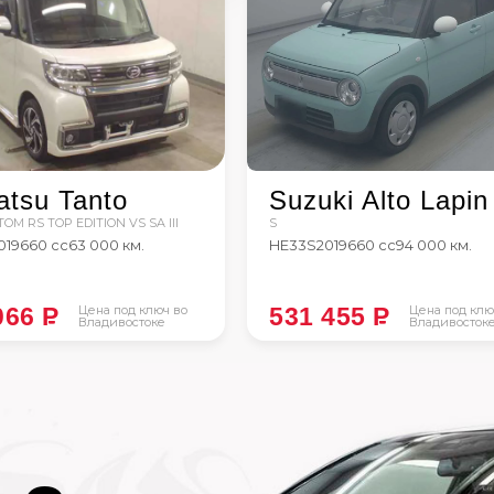
atsu Tanto
Suzuki Alto Lapin
OM RS TOP EDITION VS SA III
S
019
660 сс
63 000 км.
HE33S
2019
660 сс
94 000 км.
066
P
Цена под ключ во
531 455
P
Цена под клю
Владивостоке
Владивосток