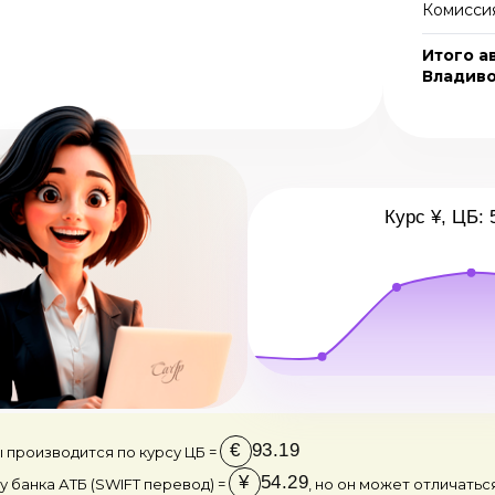
Комиссия
Итого а
Владив
Курс ¥, ЦБ: 
€
93.19
 производится по курсу ЦБ =
¥
54.29
у банка АТБ (SWIFT перевод) =
, но он может отличатьс