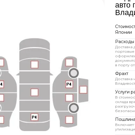
авто 
Влад
Стоимост
Японии
Расходы
Доставка 
портовые
оформлен
документ
в порту от
Фрахт
Доставка 
Владивос
Услуги р
В стоимос
склада вр
разгрузоч
безопасно
Пошлина
Включает
утилизац