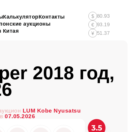
80.93
$
ы
Калькулятор
Контакты
понские аукционы
93.19
€
 Китая
51.37
¥
er 2018 год,
26
аукцион
LUM Kobe Nyusatsu
ов
07.05.2026
3.5