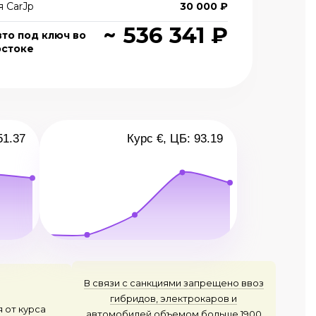
 CarJp
30 000 ₽
~ 536 341 ₽
вто под ключ во
остоке
51.37
Курс €, ЦБ: 93.19
В связи с санкциями запрещено ввоз
гибридов, электрокаров и
я от курса
автомобилей объемом больше 1900