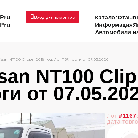
Pru
Каталог
Отзыв
Вход для клиентов
Pru
Информация
Я
Автомобили из
issan NT100 Clipper 2018 год, Лот 1167, торги от 07.05.2026
an NT100 Clipp
ги от 07.05.20
Лот
#1167
дата торг