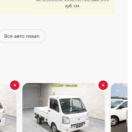
куб. см.
Все авто nissan
4
4