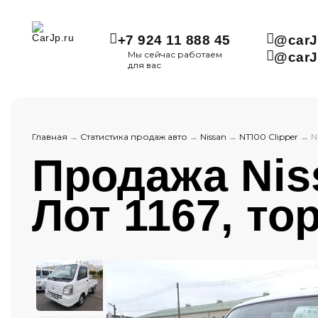
+7 924 11 888 45
@carJ
Мы сейчас работаем
@carJ
для вас
Главная
→
Статистика продаж авто
→
Nissan
→
NT100 Clipper
→
N
Продажа Niss
Лот 1167, тор