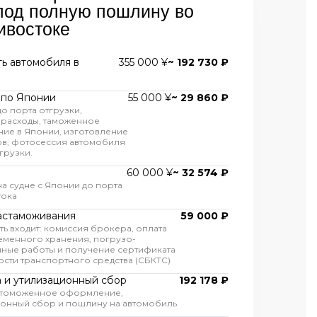
под полную пошлину во
ивостоке
ь автомобиля в
355 000 ¥
~ 192 730 ₽
 по Японии
55 000 ¥
~ 29 860 ₽
до порта отгрузки,
 расходы, таможенное
ие в Японии, изготовление
ов, фотосессия автомобиля
грузки.
60 000 ¥
~ 32 574 ₽
на судне с Японии до порта
тока
астаможивания
59 000 ₽
ть входит: комиссия брокера, оплата
еменного хранения, погрузо-
ные работы и получение сертификата
сти транспортного средства (СБКТС)
 и утилизационный сбор
192 178 ₽
 томоженное оформление,
ионный сбор и пошлину на автомобиль