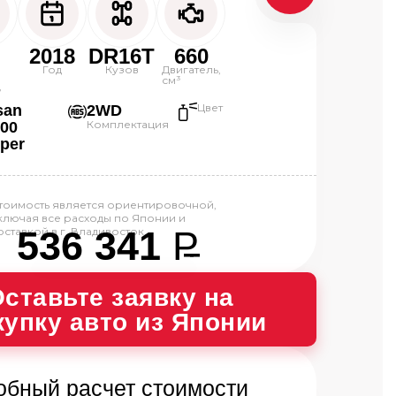
2018
DR16T
660
0
Год
Кузов
Двигатель,
см³
,
Цвет
san
2WD
Комплектация
00
pper
тоимость является ориентировочной,
ключая все расходы по Японии и
536 341
P
оставкой в г. Владивосток.
--
ставьте заявку на 
купку авто из Японии
обный расчет стоимости