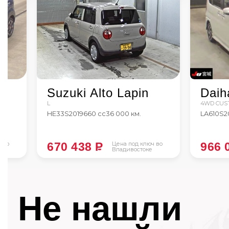
Suzuki Alto Lapin
Daih
L
4WD CUST
HE33S
2019
660 сс
36 000 км.
LA610S
2
 во
670 438
P
Цена под ключ во
966 
Владивостоке
Не нашли