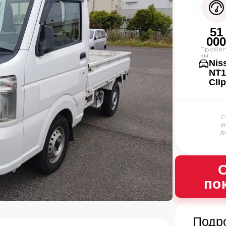
51
00
Пробег
км:
Nis
NT1
Cli
С
в
д
О
по
Подр