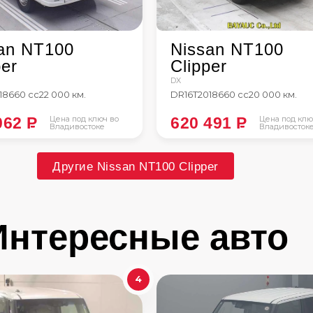
an NT100
Nissan NT100
per
Clipper
DX
18
660 сс
22 000 км.
DR16T
2018
660 сс
20 000 км.
062
P
Цена под ключ во
620 491
P
Цена под клю
Владивостоке
Владивосток
Другие Nissan NT100 Clipper
Интересные авто
4