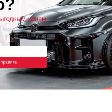
о?
выгодным ценам
править