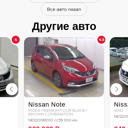
Все авто nissan
Другие авто
4
4.5
Nissan Note
Niss
MODE PREMIUM FOUR BLACK /
4WD
BROWN COMBINATION
NE12
20
NE12
2018
1200 сс
59 000 км.