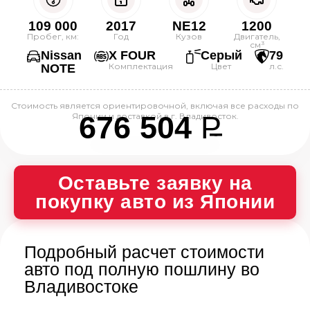
109 000
2017
NE12
1200
Пробег, км:
Год
Кузов
Двигатель,
см³
Nissan
X FOUR
Серый
79
Комплектация
Цвет
л.с.
NOTE
Стоимость является ориентировочной, включая все расходы по
676 504
P
Японии и доставкой в г. Владивосток.
--
Оставьте заявку на
покупку авто из Японии
Подробный расчет стоимости
авто под полную пошлину во
Владивостоке