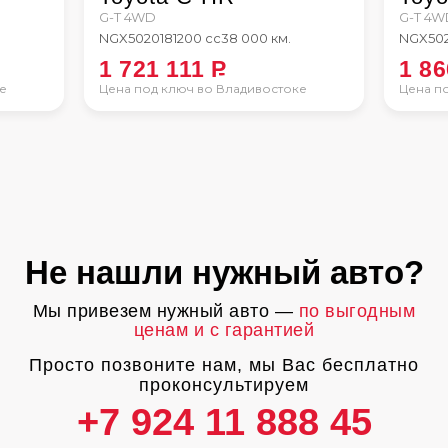
G-T 4WD
G-T 4W
NGX50
2018
1200 сс
38 000 км.
NGX50
1 721 111
P
1 8
е
Цена под ключ во Владивостоке
Цена п
Не нашли нужный авто?
Мы привезем нужный авто —
по выгодным
ценам и с гарантией
Просто позвоните нам, мы Вас бесплатно
проконсультируем
+7 924 11 888 45