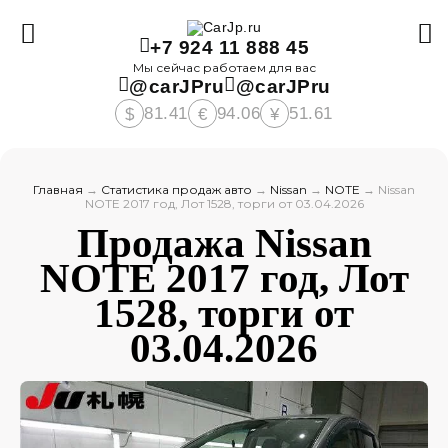
+7 924 11 888 45
Мы сейчас работаем для вас
@carJPru
@carJPru
81.41
94.06
51.61
$
€
¥
Главная
→
Статистика продаж авто
→
Nissan
→
NOTE
→
Nissan
NOTE 2017 год, Лот 1528, торги от 03.04.2026
Продажа Nissan
NOTE 2017 год, Лот
1528, торги от
03.04.2026