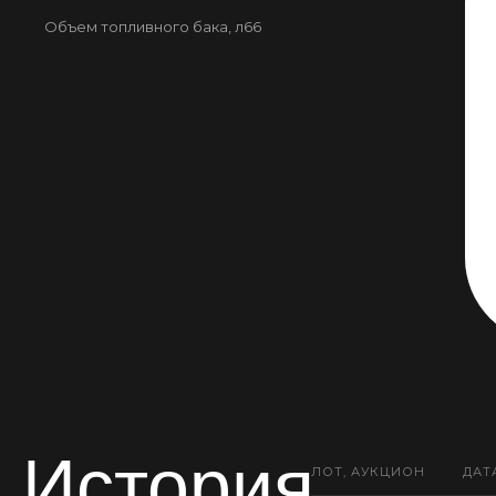
Объем топливного бака, л
66
История
ЛОТ, АУКЦИОН
ДАТ