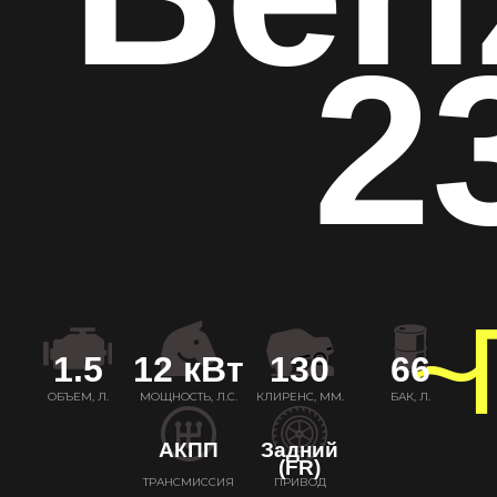
2
~
1.5
12 кВт
130
66
ОБЪЕМ, Л.
МОЩНОСТЬ, Л.С.
КЛИРЕНС, ММ.
БАК, Л.
АКПП
Задний
(FR)
ТРАНСМИССИЯ
ПРИВОД