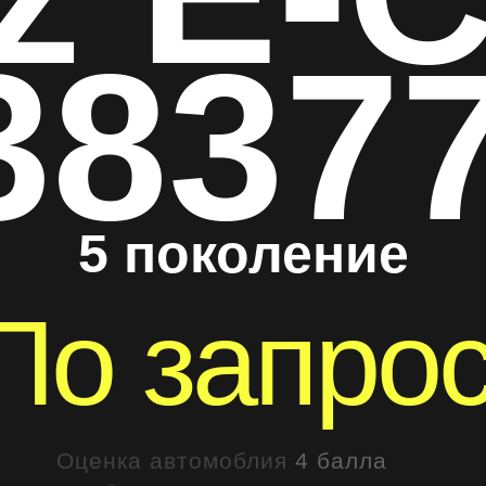
3837
5 поколение
По запро
Оценка автомоблия
4 балла