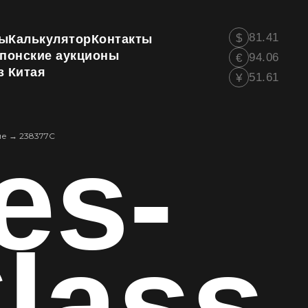
81.41
$
ы
Калькулятор
Контакты
понские аукционы
94.06
€
з Китая
51.61
¥
es-
ие
→
238377C
lass