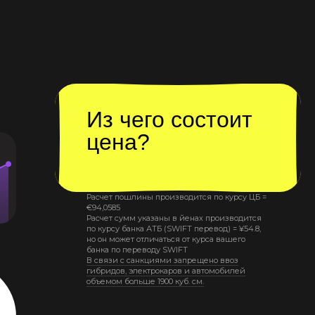
Из чего состоит
цена?
Расчет пошлины производится по курсу ЦБ =
€
94,0585
Расчет сумм указаны в йенах производится
по курсу банка АТБ (SWIFT перевод) =
¥
54.8
,
но он может отличаться от курса вашего
банка по переводу SWIFT
В связи с санкциями запрещено ввоз
гибридов, электрокаров и автомобилей
объемом больше 1900 куб. см.