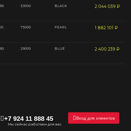
90
53000
BLACK
2 044 039
P
--
00
75000
PEARL
1 882 101
P
--
90
29000
BLUE
2 400 239
P
--
+7 924 11 888 45
Вход для клиентов
Мы сейчас работаем для вас