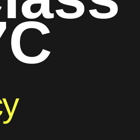
7C
су