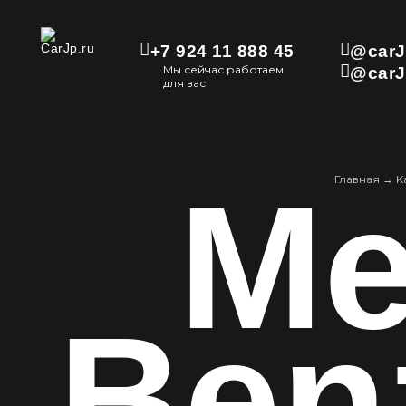
+7 924 11 888 45
@carJ
Мы сейчас работаем
@carJ
для вас
Me
Главная
→
K
Ben