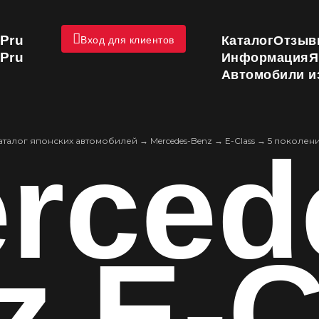
Pru
Каталог
Отзыв
Вход для клиентов
Pru
Информация
Я
Автомобили и
rced
аталог японских автомобилей
→
Mercedes-Benz
→
E-Class
→
5 поколен
z E-C