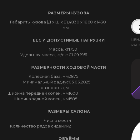
РАЗМЕРЫ КУЗОВА
Габариты кузова (Д x Ш x В),
4830 x 1860 x 1430
мм
ЦЕН
ВЕС И ДОПУСТИМЫЕ НАГРУЗКИ
РАС
Масса, кг
1750
Удельная масса, кг/л.с.
01.09.1951
РАЗМЕРНОСТИ ХОДОВОЙ ЧАСТИ
Колесная база, мм
2875
Минимальный радиус
05.03.2025
разворота, м
Ширина передней колеи, мм
1600
Ширина задней колеи, мм
1585
РАЗМЕРЫ САЛОНА
Число мест
4
Количество рядов сидений
2
ОБЪЁМЫ