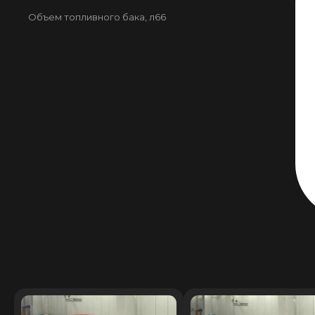
Объем топливного бака, л
66