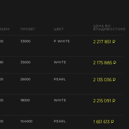
ЦЕНА ВО
БЪЕМ
ПРОБЕГ
ЦВЕТ
ВЛАДИВОСТОКЕ
00
33000
P WHITE
2 217 851
P
--
90
35000
WHITE
2 175 885
P
--
00
26000
PEARL
2 135 036
P
--
00
18000
WHITE
2 215 091
P
--
00
104000
PEARL
1 651 613
P
--