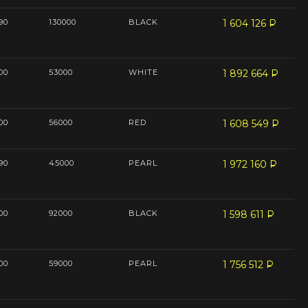
90
130000
BLACK
1 604 126
P
--
00
53000
WHITE
1 892 664
P
--
00
56000
RED
1 608 549
P
--
90
45000
PEARL
1 972 160
P
--
00
92000
BLACK
1 598 611
P
--
00
59000
PEARL
1 756 512
P
--