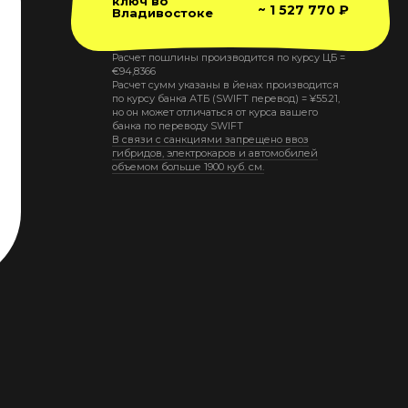
ключ во
~ 1 527 770 ₽
Владивостоке
Расчет пошлины производится по курсу ЦБ =
€
94,8366
Расчет сумм указаны в йенах производится
по курсу банка АТБ (SWIFT перевод) =
¥
55.21
,
но он может отличаться от курса вашего
банка по переводу SWIFT
В связи с санкциями запрещено ввоз
гибридов, электрокаров и автомобилей
объемом больше 1900 куб. см.