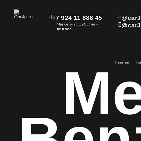
+7 924 11 888 45
@carJ
Мы сейчас работаем
@carJ
для вас
Me
Главная
→
Kа
Ben