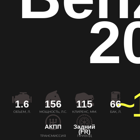
2
~
1.6
156
115
66
ОБЪЕМ, Л.
МОЩНОСТЬ, Л.С.
КЛИРЕНС, ММ.
БАК, Л.
АКПП
Задний
(FR)
ТРАНСМИССИЯ
ПРИВОД