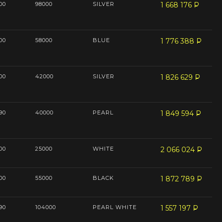
00
98000
SILVER
1 668 176
P
--
00
58000
BLUE
1 776 388
P
--
00
42000
SILVER
1 826 629
P
--
90
40000
PEARL
1 849 594
P
--
00
25000
WHITE
2 066 024
P
--
00
55000
BLACK
1 872 789
P
--
90
104000
PEARL WHITE
1 557 197
P
--