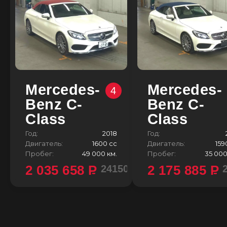
Mercedes-
Mercedes-
4
Benz C-
Benz C-
Class
Class
Год:
2018
Год:
Двигатель:
1600 сс
Двигатель:
159
Пробег:
49 000 км.
Пробег:
35 000
2 035 658
P
2 175 885
P
2415000 ¥