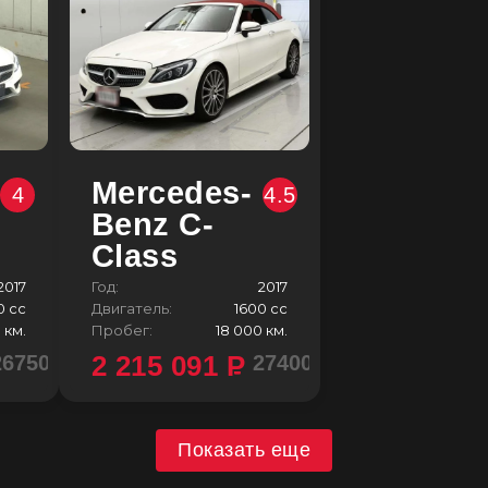
Mercedes-
4
4.5
Benz C-
Class
2017
Год:
2017
0 сс
Двигатель:
1600 сс
 км.
Пробег:
18 000 км.
2 215 091
P
2675000 ¥
2740000 ¥
Показать еще