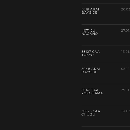
5019 ARAI
20.0
BAYSIDE
4071 JU
27.01
NAGANO
38107 CAA
13.01
TOKYO
5048 ARAI
05.12
BAYSIDE
5047 TAA
29.11
YOKOHAMA
38023 CAA
19.11
CHUBU