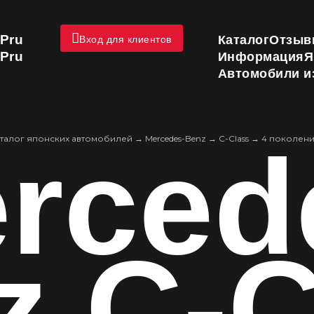
Pru
Каталог
Отзыв
Вход для клиентов
Pru
Информация
Я
Автомобили и
rced
талог японских автомобилей
→
Mercedes-Benz
→
C-Class
→
4 поколен
z C-C