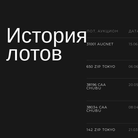
История
ЛОТ, АУКЦИОН
ДАТ
лотов
31001 AUCNET
15.06
650 ZIP TOKYO
06.0
38196 CAA
20.0
CHUBU
38034 CAA
08.0
CHUBU
142 ZIP TOKYO
21.03