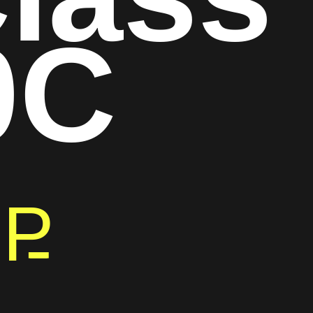
0C
0
P