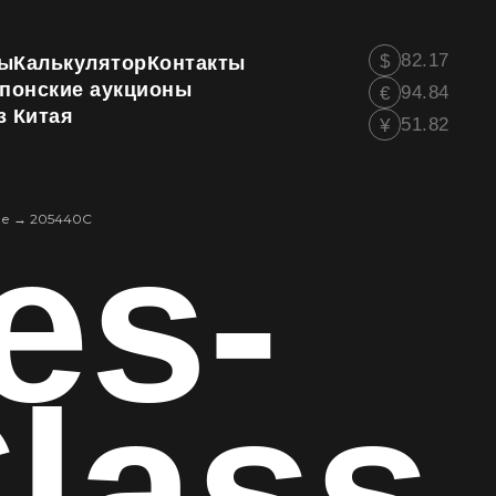
82.17
$
ы
Калькулятор
Контакты
понские аукционы
94.84
€
з Китая
51.82
¥
es-
ие
→
205440C
lass