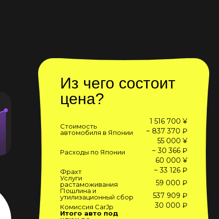
Из чего состоит
цена?
1 516 700 ¥
Стоимость
~ 837 370 ₽
автомобиля в Японии
55 000 ¥
~ 30 366 ₽
Расходы по Японии
60 000 ¥
~ 33 126 ₽
Фрахт
Услуги
59 000 ₽
растаможивания
Пошлина и
537 909 ₽
утилизационный сбор
30 000 ₽
Комиссия CarJp
Итого авто под