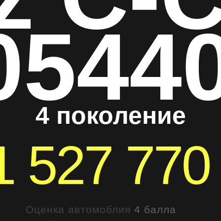
0544
4 поколение
1 527 77
Оценка автомоблия
4 балла