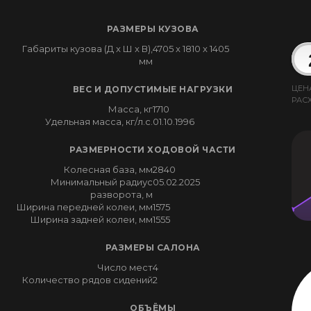
РАЗМЕРЫ КУЗОВА
Габариты кузова (Д x Ш x В),
4705 x 1810 x 1405
мм
ЦЕН
ВЕС И ДОПУСТИМЫЕ НАГРУЗКИ
РАС
Масса, кг
1710
Удельная масса, кг/л.с.
01.10.1996
РАЗМЕРНОСТИ ХОДОВОЙ ЧАСТИ
Колесная база, мм
2840
Минимальный радиус
05.02.2025
разворота, м
Ширина передней колеи, мм
1575
Ширина задней колеи, мм
1555
РАЗМЕРЫ САЛОНА
Число мест
4
Количество рядов сидений
2
ОБЪЁМЫ