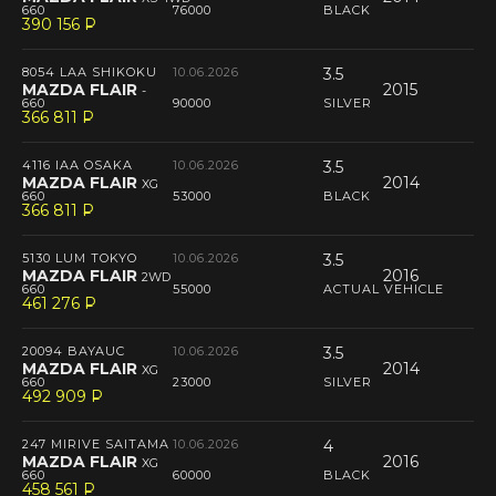
660
76000
BLACK
390 156
P
--
8054 LAA SHIKOKU
10.06.2026
3.5
MAZDA FLAIR
2015
-
660
90000
SILVER
366 811
P
--
4116 IAA OSAKA
10.06.2026
3.5
MAZDA FLAIR
2014
XG
660
53000
BLACK
366 811
P
--
5130 LUM TOKYO
10.06.2026
3.5
MAZDA FLAIR
2016
2WD
660
55000
ACTUAL VEHICLE
461 276
P
--
20094 BAYAUC
10.06.2026
3.5
MAZDA FLAIR
2014
XG
660
23000
SILVER
492 909
P
--
247 MIRIVE SAITAMA
10.06.2026
4
MAZDA FLAIR
2016
XG
660
60000
BLACK
458 561
P
--