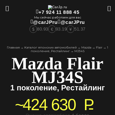
+7 924 11 888 45
Мы сейчас работаем для вас
@carJPru
@carJPru
80.93
93.19
51.37
$
€
¥
Главная
→
Kаталог японских автомобилей
→
Mazda
→
Flair
→
1
поколение, Рестайлинг
→
MJ34S
Mazda Flair
MJ34S
1 поколение, Рестайлинг
~
424 630
P