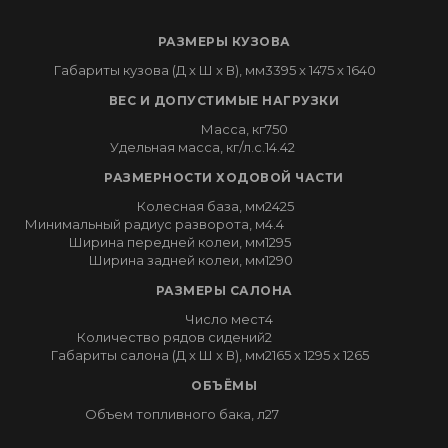
РАЗМЕРЫ КУЗОВА
Габариты кузова (Д x Ш x В), мм
3395 x 1475 x 1640
ВЕС И ДОПУСТИМЫЕ НАГРУЗКИ
Масса, кг
750
Удельная масса, кг/л.с.
14.42
РАЗМЕРНОСТИ ХОДОВОЙ ЧАСТИ
Колесная база, мм
2425
Минимальный радиус разворота, м
4.4
Ширина передней колеи, мм
1295
Ширина задней колеи, мм
1290
РАЗМЕРЫ САЛОНА
Число мест
4
Количество рядов сидений
2
Габариты салона (Д x Ш x В), мм
2165 x 1295 x 1265
ОБЪЁМЫ
Объем топливного бака, л
27