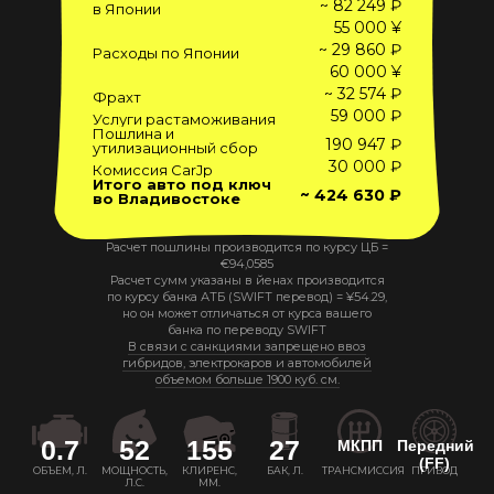
~ 82 249 ₽
в Японии
55 000 ¥
~ 29 860 ₽
Расходы по Японии
60 000 ¥
~ 32 574 ₽
Фрахт
59 000 ₽
Услуги растаможивания
Пошлина и
190 947 ₽
утилизационный сбор
30 000 ₽
Комиссия CarJp
Итого авто под ключ
~ 424 630 ₽
во Владивостоке
Расчет пошлины производится по курсу ЦБ =
€
94,0585
Расчет сумм указаны в йенах производится
по курсу банка АТБ (SWIFT перевод) =
¥
54.29
,
но он может отличаться от курса вашего
банка по переводу SWIFT
В связи с санкциями запрещено ввоз
гибридов, электрокаров и автомобилей
объемом больше 1900 куб. см.
0.7
52
155
27
МКПП
Передний
(FF)
ОБЪЕМ, Л.
МОЩНОСТЬ,
КЛИРЕНС,
БАК, Л.
ТРАНСМИССИЯ
ПРИВОД
Л.С.
ММ.