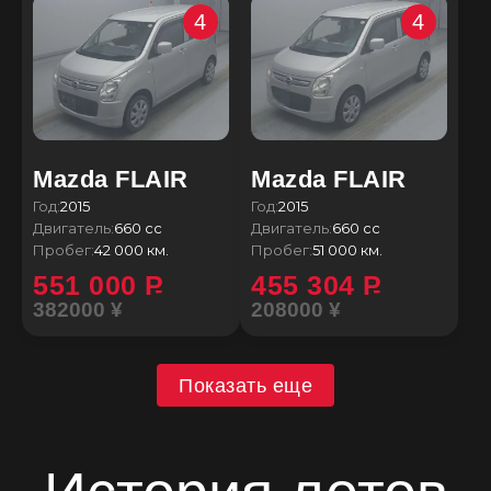
4
4
Mazda FLAIR
Mazda FLAIR
Год:
2015
Год:
2015
Двигатель:
660 сс
Двигатель:
660 сс
Пробег:
42 000 км.
Пробег:
51 000 км.
551 000
P
455 304
P
382000 ¥
208000 ¥
Показать еще