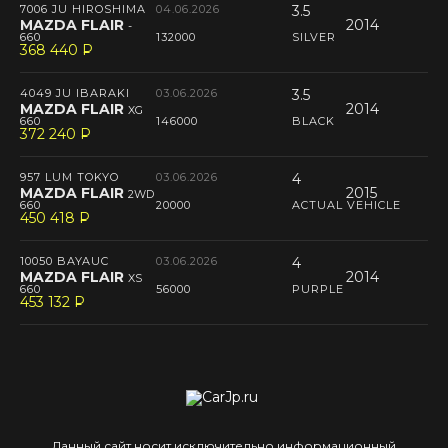
7006 JU HIROSHIMA
04.06.2026
3.5
MAZDA FLAIR
2014
-
660
132000
SILVER
368 440
P
--
4049 JU IBARAKI
03.06.2026
3.5
MAZDA FLAIR
2014
XG
660
146000
BLACK
372 240
P
--
957 LUM TOKYO
03.06.2026
4
MAZDA FLAIR
2015
2WD
660
20000
ACTUAL VEHICLE
450 418
P
--
10050 BAYAUC
03.06.2026
4
MAZDA FLAIR
2014
XS
660
56000
PURPLE
453 132
P
--
Данный сайт носит исключительно информационный