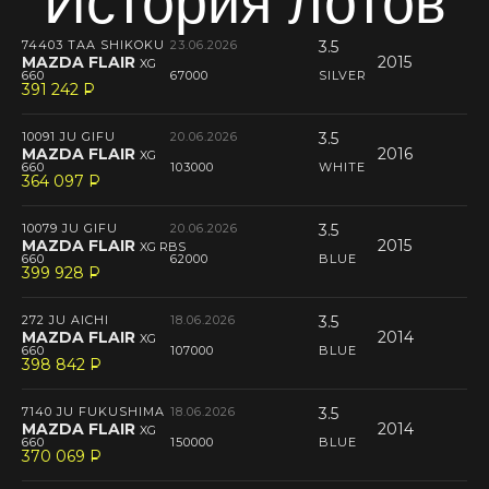
История лотов
74403 TAA SHIKOKU
23.06.2026
3.5
MAZDA FLAIR
2015
XG
660
67000
SILVER
391 242
P
--
10091 JU GIFU
20.06.2026
3.5
MAZDA FLAIR
2016
XG
660
103000
WHITE
364 097
P
--
10079 JU GIFU
20.06.2026
3.5
MAZDA FLAIR
2015
XG RBS
660
62000
BLUE
399 928
P
--
272 JU AICHI
18.06.2026
3.5
MAZDA FLAIR
2014
XG
660
107000
BLUE
398 842
P
--
7140 JU FUKUSHIMA
18.06.2026
3.5
MAZDA FLAIR
2014
XG
660
150000
BLUE
370 069
P
--