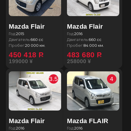
Mazda Flair
Mazda Flair
Год:
2015
Год:
2016
Двигатель:
660 сс
Двигатель:
660 сс
Пробег:
20 000 км.
Пробег:
84 000 км.
450 418
P
483 680
P
199000 ¥
258000 ¥
3.5
4
Mazda Flair
Mazda FLAIR
Год:
2016
Год:
2016