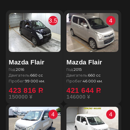
3.5
4
Mazda Flair
Mazda Flair
Год:
2016
Год:
2015
Двигатель:
660 сс
Двигатель:
660 сс
Пробег:
99 000 км.
Пробег:
46 000 км.
423 816
P
421 644
P
150000 ¥
146000 ¥
4
4