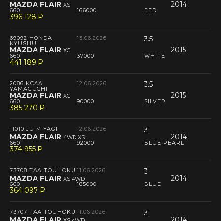
MAZDA FLAIR
2014
XS
660
166000
RED
396 128
P
--
69092 HONDA
15.06.2026
3.5
KYUSHU
MAZDA FLAIR
2015
XG
660
37000
WHITE
441 189
P
--
2086 KCAA
12.06.2026
3.5
YAMAGUCHI
MAZDA FLAIR
2015
XG
660
90000
SILVER
385 270
P
--
11010 JU MIYAGI
12.06.2026
3
MAZDA FLAIR
2014
4WD XS
660
92000
BLUE PEARL
374 955
P
--
73708 TAA TOUHOKU
11.06.2026
3
MAZDA FLAIR
2014
XS 4WD
660
185000
BLUE
364 097
P
--
73707 TAA TOUHOKU
11.06.2026
3
MAZDA FLAIR
2014
XS 4WD