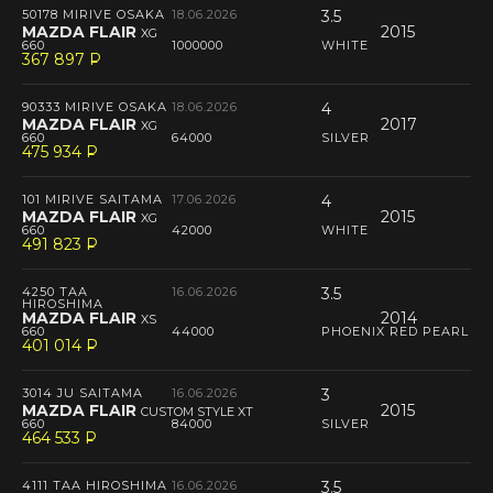
50178 MIRIVE OSAKA
18.06.2026
3.5
MAZDA FLAIR
2015
XG
660
1000000
WHITE
367 897
P
--
90333 MIRIVE OSAKA
18.06.2026
4
MAZDA FLAIR
2017
XG
660
64000
SILVER
475 934
P
--
101 MIRIVE SAITAMA
17.06.2026
4
MAZDA FLAIR
2015
XG
660
42000
WHITE
491 823
P
--
4250 TAA
16.06.2026
3.5
HIROSHIMA
MAZDA FLAIR
2014
XS
660
44000
PHOENIX RED PEARL
401 014
P
--
3014 JU SAITAMA
16.06.2026
3
MAZDA FLAIR
2015
CUSTOM STYLE XT
660
84000
SILVER
464 533
P
--
4111 TAA HIROSHIMA
16.06.2026
3.5