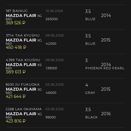
187 BAYAUC
10.06.2026
3.5
MAZDA FLAIR
2014
XG
660
265000
BLUE
369 526
P
--
3714 TAA KYUSHU
09.06.2026
3.5
MAZDA FLAIR
2015
XG
660
42000
BLUE
450 418
P
--
4399 TAA KYUSHU
09.06.2026
3
MAZDA FLAIR
2014
XS
660
139000
PHOENIX RED PEARL
389 613
P
--
8200 JU FUKUOKA
05.06.2026
4
MAZDA FLAIR
2015
XG
660
46000
GRAY
421 644
P
--
2268 LAA OKAYAMA
05.06.2026
3.5
MAZDA FLAIR
2016
XG
660
99000
BLACK
423 816
P
--