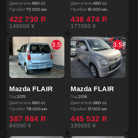
Двигатель:
660 сс
Двигатель:
660 сс
Пробег:
73 000 км.
Пробег:
61 000 км.
422 730
P
438 474
P
148000 ¥
177000 ¥
3.5
3.5
Mazda FLAIR
Mazda FLAIR
Год:
2015
Год:
2016
Двигатель:
660 сс
Двигатель:
660 сс
Пробег:
78 000 км.
Пробег:
51 000 км.
387 984
P
445 532
P
84000 ¥
190000 ¥