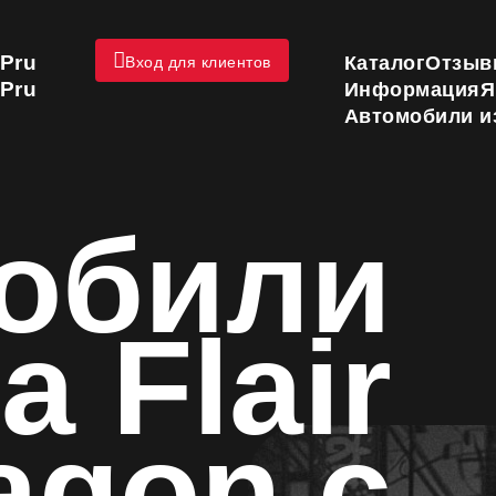
Pru
Каталог
Отзыв
Вход для клиентов
Pru
Информация
Я
Автомобили и
обили
 Flair
agon с