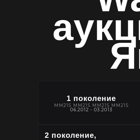
аук
Я
1 поколение
MM21S MM21S MM21S MM21S
06.2012 - 03.2013
2 поколение,