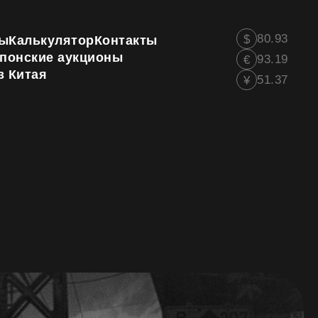
80.93
$
ы
Калькулятор
Контакты
понские аукционы
93.19
€
з Китая
51.37
¥