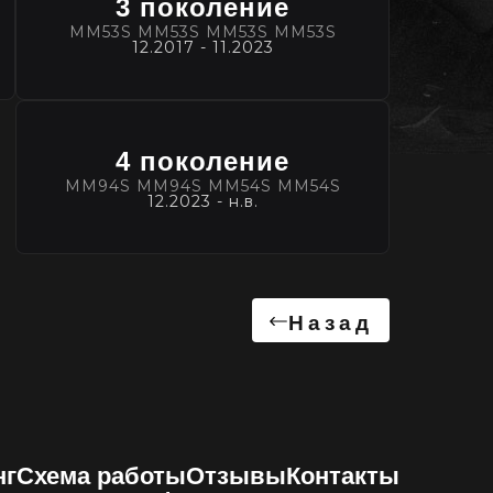
3 поколение
MM53S MM53S MM53S MM53S
12.2017 - 11.2023
4 поколение
MM94S MM94S MM54S MM54S
12.2023 - н.в.
Назад
нг
Схема работы
Отзывы
Контакты