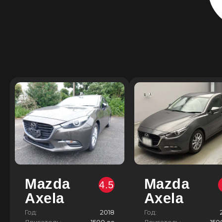
Mazda
Mazda
4.5
Axela
Axela
Год:
2018
Год:
Двигатель:
1500 сс
Двигатель:
150