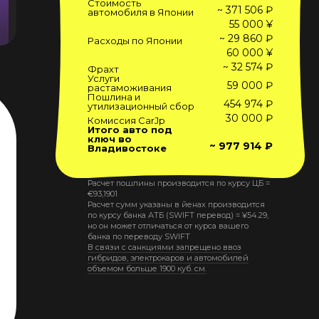
Стоимость
~ 371 506 ₽
автомобиля в Японии
55 000 ¥
~ 29 860 ₽
Расходы по Японии
60 000 ¥
~ 32 574 ₽
Фрахт
Услуги
59 000 ₽
растаможивания
Пошлина и
454 974 ₽
утилизационный сбор
30 000 ₽
Комиссия CarJp
Итого авто под
ключ во
~ 977 914 ₽
Владивостоке
Расчет пошлины производится по курсу ЦБ =
€
93,1901
Расчет сумм указаны в йенах производится
по курсу банка АТБ (SWIFT перевод) =
¥
54.29
,
но он может отличаться от курса вашего
банка по переводу SWIFT
В связи с санкциями запрещено ввоз
гибридов, электрокаров и автомобилей
объемом больше 1900 куб. см.