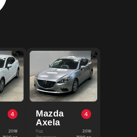
Mazda
4
4
Axela
2018
Год:
2016
1500 сс
Двигатель:
1500 сс