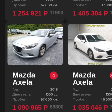
Пробег:
62 000 км.
Пробег:
17 000
1 254 921
P
1 405 304
P
1190000 ¥
Mazda
Mazda
4
Axela
Axela
Год:
2018
Год:
Двигатель:
1500 сс
Двигатель:
150
Пробег:
97 000 км.
Пробег:
46 000
1 090 965
P
1 035 046
P
888000 ¥