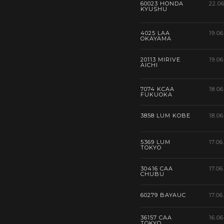
60023 HONDA
22.0
KYUSHU
4025 LAA
19.06
OKAYAMA
20113 MIRIVE
19.06
AICHI
7074 KCAA
18.06
FUKUOKA
3858 LUM KOBE
18.06
5369 LUM
17.06
TOKYO
30416 CAA
17.06
CHUBU
60279 BAYAUC
17.06
36157 CAA
16.06
TOKYO