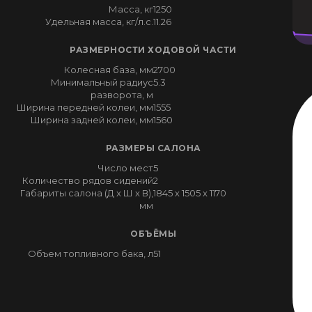
Масса, кг
1250
Удельная масса, кг/л.с.
11.26
РАЗМЕРНОСТИ ХОДОВОЙ ЧАСТИ
Колесная база, мм
2700
Минимальный радиус
5.3
разворота, м
Ширина передней колеи, мм
1555
Ширина задней колеи, мм
1560
РАЗМЕРЫ САЛОНА
Число мест
5
Количество рядов сидений
2
Габариты салона (Д x Ш x В),
1845 x 1505 x 1170
мм
ОБЪЁМЫ
Объем топливного бака, л
51