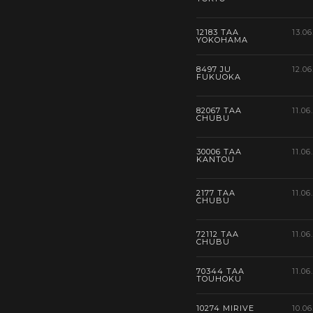
12183 TAA
13.06
YOKOHAMA
8497 JU
12.06
FUKUOKA
82067 TAA
11.06
CHUBU
30006 TAA
11.06
KANTOU
2177 TAA
11.06
CHUBU
72112 TAA
11.06
CHUBU
70344 TAA
11.06
TOUHOKU
10274 MIRIVE
10.06