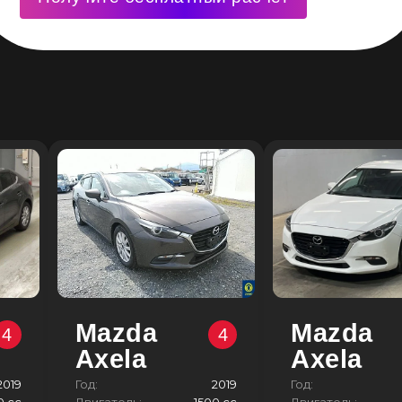
Mazda
Mazda
4
4
Axela
Axela
2019
Год:
2019
Год:
0 сс
Двигатель:
1500 сс
Двигатель: