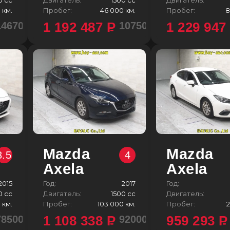
 км.
Пробег:
46 000 км.
Пробег:
8
1 192 487
P
1 229 94
1467000 ¥
1075000 ¥
Mazda
Mazda
3.5
4
Axela
Axela
2015
Год:
2017
Год:
0 сс
Двигатель:
1500 сс
Двигатель:
 км.
Пробег:
103 000 км.
Пробег:
2
1 108 338
P
959 293
P
785000 ¥
920000 ¥