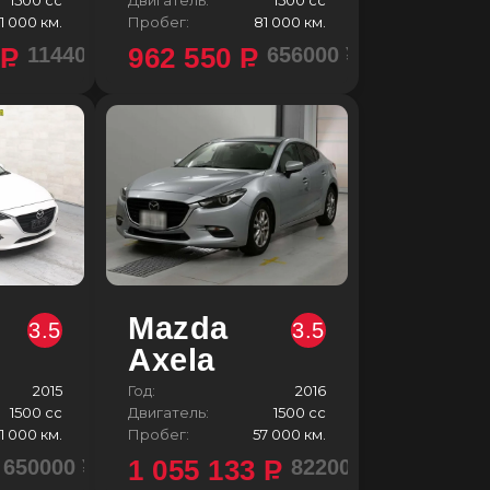
1 000 км.
Пробег:
81 000 км.
7
P
962 550
P
1144000 ¥
656000 ¥
Mazda
3.5
3.5
Axela
2015
Год:
2016
1500 сс
Двигатель:
1500 сс
1 000 км.
Пробег:
57 000 км.
1 055 133
P
650000 ¥
822000 ¥