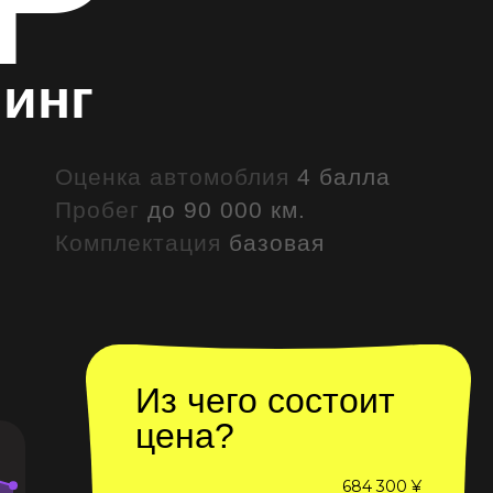
линг
Оценка автомоблия
4 балла
Пробег
до 90 000 км.
Комплектация
базовая
Из чего состоит
цена?
684 300 ¥