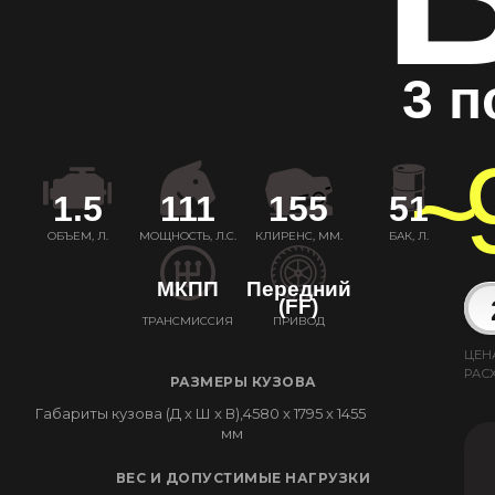
3 п
~
1.5
111
155
51
ОБЪЕМ, Л.
МОЩНОСТЬ, Л.С.
КЛИРЕНС, ММ.
БАК, Л.
МКПП
Передний
(FF)
ТРАНСМИССИЯ
ПРИВОД
ЦЕН
РАС
РАЗМЕРЫ КУЗОВА
Габариты кузова (Д x Ш x В),
4580 x 1795 x 1455
мм
ВЕС И ДОПУСТИМЫЕ НАГРУЗКИ