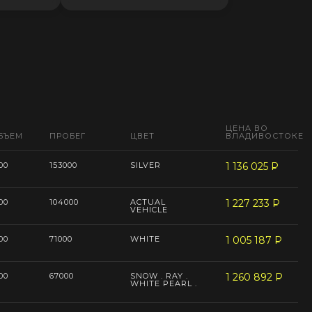
ЦЕНА ВО
БЪЕМ
ПРОБЕГ
ЦВЕТ
ВЛАДИВОСТОКЕ
00
153000
SILVER
1 136 025
P
--
00
104000
ACTUAL
1 227 233
P
--
VEHICLE
00
71000
WHITE
1 005 187
P
--
00
67000
SNOW . RAY .
1 260 892
P
--
WHITE PEARL .