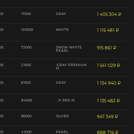
00
17000
GRAY
1 405 304
P
--
00
120000
WHITE
1 116 481
P
--
00
72000
SNOW WHITE
915 861
P
--
PEARL
00
21000
.GRAY PREMIUM
1 541 029
P
--
M
00
61000
GRAY
1 134 940
P
--
00
94000
...P RED M
1 135 483
P
--
00
90000
SILVER
947 349
P
--
00
41000
PEARL
888 716
P
--