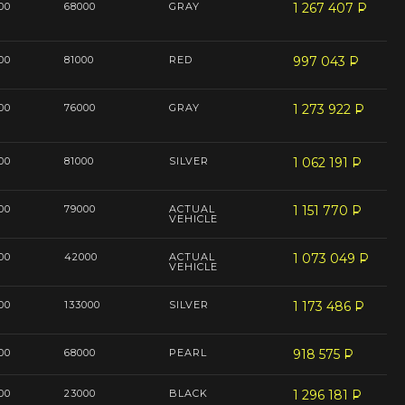
00
68000
GRAY
1 267 407
P
--
00
81000
RED
997 043
P
--
00
76000
GRAY
1 273 922
P
--
00
81000
SILVER
1 062 191
P
--
00
79000
ACTUAL
1 151 770
P
--
VEHICLE
00
42000
ACTUAL
1 073 049
P
--
VEHICLE
00
133000
SILVER
1 173 486
P
--
00
68000
PEARL
918 575
P
--
00
23000
BLACK
1 296 181
P
--