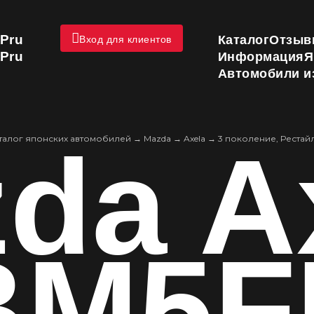
Pru
Каталог
Отзыв
Вход для клиентов
Pru
Информация
Я
Автомобили и
da A
талог японских автомобилей
→
Mazda
→
Axela
→
3 поколение, Рестай
BM5F