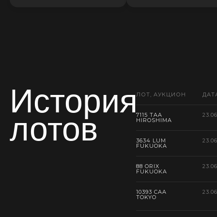
История
ЛОТ, АУКЦИОН
ДАТ
лотов
7115 TAA
23.0
HIROSHIMA
3634 LUM
23.0
FUKUOKA
88 ORIX
23.0
FUKUOKA
10393 CAA
23.0
TOKYO