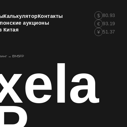
80.93
$
ы
Калькулятор
Контакты
понские аукционы
93.19
€
з Китая
51.37
¥
xela
линг
→
BM5FP
P