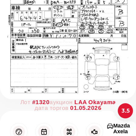
Лот
#1320
аукцион
LAA Okayama
дата торгов
01.05.2026
3.5
Mazda
Axela