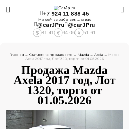
+7 924 11 888 45
Мы сейчас работаем для вас
@carJPru
@carJPru
81.41
94.06
51.61
$
€
¥
Главная
→
Статистика продаж авто
→
Mazda
→
Axela
→
Mazda
Axela 2017 год, Лот 1320, торги от 01.05.2026
Продажа Mazda
Axela 2017 год, Лот
1320, торги от
01.05.2026