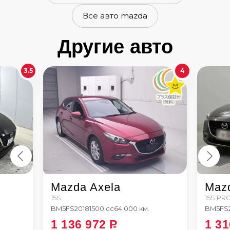
Все авто mazda
Другие авто
3.5
4
Mazda Axela
Maz
15S
15S PR
BM5FS
2018
1500 сс
64 000 км.
BM5FS
1 136 972
P
1 3