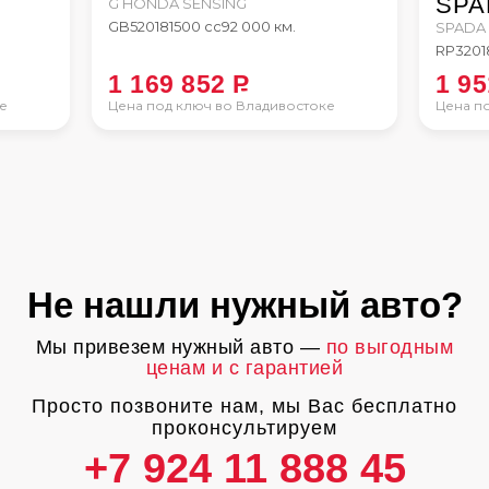
SPA
G HONDA SENSING
GB5
2018
1500 сс
92 000 км.
SPADA 
RP3
201
1 169 852
P
1 9
е
Цена под ключ во Владивостоке
Цена п
Не нашли нужный авто?
Мы привезем нужный авто —
по выгодным
ценам и с гарантией
Просто позвоните нам, мы Вас бесплатно
проконсультируем
+7 924 11 888 45