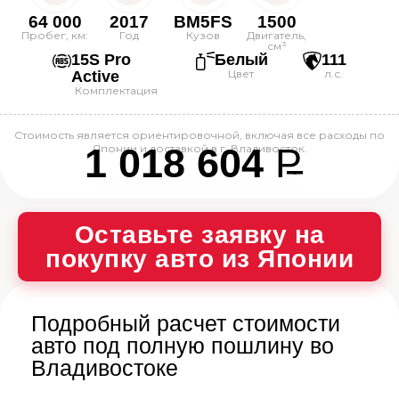
64 000
2017
BM5FS
1500
Пробег, км:
Год
Кузов
Двигатель,
см³
15S Pro
Белый
111
Цвет
л.с.
Active
Комплектация
Стоимость является ориентировочной, включая все расходы по
1 018 604
P
Японии и доставкой в г. Владивосток.
--
Оставьте заявку на
покупку авто из Японии
Подробный расчет стоимости
авто под полную пошлину во
Владивостоке