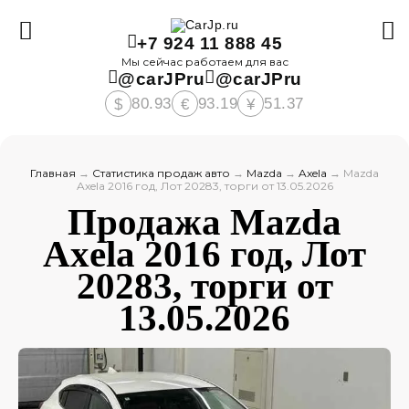
+7 924 11 888 45
Мы сейчас работаем для вас
@carJPru
@carJPru
80.93
93.19
51.37
$
€
¥
Главная
→
Статистика продаж авто
→
Mazda
→
Axela
→
Mazda
Axela 2016 год, Лот 20283, торги от 13.05.2026
Продажа Mazda
Axela 2016 год, Лот
20283, торги от
13.05.2026