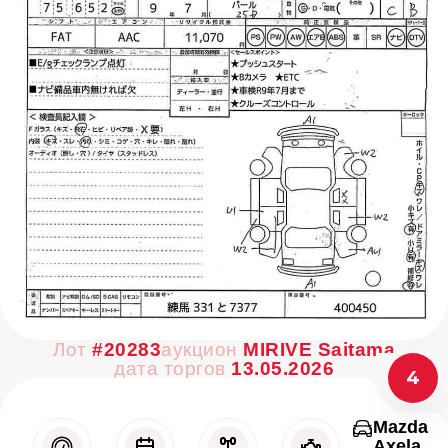
Лот
#20283
аукцион
MIRIVE Saitama
дата торгов
13.05.2026
4
Mazda
Axela