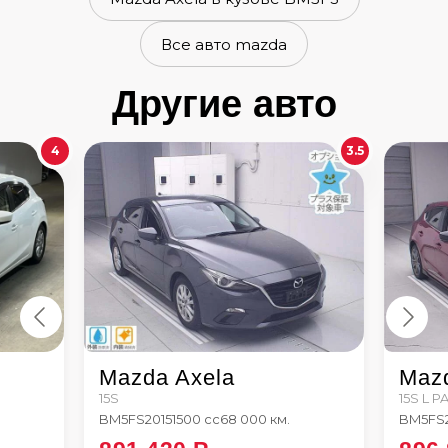
Все авто mazda
Другие авто
4
3.5
Mazda Axela
Maz
15S
15S L 
BM5FS
2015
1500 сс
68 000 км.
BM5FS