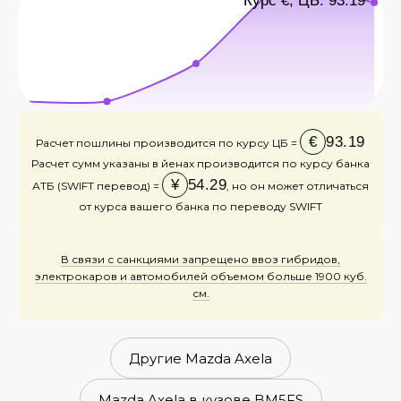
Курс €, ЦБ: 93.19
€
93.19
Расчет пошлины производится по курсу ЦБ =
Расчет сумм указаны в йенах производится по курсу банка
¥
54.29
АТБ (SWIFT перевод) =
, но он может отличаться
от курса вашего банка по переводу SWIFT
В связи с санкциями запрещено ввоз гибридов,
электрокаров и автомобилей объемом больше 1900 куб.
см.
Другие Mazda Axela
Mazda Axela в кузове BM5FS