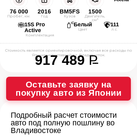
76 000
2016
BM5FS
1500
Пробег, км:
Год
Кузов
Двигатель,
см³
15S Pro
Белый
111
Цвет
л.с.
Active
Комплектация
Стоимость является ориентировочной, включая все расходы по
917 489
P
Японии и доставкой в г. Владивосток.
--
Оставьте заявку на
покупку авто из Японии
Подробный расчет стоимости
авто под полную пошлину во
Владивостоке