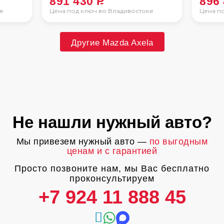
891 430
P
896
е
Цена под ключ во Владивостоке
Цена п
Другие Mazda Axela
Не нашли нужный авто?
Мы привезем нужный авто —
по выгодным
ценам и с гарантией
Просто позвоните нам, мы Вас бесплатно
проконсультируем
+7 924 11 888 45