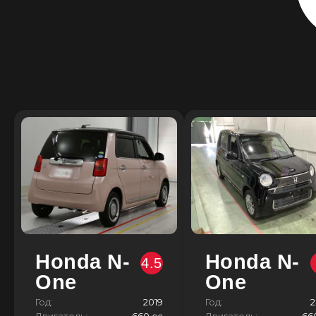
Honda N-
Honda N-
4.5
One
One
Год:
2019
Год:
2
Двигатель:
660 сс
Двигатель:
66