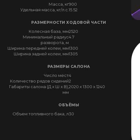
Масса, кг
900
Удельная масса, кг/л.с.
15.52
РАЗМЕРНОСТИ ХОДОВОЙ ЧАСТИ
Колесная база, мм
2520
Минимальный радиус
4.7
разворота, м
Ширина передней колеи, мм
1300
Ширина задней колеи, мм
1305
РАЗМЕРЫ САЛОНА
Число мест
4
Количество рядов сидений
2
Габариты салона (Д x Ш x В),
2020 x 1300 x 1240
мм
ОБЪЁМЫ
Объем топливного бака, л
30