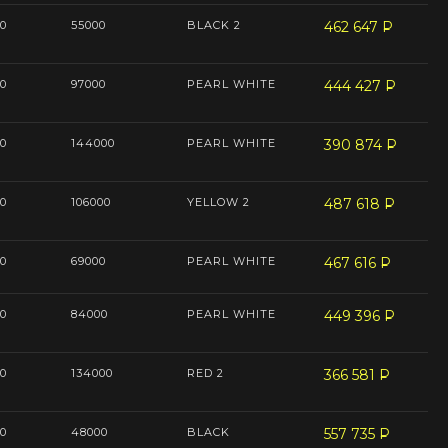
0
55000
BLACK 2
462 647
P
--
0
97000
PEARL WHITE
444 427
P
--
0
144000
PEARL WHITE
390 874
P
--
0
106000
YELLOW 2
487 618
P
--
0
69000
PEARL WHITE
467 616
P
--
0
84000
PEARL WHITE
449 396
P
--
0
134000
RED 2
366 581
P
--
0
48000
BLACK
557 735
P
--