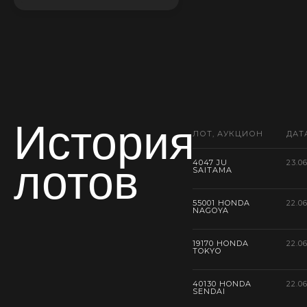
История
ЛОТ, АУКЦИОН
ДАТ
лотов
4047 JU
23.0
SAITAMA
55001 HONDA
22.0
NAGOYA
19170 HONDA
22.0
TOKYO
40130 HONDA
22.0
SENDAI