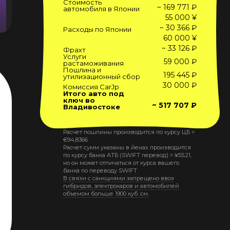
Стоимость
~ 169 771 ₽
автомобиля в Японии
55 000 ¥
~ 30 366 ₽
Расходы по Японии
60 000 ¥
~ 33 126 ₽
Фрахт
Услуги
59 000 ₽
растаможивания
Пошлина и
195 445 ₽
утилизационный сбор
30 000 ₽
Комиссия CarJp
Итого авто под
ключ во
~ 517 707 ₽
Владивостоке
Расчет пошлины производится по курсу ЦБ =
€
94,8366
Расчет сумм указаны в йенах производится
по курсу банка АТБ (SWIFT перевод) =
¥
55.21
,
но он может отличаться от курса вашего
банка по переводу SWIFT
В связи с санкциями запрещено ввоз
гибридов, электрокаров и автомобилей
объемом больше 1900 куб. см.