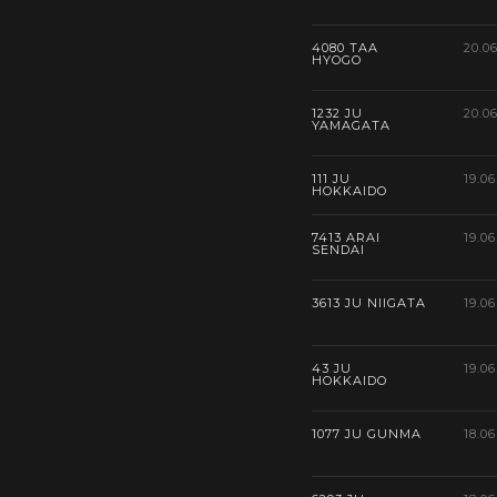
4080 TAA
20.0
HYOGO
1232 JU
20.0
YAMAGATA
111 JU
19.06
HOKKAIDO
7413 ARAI
19.06
SENDAI
3613 JU NIIGATA
19.06
43 JU
19.06
HOKKAIDO
1077 JU GUNMA
18.06