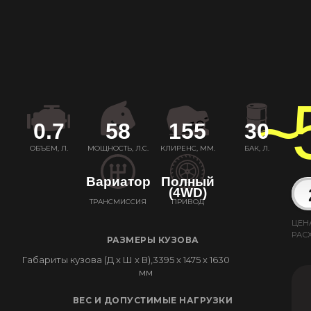
~
0.7
58
155
30
ОБЪЕМ, Л.
МОЩНОСТЬ, Л.С.
КЛИРЕНС, ММ.
БАК, Л.
Вариатор
Полный
(4WD)
ТРАНСМИССИЯ
ПРИВОД
ЦЕН
РАС
РАЗМЕРЫ КУЗОВА
Габариты кузова (Д x Ш x В),
3395 x 1475 x 1630
мм
ВЕС И ДОПУСТИМЫЕ НАГРУЗКИ