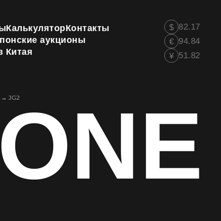
82.17
$
ы
Калькулятор
Контакты
понские аукционы
94.84
€
з Китая
51.82
¥
-ONE
→
JG2