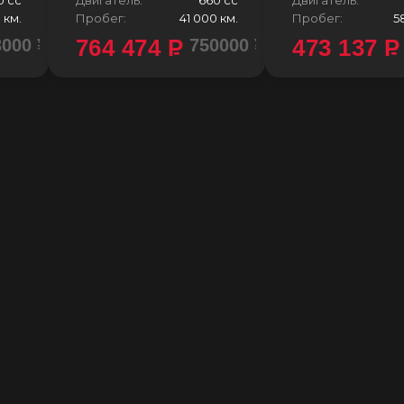
 км.
Пробег:
41 000 км.
Пробег:
5
764 474
P
473 137
P
3000 ¥
750000 ¥