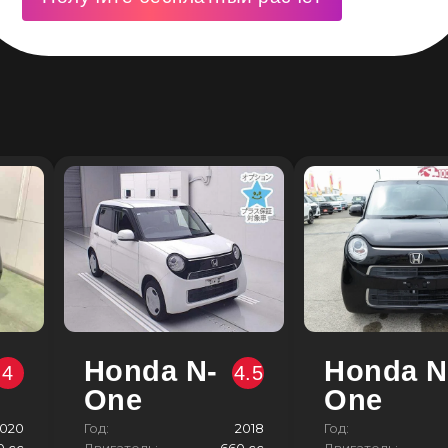
Honda N-
Honda N
4
4.5
One
One
020
Год:
2018
Год:
0 сс
Двигатель:
660 сс
Двигатель: