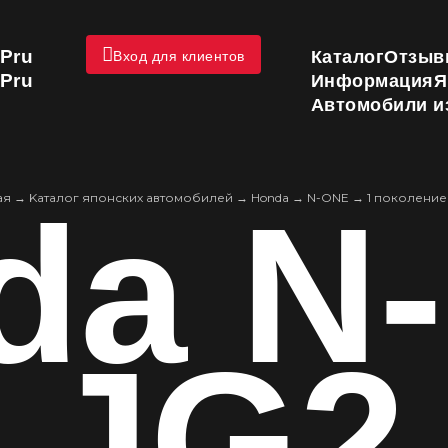
Pru
Каталог
Отзыв
Вход для клиентов
Pru
Информация
Я
Автомобили и
da N
ая
→
Kаталог японских автомобилей
→
Honda
→
N-ONE
→
1 поколение
JG2