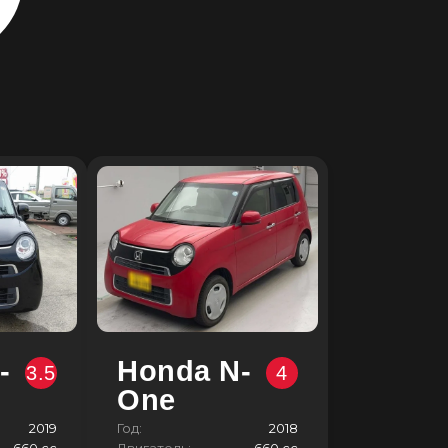
-
Honda N-
3.5
4
One
2019
Год:
2018
660 сс
Двигатель:
660 сс