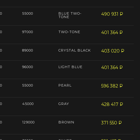
0
55000
BLUE TWO-
490 931
P
--
TONE
0
97000
TWO-TONE
401 364
P
--
0
89000
CRYSTAL BLACK
403 020
P
--
0
96000
LIGHT BLUE
401 364
P
--
0
55000
PEARL
596 382
P
--
0
45000
GRAY
428 417
P
--
0
129000
BROWN
371 550
P
--