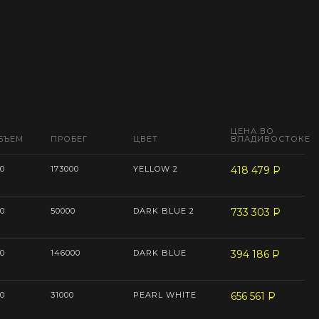
ЦЕНА ВО
БЪЕМ
ПРОБЕГ
ЦВЕТ
ВЛАДИВОСТОКЕ
0
173000
YELLOW 2
418 479
P
--
0
50000
DARK BLUE 2
733 303
P
--
0
146000
DARK BLUE
394 186
P
--
0
31000
PEARL WHITE
656 561
P
--