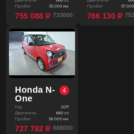
Пробег:
55 000 км.
Пробег:
57 000
755 088
P
766 130
P
733000 ¥
75
Honda N-
4
One
Год:
2017
Двигатель:
660 сс
Пробег:
56 000 км.
727 782
P
688000 ¥